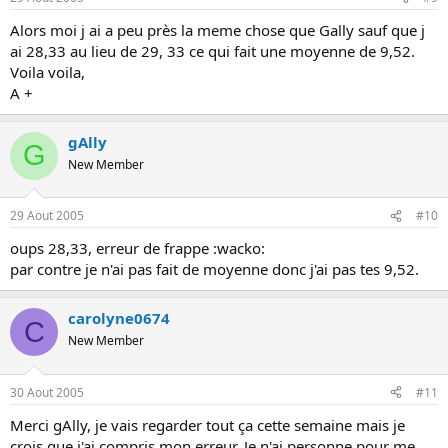
Alors moi j ai a peu près la meme chose que Gally sauf que j
ai 28,33 au lieu de 29, 33 ce qui fait une moyenne de 9,52.
Voila voila,
A +
gAlly
G
New Member
29 Aout 2005
#10
oups 28,33, erreur de frappe :wacko:
par contre je n'ai pas fait de moyenne donc j'ai pas tes 9,52.
carolyne0674
C
New Member
30 Aout 2005
#11
Merci gAlly, je vais regarder tout ça cette semaine mais je
crois que j'ai compris mon erreur. Je n'ai personne pour me