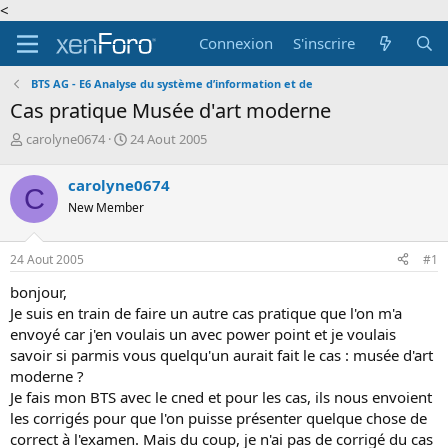
<
Connexion
S'inscrire
BTS AG - E6 Analyse du système d’information et de
Cas pratique Musée d'art moderne
A
D
carolyne0674
24 Aout 2005
u
a
t
t
carolyne0674
C
e
e
New Member
u
d
r
e
d
d
24 Aout 2005
#1
e
é
l
b
bonjour,
a
u
Je suis en train de faire un autre cas pratique que l'on m'a
d
t
envoyé car j'en voulais un avec power point et je voulais
i
savoir si parmis vous quelqu'un aurait fait le cas : musée d'art
s
c
moderne ?
u
Je fais mon BTS avec le cned et pour les cas, ils nous envoient
s
les corrigés pour que l'on puisse présenter quelque chose de
s
correct à l'examen. Mais du coup, je n'ai pas de corrigé du cas
i