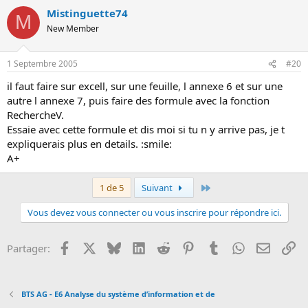
Mistinguette74
M
New Member
1 Septembre 2005
#20
il faut faire sur excell, sur une feuille, l annexe 6 et sur une
autre l annexe 7, puis faire des formule avec la fonction
RechercheV.
Essaie avec cette formule et dis moi si tu n y arrive pas, je t
expliquerais plus en details. :smile:
A+
Dernier
1 de 5
Suivant
Vous devez vous connecter ou vous inscrire pour répondre ici.
Facebook
X
Bluesky
LinkedIn
Reddit
Pinterest
Tumblr
WhatsApp
Email
Li
Partager:
BTS AG - E6 Analyse du système d’information et de