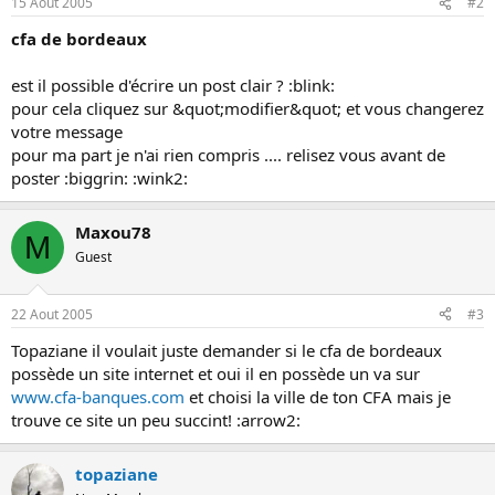
15 Aout 2005
#2
o
n
cfa de bordeaux
est il possible d'écrire un post clair ? :blink:
pour cela cliquez sur &quot;modifier&quot; et vous changerez
votre message
pour ma part je n'ai rien compris .... relisez vous avant de
poster :biggrin: :wink2:
Maxou78
M
Guest
22 Aout 2005
#3
Topaziane il voulait juste demander si le cfa de bordeaux
possède un site internet et oui il en possède un va sur
www.cfa-banques.com
et choisi la ville de ton CFA mais je
trouve ce site un peu succint! :arrow2:
topaziane