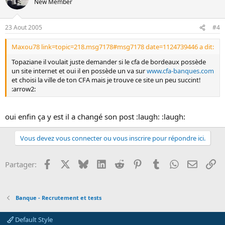
New Member
23 Aout 2005
#4
Maxou78 link=topic=218.msg7178#msg7178 date=1124739446 a dit:
Topaziane il voulait juste demander si le cfa de bordeaux possède
un site internet et oui il en possède un va sur
www.cfa-banques.com
et choisi la ville de ton CFA mais je trouve ce site un peu succint!
:arrow2:
oui enfin ça y est il a changé son post :laugh: :laugh:
Vous devez vous connecter ou vous inscrire pour répondre ici.
Facebook
X
Bluesky
LinkedIn
Reddit
Pinterest
Tumblr
WhatsApp
Email
Li
Partager:
Banque - Recrutement et tests
Default Style