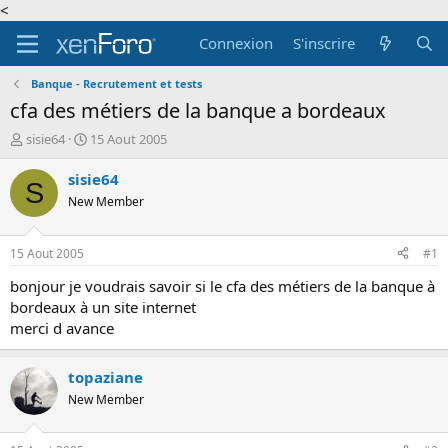
<
Connexion
S'inscrire
Banque - Recrutement et tests
cfa des métiers de la banque a bordeaux
A
D
sisie64
15 Aout 2005
u
a
t
t
sisie64
S
e
e
New Member
u
d
r
e
d
d
15 Aout 2005
#1
e
é
l
b
bonjour je voudrais savoir si le cfa des métiers de la banque à
a
u
bordeaux à un site internet
d
t
merci d avance
i
s
c
topaziane
u
New Member
s
s
i