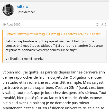
Mlle G
Best Member
19 Aout 2005
#12
Lefoval link=topic=500.msg3933#msg3933 date=1124373373 a dit:
Salut en septembre je quitte papa et maman :blush: pour me
consacrer à mes études :tickedoff: j'ai donc une chambre étudiante
et j'aimerai connaître vos expériences sur ce sujet
Voili voilou ! merci ! :wink2:
Et bien moi, j'ai quitté les parents depuis l'année dernière afin
de me rapprocher de la ville ou j'étudie. Obligation de louer
un studio et la recherche est loins d'être simple. Mais ça yest
j'ai trouvé et je suis super bien. C'est un 25m² (seul, c'est bien
vivable) tout neuf, que je loue chez des gens très sérieux. Tout
meublé, bien placé (face au lac et à 5 min de l'école, exposé
plein sud avec un balcon) Je ne demande pas mieux.
Maintenant, c'est sur qu'en résidence universitaire, cela ne se