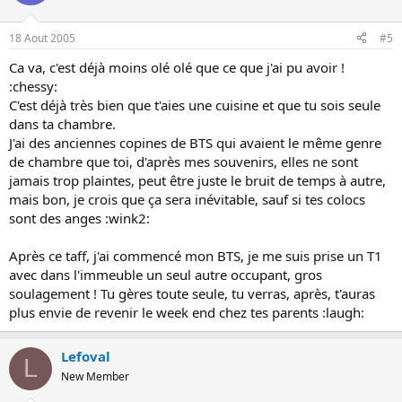
18 Aout 2005
#5
Ca va, c'est déjà moins olé olé que ce que j'ai pu avoir !
:chessy:
C'est déjà très bien que t'aies une cuisine et que tu sois seule
dans ta chambre.
J'ai des anciennes copines de BTS qui avaient le même genre
de chambre que toi, d'après mes souvenirs, elles ne sont
jamais trop plaintes, peut être juste le bruit de temps à autre,
mais bon, je crois que ça sera inévitable, sauf si tes colocs
sont des anges :wink2:
Après ce taff, j'ai commencé mon BTS, je me suis prise un T1
avec dans l'immeuble un seul autre occupant, gros
soulagement ! Tu gères toute seule, tu verras, après, t'auras
plus envie de revenir le week end chez tes parents :laugh:
Lefoval
L
New Member