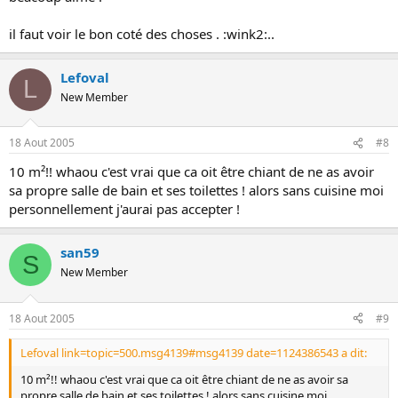
il faut voir le bon coté des choses . :wink2:..
Lefoval
L
New Member
18 Aout 2005
#8
10 m²!! whaou c'est vrai que ca oit être chiant de ne as avoir
sa propre salle de bain et ses toilettes ! alors sans cuisine moi
personnellement j'aurai pas accepter !
san59
S
New Member
18 Aout 2005
#9
Lefoval link=topic=500.msg4139#msg4139 date=1124386543 a dit:
10 m²!! whaou c'est vrai que ca oit être chiant de ne as avoir sa
propre salle de bain et ses toilettes ! alors sans cuisine moi