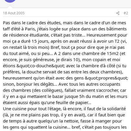
o
n
18 Aout 2005
#2
Pas dans le cadre des études, mais dans le cadre d'un de mes
taff d'été à Paris, j'étais logée sur place dans un des bâtiments
de résidence étudiante, c'était pas triste... Heureusement pour
moi ça a duré 15 jours, après on avait réussi à avoir un T2 (vi,
on restait là trois mois) Bref, tout ça pour dire que je n'ai pas
du tout aimé, ou si peu... A 2 dans une chambre de 15m2 (et
encore, je suis généreuse, je dirais 10), mon copain et moi
étions &quot;co-douche&quot; avec la chambre d'à côté (si tu
préfères, la douche servait de sas entre les deux chambres),
heureusement qu'on était avec des gens &quot;propres&quot;
sinon, bonjour les dégâts... Avec tous les autres occupants
des chambres (des collègues), fallait vraiment s'accrocher, car
il y en a qui mettaient le bazar jusque 5h du matin et les murs
étaient aussi épais qu'une feuille de papier...
Une cuisine pour tout l'étage, là encore, il faut de la solidarité
(là, je ne me plains pas trop, il y en avait), car il faut bien que
de temps à autre quelqu'un la nettoie, fasse à manger pour
les gens qui squattent la cuisine... bref, c'était pas toujours les