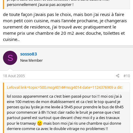
personnellement j'aurai pas accepter !
de toute façon j'avais pas le choix, mais bon j'ai reusi à faire
mon petit coin cuisine, mais l'année prochaine, je changerais
surement de residence, j'ai trouvé avec pratiquement le
meme prix une chambre de 20 m2 avec douche, toilettes et
cuisine..
sosso83
S
New Member
18 Aout 2005
#10
Lefoval link=topic=500.msg4014#msg4014 date=1124376909 a dit:
lol sosso apparemment ca c'est bien passé pour toi !! moi osi j'ai à
eine 100 metres de mon établissement et ca c'est le top quand je
penses qu'au lycée je me levée à 5h45 pour prendre le bus de 6h45
pour commencer à 8h !!c'est clair radio le bruit je pense que c'est
partout pareil est surtout que devant chez moi il y a des travaux
pour le tramway
mais bon moi j'ai ris une chambre qui donne
derriere comme ca avec le double vitrage no problemes !!