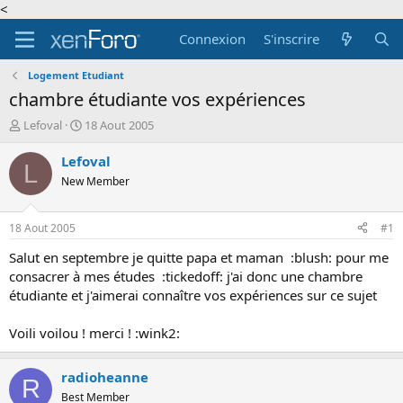
<
Connexion
S'inscrire
Logement Etudiant
chambre étudiante vos expériences
A
D
Lefoval
18 Aout 2005
u
a
t
t
Lefoval
L
e
e
New Member
u
d
r
e
d
d
18 Aout 2005
#1
e
é
l
b
Salut en septembre je quitte papa et maman :blush: pour me
a
u
consacrer à mes études :tickedoff: j'ai donc une chambre
d
t
étudiante et j'aimerai connaître vos expériences sur ce sujet
i
s
Voili voilou ! merci ! :wink2:
c
u
s
radioheanne
R
s
Best Member
i