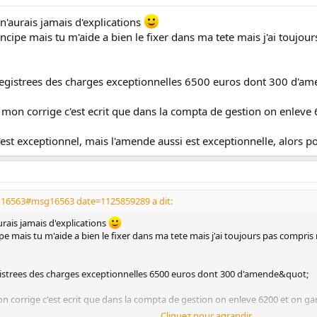
n'aurais jamais d'explications
incipe mais tu m'aide a bien le fixer dans ma tete mais j'ai toujo
egistrees des charges exceptionnelles 6500 euros dont 300 d'a
 mon corrige c'est ecrit que dans la compta de gestion on enleve
est exceptionnel, mais l'amende aussi est exceptionnelle, alors p
g16563#msg16563 date=1125859289 a dit:
urais jamais d'explications
ipe mais tu m'aide a bien le fixer dans ma tete mais j'ai toujours pas compris
istrees des charges exceptionnelles 6500 euros dont 300 d'amende&quot;
n corrige c'est ecrit que dans la compta de gestion on enleve 6200 et on gar
Cliquez pour agrandir...