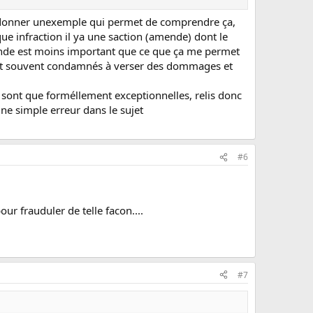
garde?
is te donner unexemple qui permet de comprendre ça,
que infraction il ya une saction (amende) dont le
mende est moins important que ce que ça me permet
 sont souvent condamnés à verser des dommages et
 sont que forméllement exceptionnelles, relis donc
ne simple erreur dans le sujet
#6
ur frauduler de telle facon....
#7