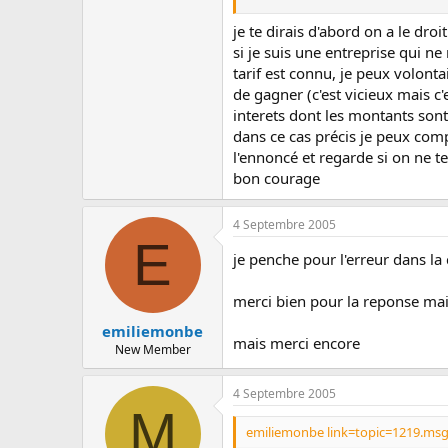
on enleve les 6200 parce que c'est
je te dirais d'abord on a le dro
si je suis une entreprise qui n
tarif est connu, je peux volon
de gagner (c'est vicieux mais 
interets dont les montants sont
dans ce cas précis je peux com
l'ennoncé et regarde si on ne t
bon courage
4 Septembre 2005
E
je penche pour l'erreur dans la
merci bien pour la reponse mais
emiliemonbe
mais merci encore
New Member
4 Septembre 2005
M
emiliemonbe link=topic=1219.ms