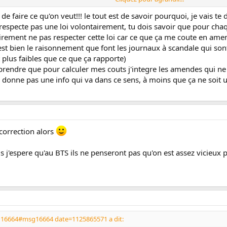
 exceptionnel, mais l'amende aussi est exceptionnelle, alors pourquoi on la 
it de faire ce qu'on veut!!! le tout est de savoir pourquoi, je va
e respecte pas une loi volontairement, tu dois savoir que pour cha
tairement ne pas respecter cette loi car ce que ça me coute en a
c'est bien le raisonnement que font les journaux à scandale qui
 plus faibles que ce que ça rapporte)
prendre que pour calculer mes couts j'integre les amendes qui ne
e donne pas une info qui va dans ce sens, à moins que ça ne soit u
 correction alors
 j'espere qu'au BTS ils ne penseront pas qu'on est assez vicieux po
g16664#msg16664 date=1125865571 a dit: