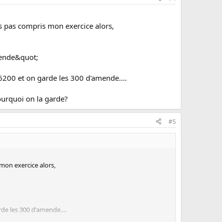
urs pas compris mon exercice alors,
mende&quot;
 6200 et on garde les 300 d'amende....
ourquoi on la garde?
#5
 mon exercice alors,
de les 300 d'amende....