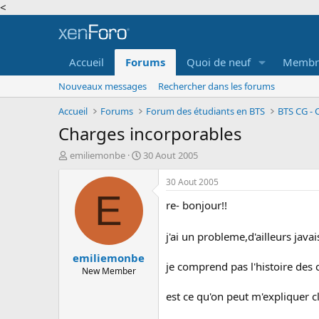
<
Accueil
Forums
Quoi de neuf
Membr
Nouveaux messages
Rechercher dans les forums
Accueil
Forums
Forum des étudiants en BTS
BTS CG - 
Charges incorporables
A
D
emiliemonbe
30 Aout 2005
u
a
t
t
30 Aout 2005
e
e
E
re- bonjour!!
u
d
r
e
d
d
j'ai un probleme,d'ailleurs javai
e
é
emiliemonbe
l
b
je comprend pas l'histoire des 
a
u
New Member
d
t
i
est ce qu'on peut m'expliquer 
s