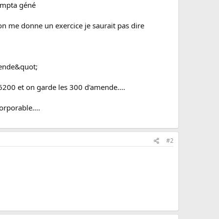
compta géné
i on me donne un exercice je saurait pas dire
mende&quot;
 6200 et on garde les 300 d'amende....
rporable....
#2