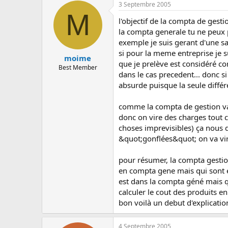
3 Septembre 2005
M
l'objectif de la compta de gest
la compta generale tu ne peux p
exemple je suis gerant d'une sa
si pour la meme entreprise je su
moime
que je prelève est considéré c
Best Member
dans le cas precedent... donc 
absurde puisque la seule différe
comme la compta de gestion va se
donc on vire des charges tout 
choses imprevisibles) ça nous 
&quot;gonflées&quot; on va vire
pour résumer, la compta gestio
en compta gene mais qui sont e
est dans la compta géné mais qu
calculer le cout des produits e
bon voilà un debut d'explicatio
4 Septembre 2005