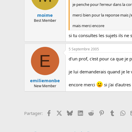
je penche pour l'erreur dans la co
moime
merci bien pour la reponse mais j'e
Best Member
mais merci encore
si tu consultes les sujets ils ne
5 Septembre 2005
E
d'un prof, c'est pour ca que je p
je lui demanderais quand je le 
emiliemonbe
encore merci
si j'ai d'autre
New Member
Facebook
X
Bluesky
LinkedIn
Reddit
Pinterest
Tumblr
Wh
Partager: