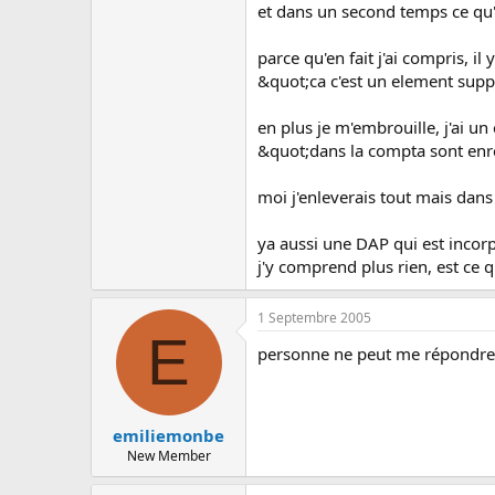
c
et dans un second temps ce qu'
u
s
parce qu'en fait j'ai compris, i
s
&quot;ca c'est un element suppl
i
o
n
en plus je m'embrouille, j'ai un
&quot;dans la compta sont enr
moi j'enleverais tout mais dans
ya aussi une DAP qui est incorp
j'y comprend plus rien, est ce 
1 Septembre 2005
E
personne ne peut me répondre
emiliemonbe
New Member