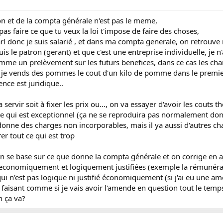
ion et de la compta générale n'est pas le meme,
as faire ce que tu veux la loi t'impose de faire des choses,
rl donc je suis salarié , et dans ma compta generale, on retrouve
is le patron (gerant) et que c'est une entreprise individuelle, je n'
omme un prelèvement sur les futurs benefices, dans ce cas les cha
si je vends des pommes le cout d'un kilo de pomme dans le premier
nce est juridique..
rvir soit à fixer les prix ou..., on va essayer d'avoir les couts th
ce qui est exceptionnel (ça ne se reproduira pas normalement donc
donne des charges non incorporables, mais il ya aussi d'autres c
r tout ce qui est trop
n se base sur ce que donne la compta générale et on corrige en aj
conomiquement et logiquement justifiées (exemple la rémunération
i n'est pas logique ni justifié économiquement (si j'ai eu une am
n faisant comme si je vais avoir l'amende en question tout le temp
n ça va?