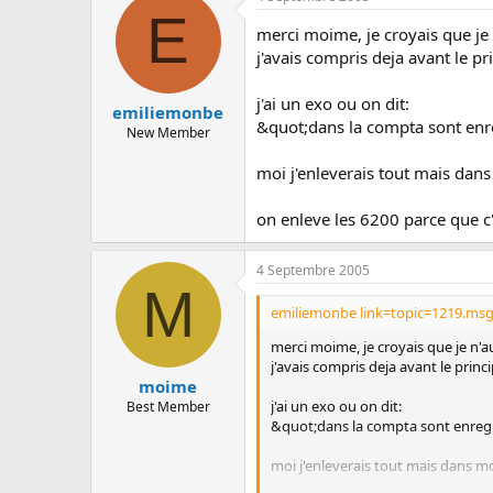
E
merci moime, je croyais que je 
j'avais compris deja avant le pr
j'ai un exo ou on dit:
emiliemonbe
&quot;dans la compta sont enr
New Member
moi j'enleverais tout mais dans
on enleve les 6200 parce que c'
4 Septembre 2005
M
emiliemonbe link=topic=1219.ms
merci moime, je croyais que je n'a
j'avais compris deja avant le princ
moime
j'ai un exo ou on dit:
Best Member
&quot;dans la compta sont enreg
moi j'enleverais tout mais dans mo