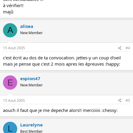
à vérifier!!
majû
alisea
A
New Member
15 Aout 2005
#4
c'est écrit au dos de ta convocation. jettes-y un coup d'oeil
mais je pense que c'est 2 mois apres les épreuves :happy:
espion47
E
New Member
15 Aout 2005
#5
aouch il faut que je me depeche alors!! merciiiiii :chessy:
Laurelyne
L
Best Member