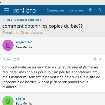
<
Connexion
S'inscrire
Bac - Questions générales
comment obtenir les copies du bac??
A
D
espion47
15 Aout 2005
u
a
t
t
espion47
E
e
e
New Member
u
d
r
e
d
d
15 Aout 2005
#1
e
é
l
b
bonjour!! voila j'ai eu mon bac en juillet dernier et j'aimerais
a
u
recuperer mes copies pour voir un peu les annotations, etc....
d
t
mais malheureusement je ne voit rien de prevu sur le site de
i
l'academie de bordeaux dont je depend! pouvez vous
s
m'aider??
c
u
s
stefa
S
s
Best Member
i