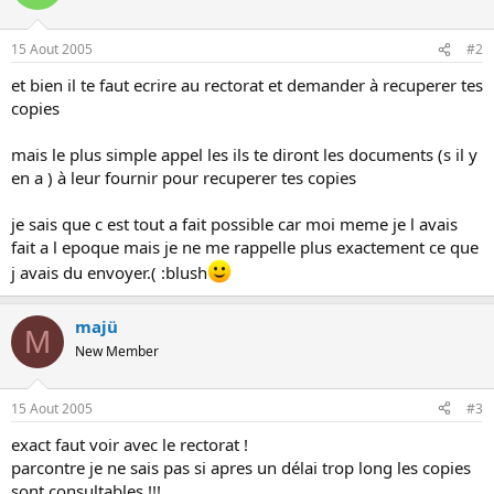
o
n
15 Aout 2005
#2
et bien il te faut ecrire au rectorat et demander à recuperer tes
copies
mais le plus simple appel les ils te diront les documents (s il y
en a ) à leur fournir pour recuperer tes copies
je sais que c est tout a fait possible car moi meme je l avais
fait a l epoque mais je ne me rappelle plus exactement ce que
j avais du envoyer.( :blush
majü
M
New Member
15 Aout 2005
#3
exact faut voir avec le rectorat !
parcontre je ne sais pas si apres un délai trop long les copies
sont consultables !!!