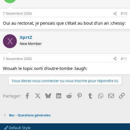
7 Novembre 2006
#10
Oui au rectorat, je pensais que c'était au bout d'un an :chessy:
XprtZ
X
New Member
7 Novembre 2006
#11
Wouah le topic sorti d'outre-tombe :laugh:
Vous devez vous connecter ou vous inscrire pour répondre ici.
Facebook
X
Bluesky
LinkedIn
Reddit
Pinterest
Tumblr
WhatsApp
Email
Li
Partager:
Bac - Questions générales
Default Style