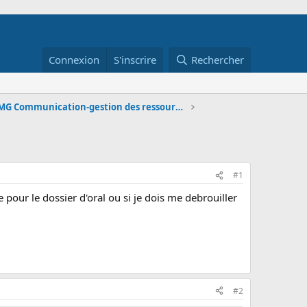
Connexion
S'inscrire
Rechercher
STMG Communication-gestion des ressources humain
#1
me pour le dossier d'oral ou si je dois me debrouiller
#2