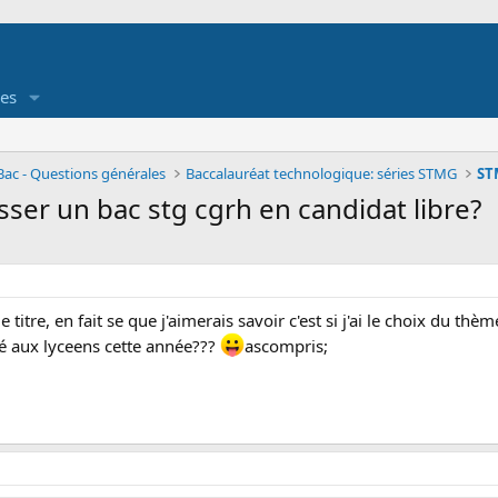
es
Bac - Questions générales
Baccalauréat technologique: séries STMG
er un bac stg cgrh en candidat libre?
titre, en fait se que j'aimerais savoir c'est si j'ai le choix du thè
é aux lyceens cette année???
ascompris;