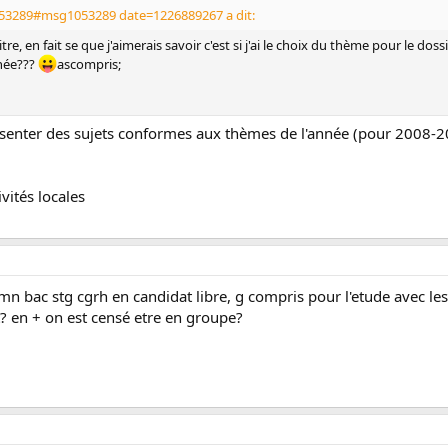
1053289#msg1053289 date=1226889267 a dit:
re, en fait se que j'aimerais savoir c'est si j'ai le choix du thème pour le doss
nnée???
ascompris;
ésenter des sujets conformes aux thèmes de l'année (pour 2008-2009
vités locales
mn bac stg cgrh en candidat libre, g compris pour l'etude avec l
t? en + on est censé etre en groupe?