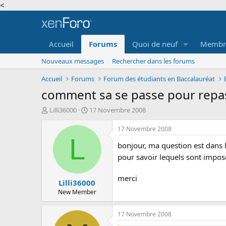
<
Accueil
Forums
Quoi de neuf
Membr
Nouveaux messages
Rechercher dans les forums
Accueil
Forums
Forum des étudiants en Baccalauréat
comment sa se passe pour repass
A
D
Lilli36000
17 Novembre 2008
u
a
t
t
17 Novembre 2008
e
e
L
bonjour, ma question est dans le 
u
d
r
e
pour savoir lequels sont impos
d
d
e
é
merci
Lilli36000
l
b
a
u
New Member
d
t
i
17 Novembre 2008
s