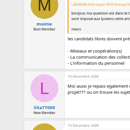
M
c
Lilli36000 link=topic=91816.msg
u
s
bonjour, ma question est dans le tit
s
sont imposé aux lyceens cette a
i
moime
o
merci
Best Member
n
les candidats libres doivent pr
- Réseaux et coopération(s)
- La communication des collecti
- L'information du personnel
19 Decembre 2008
L
Moi aussi je repass egalement 
projet??? ou on trouve les suje
lilia77000
New Member
19 Decembre 2008