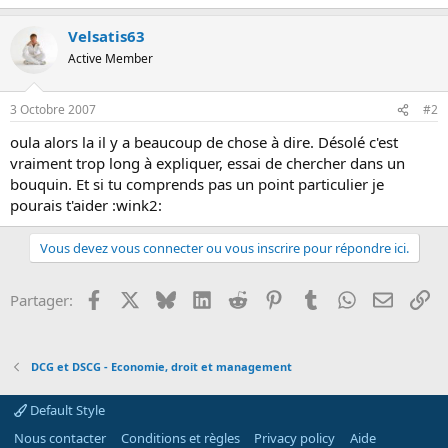
o
n
Velsatis63
Active Member
3 Octobre 2007
#2
oula alors la il y a beaucoup de chose à dire. Désolé c'est
vraiment trop long à expliquer, essai de chercher dans un
bouquin. Et si tu comprends pas un point particulier je
pourais t'aider :wink2:
Vous devez vous connecter ou vous inscrire pour répondre ici.
Facebook
X
Bluesky
LinkedIn
Reddit
Pinterest
Tumblr
WhatsApp
Email
Li
Partager:
DCG et DSCG - Economie, droit et management
Default Style
Nous contacter
Conditions et règles
Privacy policy
Aide