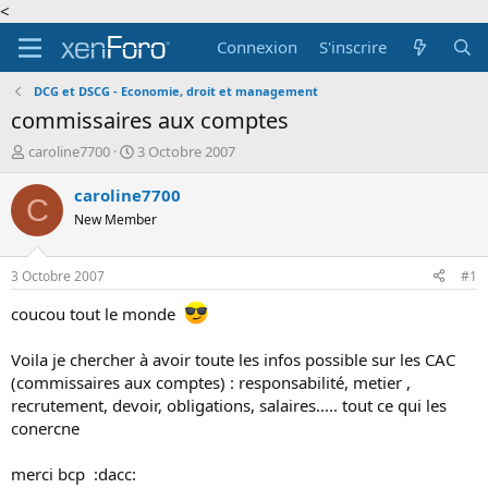
<
Connexion
S'inscrire
DCG et DSCG - Economie, droit et management
commissaires aux comptes
A
D
caroline7700
3 Octobre 2007
u
a
t
t
caroline7700
C
e
e
New Member
u
d
r
e
d
d
3 Octobre 2007
#1
e
é
l
b
coucou tout le monde
a
u
d
t
Voila je chercher à avoir toute les infos possible sur les CAC
i
(commissaires aux comptes) : responsabilité, metier ,
s
recrutement, devoir, obligations, salaires..... tout ce qui les
c
u
conercne
s
s
merci bcp :dacc:
i