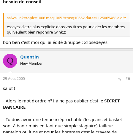
besoin de conseil
salwa link=topic=1006.msg10652#msg10652 date=1125065468 a dit:
essayez d'etre plus explicite dans vos titres pour aider les membres
qui veulent bien repondre :wink2:
bon ben c'est moi qui ai édité :knuppel: :closedeyes:
Quentin
Q
New Member
29 Aout 2005
#6
salut !
- Alors le mot d'ordre n°1 à ne pas oublier c'est le
SECRET
BANCAIRE
- Tu dois avoir une tenue irréprochable (les jeans et basket
sont à banir mais en tant que simple stagiaire) tailleur
pantalon ou jupe et pour les hommes c'est la cravate de