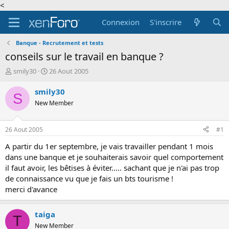
<
Connexion
S'inscrire
Banque - Recrutement et tests
conseils sur le travail en banque ?
A
D
smily30
26 Aout 2005
u
a
t
t
smily30
S
e
e
New Member
u
d
r
e
d
d
26 Aout 2005
#1
e
é
l
b
A partir du 1er septembre, je vais travailler pendant 1 mois
a
u
dans une banque et je souhaiterais savoir quel comportement
d
t
il faut avoir, les bêtises à éviter..... sachant que je n'ai pas trop
i
de connaissance vu que je fais un bts tourisme !
s
merci d'avance
c
u
s
taiga
T
s
New Member
i