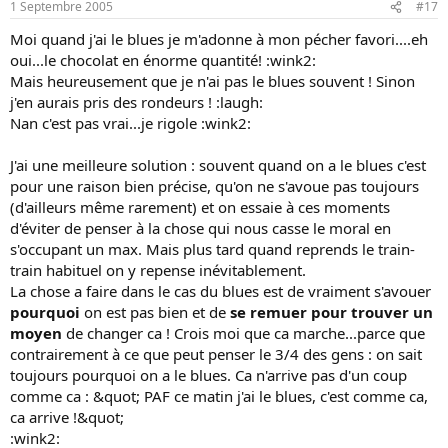
1 Septembre 2005
#17
Moi quand j'ai le blues je m'adonne à mon pécher favori....eh
oui...le chocolat en énorme quantité! :wink2:
Mais heureusement que je n'ai pas le blues souvent ! Sinon
j'en aurais pris des rondeurs ! :laugh:
Nan c'est pas vrai...je rigole :wink2:
J'ai une meilleure solution : souvent quand on a le blues c'est
pour une raison bien précise, qu'on ne s'avoue pas toujours
(d'ailleurs même rarement) et on essaie à ces moments
d'éviter de penser à la chose qui nous casse le moral en
s'occupant un max. Mais plus tard quand reprends le train-
train habituel on y repense inévitablement.
La chose a faire dans le cas du blues est de vraiment s'avouer
pourquoi
on est pas bien et de
se remuer pour trouver un
moyen
de changer ca ! Crois moi que ca marche...parce que
contrairement à ce que peut penser le 3/4 des gens : on sait
toujours pourquoi on a le blues. Ca n'arrive pas d'un coup
comme ca : &quot; PAF ce matin j'ai le blues, c'est comme ca,
ca arrive !&quot;
:wink2: