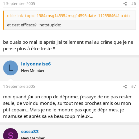
1 Septembre 2005
#6
olilie link=topic=1384.msg14595#msg14595 date=1125584641 a dit:
et c'est efficace? :notstupide:
ba ouais po mal !!! aprés j'ai tellement mal au crâne que je ne
pense plus à être triste !!
lalyonnaise6
L
New Member
1 Septembre 2005
#7
moi quand j'ai un coup de déprime, j'essaye de ne pas rester
seule, de voir du monde, surtout mes proches amis ou mon
ptit copain...Mais je ne le montre pas que je déprimes, je
m'amuse et après sa va beaucoup mieux...
sosso83
S
New Member