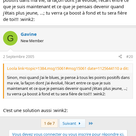
positifs dans ma vie, la façon dont j'ai évolué, l'écart entre ce
que je suis maintenant et ce que je pensais devenir quand
j'étais plus jeune, ...; tu verra ça boost à fond et tu sera fière
de toi!!! :wink2:
Gavine
G
New Member
2 Septembre 2005
#20
Loola link=topic=1384.msg15061#msg15061 date=1125644110 a dit:
Sinon, moi quand j'ai le blues, je pense à tous les points positifs dans
ma vie, la façon dont j'ai évolué, l'écart entre ce que je suis
maintenant et ce que je pensais devenir quand j'étais plus jeune, ...;
tu verra ça boost à fond et tu sera fière de toi!!! :wink2:
C'est une solution aussi :wink2:
Dernier
1 de 7
Suivant
Vous devez vous connecter ou vous inscrire pour répondre ici.