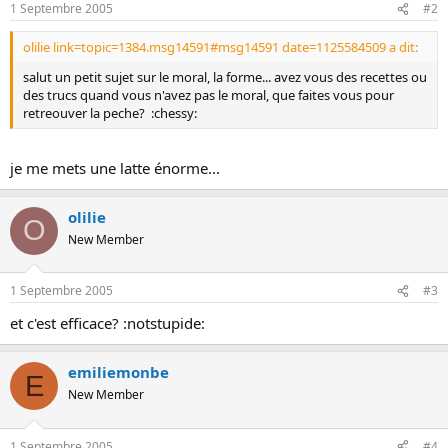
1 Septembre 2005
#2
o
n
olilie link=topic=1384.msg14591#msg14591 date=1125584509 a dit:
salut un petit sujet sur le moral, la forme... avez vous des recettes ou
des trucs quand vous n'avez pas le moral, que faites vous pour
retreouver la peche? :chessy:
je me mets une latte énorme...
olilie
O
New Member
1 Septembre 2005
#3
et c'est efficace? :notstupide:
emiliemonbe
E
New Member
1 Septembre 2005
#4