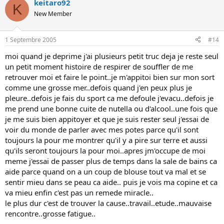
keitaro92
K
New Member
1 Septembre 2005
#14
moi quand je deprime j'ai plusieurs petit truc deja je reste seul
un petit moment histoire de respirer de souffler de me
retrouver moi et faire le point..je m'appitoi bien sur mon sort
comme une grosse mer..defois quand j'en peux plus je
pleure..defois je fais du sport ca me defoule j'evacu..defois je
me prend une bonne cuite de nutella ou d'alcool..une fois que
je me suis bien appitoyer et que je suis rester seul j'essai de
voir du monde de parler avec mes potes parce qu'il sont
toujours la pour me montrer qu'il y a pire sur terre et aussi
qu'ils seront toujours la pour moi..apres jm'occupe de moi
meme j'essai de passer plus de temps dans la sale de bains ca
aide parce quand on a un coup de blouse tout va mal et se
sentir mieu dans se peau ca aide.. puis je vois ma copine et ca
va mieu enfin c'est pas un remede miracle..
le plus dur c'est de trouver la cause..travail..etude..mauvaise
rencontre..grosse fatigue..