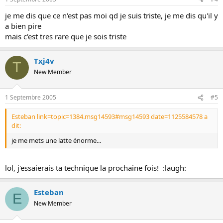
je me dis que ce n'est pas moi qd je suis triste, je me dis qu'il y
a bien pire
mais c'est tres rare que je sois triste
Txj4v
T
New Member
1 Septembre 2005
#5
Esteban link=topic=1384.msg14593#msg14593 date=1125584578 a
dit:
je me mets une latte énorme...
lol, j'essaierais ta technique la prochaine fois! :laugh:
Esteban
E
New Member