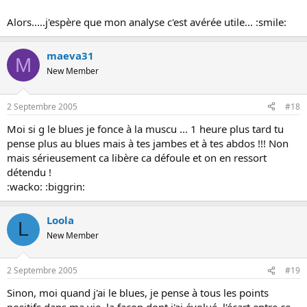
Alors.....j'espère que mon analyse c'est avérée utile... :smile:
maeva31
M
New Member
2 Septembre 2005
#18
Moi si g le blues je fonce à la muscu ... 1 heure plus tard tu
pense plus au blues mais à tes jambes et à tes abdos !!! Non
mais sérieusement ca libère ca défoule et on en ressort
détendu !
:wacko: :biggrin:
Loola
L
New Member
2 Septembre 2005
#19
Sinon, moi quand j'ai le blues, je pense à tous les points