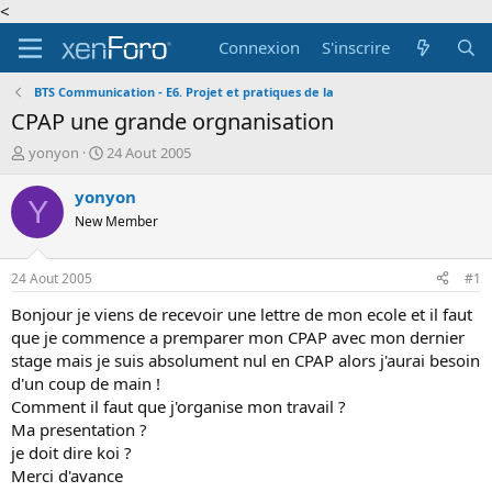
<
Connexion
S'inscrire
BTS Communication - E6. Projet et pratiques de la
CPAP une grande orgnanisation
A
D
yonyon
24 Aout 2005
u
a
t
t
yonyon
Y
e
e
New Member
u
d
r
e
d
d
24 Aout 2005
#1
e
é
l
b
Bonjour je viens de recevoir une lettre de mon ecole et il faut
a
u
que je commence a premparer mon CPAP avec mon dernier
d
t
stage mais je suis absolument nul en CPAP alors j'aurai besoin
i
d'un coup de main !
s
Comment il faut que j'organise mon travail ?
c
Ma presentation ?
u
s
je doit dire koi ?
s
Merci d'avance
i