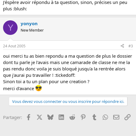
J'éspère avoir répondu à ta question, sinon, précises un peu
plus :blush:
yonyon
Y
New Member
24 Aout 2005
#3
oui merci tu as bien repondu a ma question de plus le dossier
dont tu parle je l'avais mais une camarade de classe ne me la
pas rendu donc voila je suis bloqué jusqu'a la rentrée alors
que j'aurai pu travailler ! :tickedoff:
Sinon toi a tu un plan pour une creation ?
merci d'avance
Vous devez vous connecter ou vous inscrire pour répondre ici.
Facebook
X
Bluesky
LinkedIn
Reddit
Pinterest
Tumblr
WhatsApp
Email
Li
Partager: