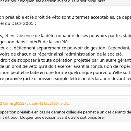
t dit pour bloquer une décision avant qu'elle soit prise. bref
ion préalable et le droit de véto sont 2 termes acceptables, ça dé
ciel du DECF 2005 :
, et en l'absence de la détermination de ses pouvoirs par les statu
gestion dans l'intérêt de la société.
 ceux-ci détiennent séparément ce pouvoir de gestion. Cependant,
oirs de chacun et répartir ainsi l’administration de la société.
e droit de s’opposer à toute opération projetée par un autre géran
ède un droit de veto qu’il doit exercer avant la conclusion de l’opé
osition peut être faite en une forme quelconque pourvu qu’elle soit
re prouvée (acte d’huissier, simple lettre ou déclaration devant t
2275#msg932275 date=1212521664 a dit:
d'opposition préalable en cas de gérance collégiale permet a un des gérants d
t dit pour bloquer une décision avant qu'elle soit prise. bref