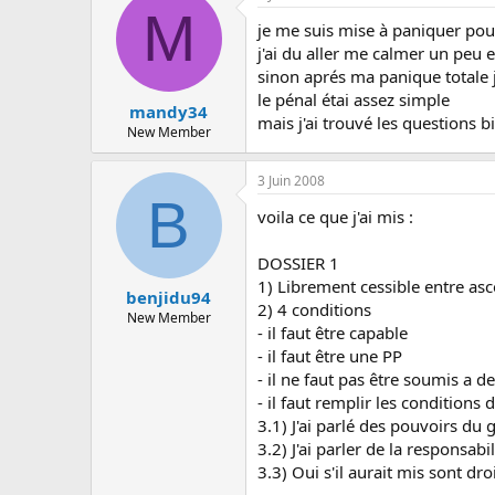
M
je me suis mise à paniquer pour
j'ai du aller me calmer un peu e
sinon aprés ma panique totale j
le pénal étai assez simple
mandy34
mais j'ai trouvé les questions b
New Member
3 Juin 2008
B
voila ce que j'ai mis :
DOSSIER 1
1) Librement cessible entre as
benjidu94
2) 4 conditions
New Member
- il faut être capable
- il faut être une PP
- il ne faut pas être soumis a de
- il faut remplir les conditions
3.1) J'ai parlé des pouvoirs du g
3.2) J'ai parler de la responsabil
3.3) Oui s'il aurait mis sont dro