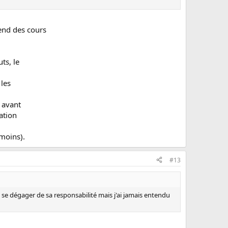
pend des cours
ts, le
 les
t avant
ration
émoins).
#13
e se dégager de sa responsabilité mais j'ai jamais entendu