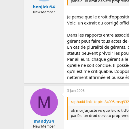
parlé d'un droit de veto propremen
benjidu94
New Member
Je pense que le droit d'opposit
Voici un extrait du corrigé offi
Dans les rapports entre associés
gérant peut faire tous actes de 
En cas de pluralité de gérants,
statuts peuvent prévoir les pouv
Par ailleurs, chaque gérant a l
qu’elle ne soit conclue. Il poss
qu’il estime critiquable. L’opp
nettement affirmée et puisse êt
3 Juin 2008
M
rapha44 link=topic=84095.msg93
ok moi j'ai juste vu que le droit 
parlé d'un droit de veto propremen
mandy34
New Member