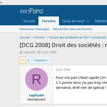
<
Accueil
Forums
Quoi de neuf
Membr
Nouveaux messages
Rechercher dans les forums
Accueil
Forums
[DCG 2008] Droit des sociétés : 
A
D
rapha44
3 Juin 2008
u
a
1
2
Suivant
t
t
e
e
u
d
3 Juin 2008
r
e
R
Pour ma part c'était rapide (2h 
d
d
e
é
2.5 points donc j'ai pas trop ch
l
b
dernière). Bref rien de spécial !
a
u
rapha44
d
t
i
New Member
s