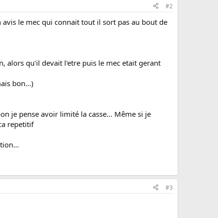
#2
avis le mec qui connait tout il sort pas au bout de
, alors qu'il devait l'etre puis le mec etait gerant
is bon...)
on je pense avoir limité la casse... Même si je
a repetitif
ion...
#3