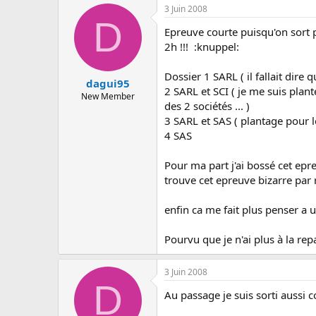
c
3 Juin 2008
u
D
s
Epreuve courte puisqu'on sort p
s
2h !!! :knuppel:
i
o
Dossier 1 SARL ( il fallait dire q
n
dagui95
2 SARL et SCI ( je me suis planté
New Member
des 2 sociétés ... )
3 SARL et SAS ( plantage pour 
4 SAS
Pour ma part j'ai bossé cet epre
trouve cet epreuve bizarre par r
enfin ca me fait plus penser a
Pourvu que je n'ai plus à la rep
3 Juin 2008
D
Au passage je suis sorti aussi