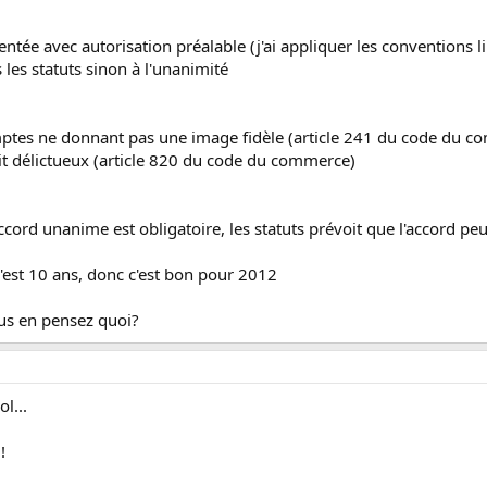
ntée avec autorisation préalable (j'ai appliquer les conventions li
s les statuts sinon à l'unanimité
mptes ne donnant pas une image fidèle (article 241 du code du 
ait délictueux (article 820 du code du commerce)
accord unanime est obligatoire, les statuts prévoit que l'accord peut
 c'est 10 ans, donc c'est bon pour 2012
ous en pensez quoi?
ol...
!