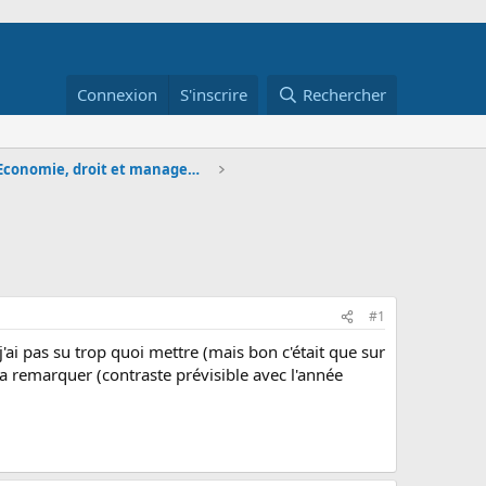
Connexion
S'inscrire
Rechercher
DCG et DSCG - Economie, droit et management
#1
 j'ai pas su trop quoi mettre (mais bon c'était que sur
st a remarquer (contraste prévisible avec l'année