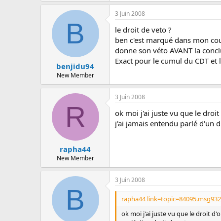
3 Juin 2008
B
le droit de veto ?
ben c'est marqué dans mon cour,
donne son véto AVANT la conclus
Exact pour le cumul du CDT et 
benjidu94
New Member
3 Juin 2008
R
ok moi j'ai juste vu que le dro
j'ai jamais entendu parlé d'un 
rapha44
New Member
3 Juin 2008
B
rapha44 link=topic=84095.msg93
ok moi j'ai juste vu que le droit 