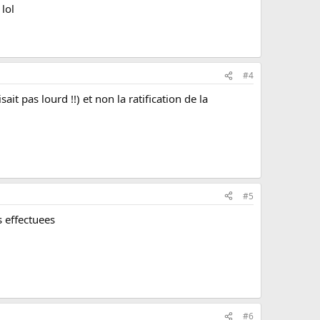
lol
#4
ait pas lourd !!) et non la ratification de la
#5
 effectuees
#6