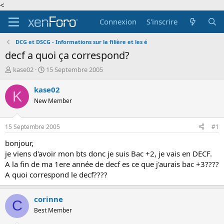
<
Connexion
S'inscrire
DCG et DSCG - Informations sur la filière et les é
decf a quoi ça correspond?
A
D
kase02
15 Septembre 2005
u
a
t
t
kase02
K
e
e
New Member
u
d
r
e
d
d
15 Septembre 2005
#1
e
é
l
b
bonjour,
a
u
je viens d'avoir mon bts donc je suis Bac +2, je vais en DECF.
d
t
A la fin de ma 1ere année de decf es ce que j'aurais bac +3????
i
A quoi correspond le decf????
s
c
u
corinne
C
s
Best Member
s
i