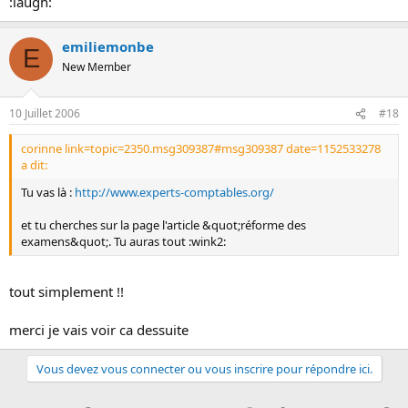
:laugh:
emiliemonbe
E
New Member
10 Juillet 2006
#18
corinne link=topic=2350.msg309387#msg309387 date=1152533278
a dit:
Tu vas là :
http://www.experts-comptables.org/
et tu cherches sur la page l'article &quot;réforme des
examens&quot;. Tu auras tout :wink2:
tout simplement !!
merci je vais voir ca dessuite
Vous devez vous connecter ou vous inscrire pour répondre ici.