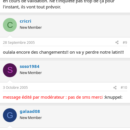
en cours de validation. Ne t'inquiète pas trop de ça pour
l'instant, ils vont tout prévoir.
cricri
C
New Member
28 Septembre 2005
#9
oulala encore des changements!! on va y perdre notre latin!!!
soso1984
S
New Member
3 Octobre 2005
#10
message édité par modérateur : pas de sms merci
:knuppel:
galaad08
G
New Member