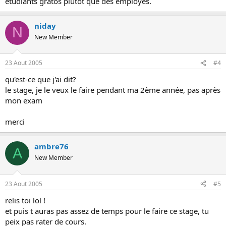
étudiants gratos plutôt que des employés.
niday
N
New Member
23 Aout 2005
#4
qu'est-ce que j'ai dit?
le stage, je le veux le faire pendant ma 2ème année, pas après
mon exam
merci
ambre76
A
New Member
23 Aout 2005
#5
relis toi lol !
et puis t auras pas assez de temps pour le faire ce stage, tu
peix pas rater de cours.