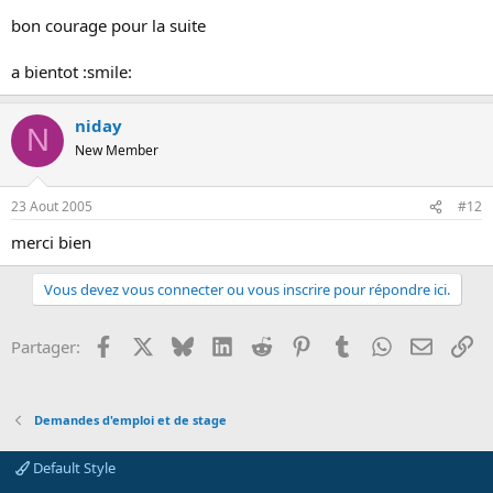
bon courage pour la suite
a bientot :smile:
niday
N
New Member
23 Aout 2005
#12
merci bien
Vous devez vous connecter ou vous inscrire pour répondre ici.
Facebook
X
Bluesky
LinkedIn
Reddit
Pinterest
Tumblr
WhatsApp
Email
Li
Partager:
Demandes d'emploi et de stage
Default Style