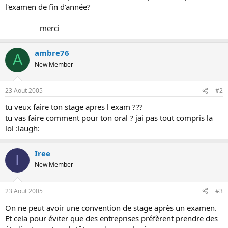
s
l'examen de fin d'année?
i
o
merci
n
ambre76
A
New Member
23 Aout 2005
#2
tu veux faire ton stage apres l exam ???
tu vas faire comment pour ton oral ? jai pas tout compris la
lol :laugh:
Iree
I
New Member
23 Aout 2005
#3
On ne peut avoir une convention de stage après un examen.
Et cela pour éviter que des entreprises préfèrent prendre des