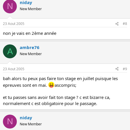
niday
N
New Member
23 Aout 2005
#8
non je vais en 2ème année
ambre76
A
New Member
23 Aout 2005
#9
bah alors tu peux pas faire ton stage en juillet puisque les
epreuves sont en mai.
ascompris;
et tu passes sans avoir fait ton stage ? c est bizarre ca,
normalement c est obligatoire pour le passage.
niday
N
New Member