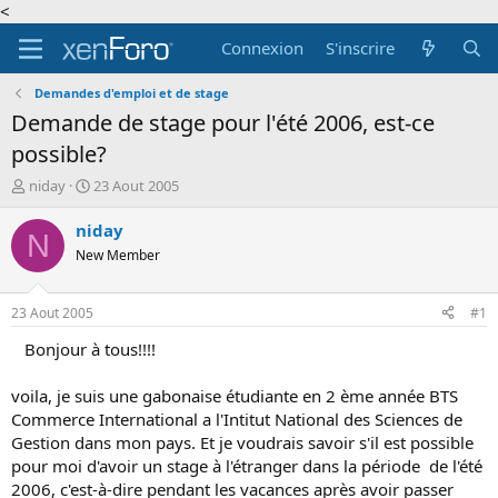
<
Connexion
S'inscrire
Demandes d'emploi et de stage
Demande de stage pour l'été 2006, est-ce
possible?
A
D
niday
23 Aout 2005
u
a
t
t
niday
N
e
e
New Member
u
d
r
e
d
d
23 Aout 2005
#1
e
é
l
b
Bonjour à tous!!!!
a
u
d
t
voila, je suis une gabonaise étudiante en 2 ème année BTS
i
Commerce International a l'Intitut National des Sciences de
s
Gestion dans mon pays. Et je voudrais savoir s'il est possible
c
pour moi d'avoir un stage à l'étranger dans la période de l'été
u
s
2006, c'est-à-dire pendant les vacances après avoir passer