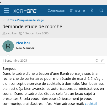
<
Connexion
S'inscrire
Offres d'emploi ou de stage
demande etude de marché
A
D
rico.bar
1 Septembre 2005
u
a
t
t
rico.bar
R
e
e
New Member
u
d
r
e
d
d
1 Septembre 2005
#1
e
é
l
b
Bonjour,
a
u
Dans le cadre d'une création d'une E.entreprise je suis à la
d
t
recherche de partenaires pour mon étude de marché. Il s'agit
i
d'un concept de service de cocktails à domicile. Mon business
s
plan est déja bien avancé, les autorisations administratives en
c
cours . Dans le cadre des études cela fait un beau sujet à
u
s
présenter. Si cela vous interresse sérieusement je vous
s
communiquerai d'autres infos. Mon adresse mail:
cocktail-
i