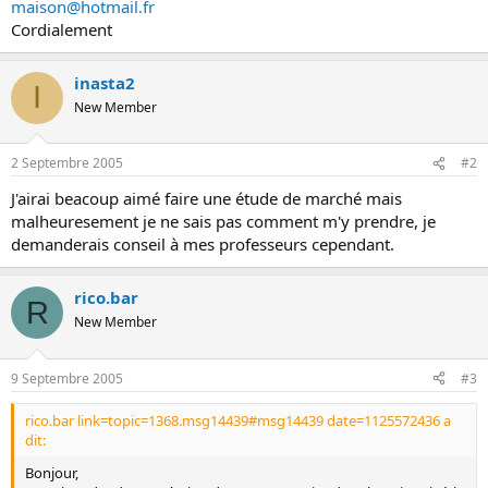
maison@hotmail.fr
o
Cordialement
n
inasta2
I
New Member
2 Septembre 2005
#2
J'airai beacoup aimé faire une étude de marché mais
malheuresement je ne sais pas comment m'y prendre, je
demanderais conseil à mes professeurs cependant.
rico.bar
R
New Member
9 Septembre 2005
#3
rico.bar link=topic=1368.msg14439#msg14439 date=1125572436 a
dit:
Bonjour,