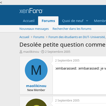
<
Accueil
Forums
Quoi de neuf
Membr
Nouveaux messages
Rechercher dans les forums
Accueil
Forums
Desolée petite question commen
A
D
maolikinou
2 Septembre 2005
u
a
t
t
2 Septembre 2005
e
e
M
:embarassed: :embarassed: je 
u
d
r
e
d
d
e
é
maolikinou
l
b
a
u
New Member
d
t
i
2 Septembre 2005
s