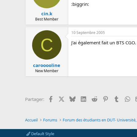
:biggrin:
cin.k
Best Member
10 Septembre 2005
C
J'ai également fait un BTS CGO
carooooline
New Member
Facebook
X
Bluesky
LinkedIn
Reddit
Pinterest
Tumblr
Wh
Partager:
Accueil
Forums
Default Style