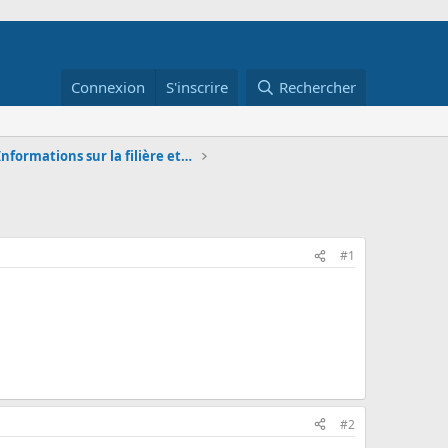
Connexion
S'inscrire
Rechercher
DCG et DSCG - Informations sur la filière et les é
#1
#2