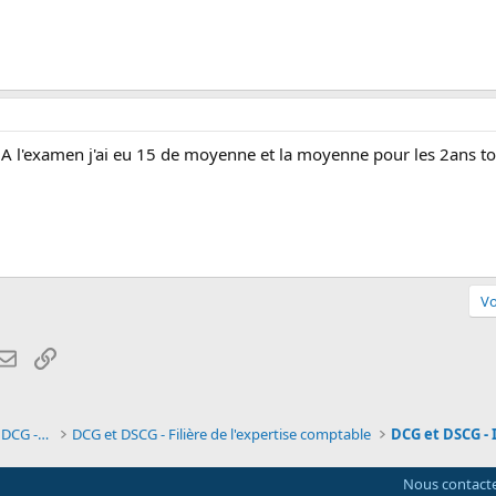
. A l'examen j'ai eu 15 de moyenne et la moyenne pour les 2ans t
Vo
atsApp
Email
Lien
Forum des étudiants en DUT- Université, DCG - DSCG
DCG et DSCG - Filière de l'expertise comptable
Nous contact