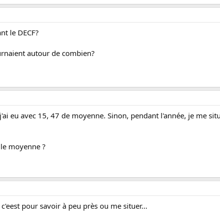
ant le DECF?
urnaient autour de combien?
j'ai eu avec 15, 47 de moyenne. Sinon, pendant l'année, je me sit
elle moyenne ?
c'eest pour savoir à peu près ou me situer...