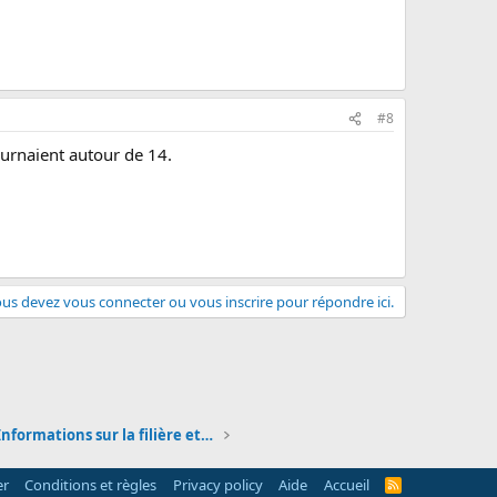
#8
ournaient autour de 14.
us devez vous connecter ou vous inscrire pour répondre ici.
DCG et DSCG - Informations sur la filière et les é
er
Conditions et règles
Privacy policy
Aide
Accueil
R