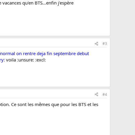
 vacances qu'en BTS...enfin j'espère
#3
( normal on rentre deja fin septembre debut
ry:
voila :unsure: :excl:
#4
iption. Ce sont les mêmes que pour les BTS et les