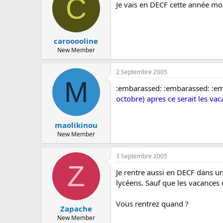
C
c
Je vais en DECF cette année moi
u
s
s
i
carooooline
o
New Member
n
2 Septembre 2005
M
:embarassed: :embarassed: :e
octobre) apres ce serait les vac
maolikinou
New Member
3 Septembre 2005
Z
Je rentre aussi en DECF dans un
lycéens. Sauf que les vacances 
Vous rentrez quand ?
Zapache
New Member