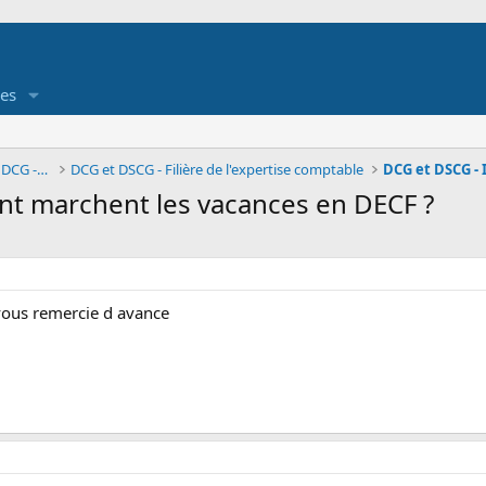
es
Forum des étudiants en DUT- Université, DCG - DSCG
DCG et DSCG - Filière de l'expertise comptable
t marchent les vacances en DECF ?
vous remercie d avance