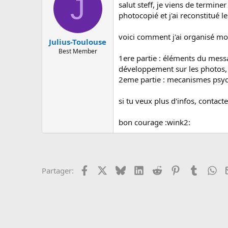
J
c
salut steff, je viens de terminer 
u
photocopié et j'ai reconstitué le
s
s
voici comment j'ai organisé mo
i
Julius-Toulouse
o
Best Member
n
1ere partie : éléments du messa
développement sur les photos, 
2eme partie : mecanismes psycho
si tu veux plus d'infos, contact
bon courage :wink2:
Facebook
X
Bluesky
LinkedIn
Reddit
Pinterest
Tumblr
Wh
Partager: