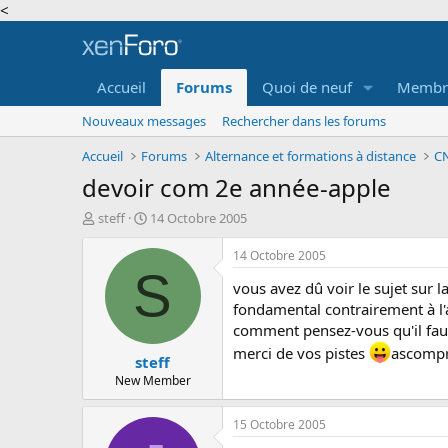
<
Accueil
Forums
Quoi de neuf
Membr
Nouveaux messages
Rechercher dans les forums
Accueil
Forums
Alternance et formations à distance
CN
devoir com 2e année-apple
A
D
steff
14 Octobre 2005
u
a
t
t
14 Octobre 2005
e
e
S
vous avez dû voir le sujet sur l
u
d
r
e
fondamental contrairement à l
d
d
comment pensez-vous qu'il faut
e
é
merci de vos pistes
ascompr
steff
l
b
a
u
New Member
d
t
i
15 Octobre 2005
s