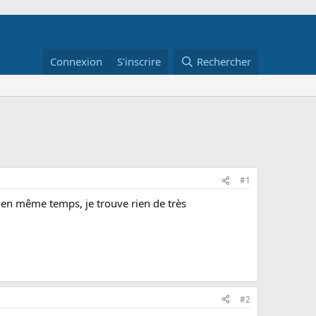
Connexion
S'inscrire
Rechercher
#1
et en même temps, je trouve rien de très
#2