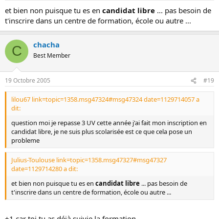
et bien non puisque tu es en
candidat libre
... pas besoin de
t'inscrire dans un centre de formation, école ou autre ...
chacha
C
Best Member
19 Octobre 2005
#19
lilou67 link=topic=1358.msg47324#msg47324 date=1129714057 a
dit:
question moi je repasse 3 UV cette année j'ai fait mon inscription en
candidat libre, je ne suis plus scolarisée est ce que cela pose un
probleme
Julius-Toulouse link=topic=1358.msg47327#msg47327
date=1129714280 a dit:
et bien non puisque tu es en
candidat libre
... pas besoin de
t'inscrire dans un centre de formation, école ou autre ...
+1 car toi tu as déjà suivie la formation