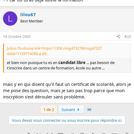
lilou67
L
Best Member
19 Octobre 2005
#20
Julius-Toulouse link=topic=1358.msg47327#msg47327
date=1129714280 a dit:
et bien non puisque tu es en
candidat libre
... pas besoin de
t'inscrire dans un centre de formation, école ou autre ...
mais y en qui disent qu'il faut un certificat de scolarité, alors je
me pose des question, mais je sais pas trop parce que mon
inscrption s'est dérouler sans problème.
Dernier
1 de 2
Suivant
Vous devez vous connecter ou vous inscrire pour répondre ici.