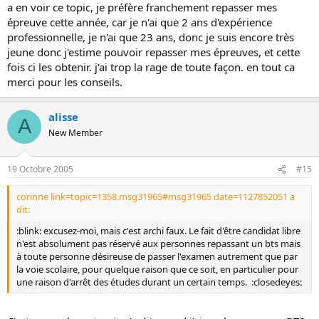
a en voir ce topic, je préfère franchement repasser mes
épreuve cette année, car je n'ai que 2 ans d'expérience
professionnelle, je n'ai que 23 ans, donc je suis encore très
jeune donc j'estime pouvoir repasser mes épreuves, et cette
fois ci les obtenir. j'ai trop la rage de toute façon. en tout ca
merci pour les conseils.
alisse
A
New Member
19 Octobre 2005
#15
corinne link=topic=1358.msg31965#msg31965 date=1127852051 a
dit:
:blink: excusez-moi, mais c'est archi faux. Le fait d'être candidat libre
n'est absolument pas réservé aux personnes repassant un bts mais
à toute personne désireuse de passer l'examen autrement que par
la voie scolaire, pour quelque raison que ce soit, en particulier pour
une raison d'arrêt des études durant un certain temps. :closedeyes: