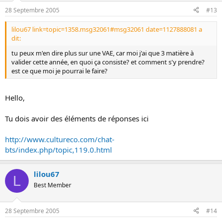
28 Septembre 2005
#13
lilou67 link=topic=1358.msg32061#msg32061 date=1127888081 a
dit:
tu peux m'en dire plus sur une VAE, car moi j'ai que 3 matière à
valider cette année, en quoi ça consiste? et comment s'y prendre?
est ce que moi je pourrai le faire?
Hello,
Tu dois avoir des éléments de réponses ici
http://www.cultureco.com/chat-
bts/index.php/topic,119.0.html
lilou67
L
Best Member
28 Septembre 2005
#14