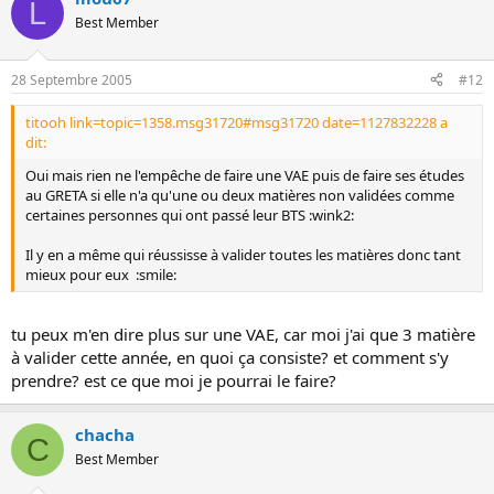
L
Best Member
28 Septembre 2005
#12
titooh link=topic=1358.msg31720#msg31720 date=1127832228 a
dit:
Oui mais rien ne l'empêche de faire une VAE puis de faire ses études
au GRETA si elle n'a qu'une ou deux matières non validées comme
certaines personnes qui ont passé leur BTS :wink2:
Il y en a même qui réussisse à valider toutes les matières donc tant
mieux pour eux :smile:
tu peux m'en dire plus sur une VAE, car moi j'ai que 3 matière
à valider cette année, en quoi ça consiste? et comment s'y
prendre? est ce que moi je pourrai le faire?
chacha
C
Best Member