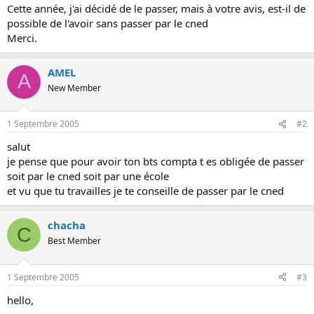
Cette année, j'ai décidé de le passer, mais à votre avis, est-il de
o
possible de l'avoir sans passer par le cned
n
Merci.
AMEL
A
New Member
1 Septembre 2005
#2
salut
je pense que pour avoir ton bts compta t es obligée de passer
soit par le cned soit par une école
et vu que tu travailles je te conseille de passer par le cned
chacha
C
Best Member
1 Septembre 2005
#3
hello,