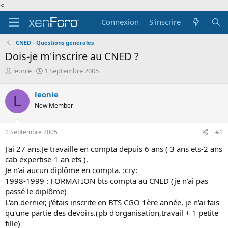
<
Connexion
S'inscrire
CNED - Questions generales
Dois-je m'inscrire au CNED ?
A
D
leonie
1 Septembre 2005
u
a
t
t
leonie
L
e
e
New Member
u
d
r
e
d
d
1 Septembre 2005
#1
e
é
l
b
J'ai 27 ans.Je travaille en compta depuis 6 ans ( 3 ans ets-2 ans
a
u
cab expertise-1 an ets ).
d
t
Je n'ai aucun diplôme en compta. :cry:
i
1998-1999 : FORMATION bts compta au CNED (je n'ai pas
s
c
passé le diplôme)
u
L'an dernier, j'étais inscrite en BTS CGO 1ère année, je n'ai fais
s
qu'une partie des devoirs.(pb d'organisation,travail + 1 petite
s
fille)
i