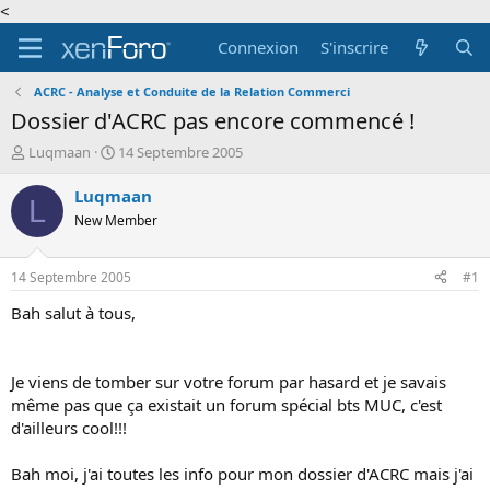
<
Connexion
S'inscrire
ACRC - Analyse et Conduite de la Relation Commerci
Dossier d'ACRC pas encore commencé !
A
D
Luqmaan
14 Septembre 2005
u
a
t
t
Luqmaan
L
e
e
New Member
u
d
r
e
d
d
14 Septembre 2005
#1
e
é
l
b
Bah salut à tous,
a
u
d
t
i
Je viens de tomber sur votre forum par hasard et je savais
s
même pas que ça existait un forum spécial bts MUC, c'est
c
d'ailleurs cool!!!
u
s
s
Bah moi, j'ai toutes les info pour mon dossier d'ACRC mais j'ai
i