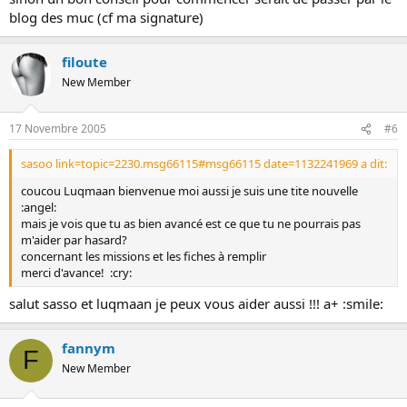
blog des muc (cf ma signature)
filoute
New Member
17 Novembre 2005
#6
sasoo link=topic=2230.msg66115#msg66115 date=1132241969 a dit:
coucou Luqmaan bienvenue moi aussi je suis une tite nouvelle
:angel:
mais je vois que tu as bien avancé est ce que tu ne pourrais pas
m'aider par hasard?
concernant les missions et les fiches à remplir
merci d'avance! :cry:
salut sasso et luqmaan je peux vous aider aussi !!! a+ :smile:
fannym
F
New Member