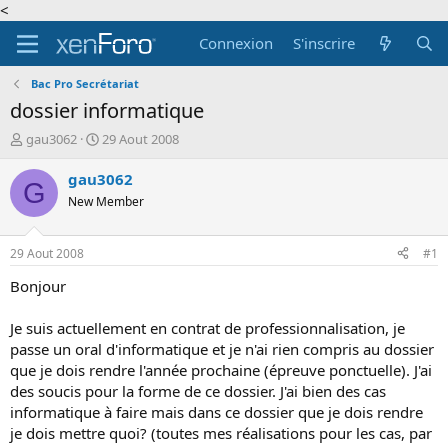
<
Connexion
S'inscrire
Bac Pro Secrétariat
dossier informatique
A
D
gau3062
29 Aout 2008
u
a
t
t
gau3062
G
e
e
New Member
u
d
r
e
d
d
29 Aout 2008
#1
e
é
l
b
Bonjour
a
u
d
t
Je suis actuellement en contrat de professionnalisation, je
i
passe un oral d'informatique et je n'ai rien compris au dossier
s
que je dois rendre l'année prochaine (épreuve ponctuelle). J'ai
c
des soucis pour la forme de ce dossier. J'ai bien des cas
u
s
informatique à faire mais dans ce dossier que je dois rendre
s
je dois mettre quoi? (toutes mes réalisations pour les cas, par
i