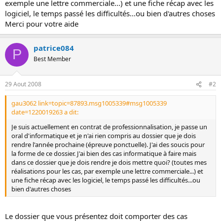
exemple une lettre commerciale...) et une fiche récap avec les
o
logiciel, le temps passé les difficultés...ou bien d'autres choses
n
Merci pour votre aide
patrice084
P
Best Member
29 Aout 2008
#2
gau3062 link=topic=87893.msg1005339#msg1005339
date=1220019263 a dit:
Je suis actuellement en contrat de professionnalisation, je passe un
oral d'informatique et je n'ai rien compris au dossier que je dois
rendre l'année prochaine (épreuve ponctuelle). J'ai des soucis pour
la forme de ce dossier. J'ai bien des cas informatique à faire mais
dans ce dossier que je dois rendre je dois mettre quoi? (toutes mes
réalisations pour les cas, par exemple une lettre commerciale...) et
une fiche récap avec les logiciel, le temps passé les difficultés...ou
bien d'autres choses
Le dossier que vous présentez doit comporter des cas