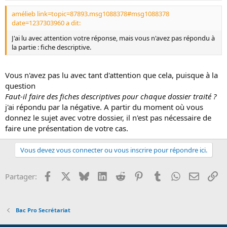
amélieb link=topic=87893.msg1088378#msg1088378
date=1237303960 a dit:
J'ai lu avec attention votre réponse, mais vous n'avez pas répondu à
la partie : fiche descriptive.
Vous n'avez pas lu avec tant d'attention que cela, puisque à la
question
Faut-il faire des fiches descriptives pour chaque dossier traité ?
j'ai répondu par la négative. A partir du moment où vous
donnez le sujet avec votre dossier, il n'est pas nécessaire de
faire une présentation de votre cas.
Vous devez vous connecter ou vous inscrire pour répondre ici.
Facebook
X
Bluesky
LinkedIn
Reddit
Pinterest
Tumblr
WhatsApp
Email
Li
Partager:
Bac Pro Secrétariat