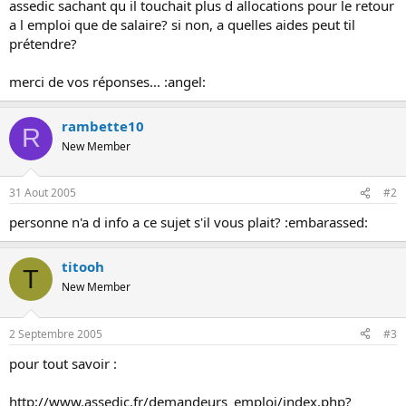
assedic sachant qu il touchait plus d allocations pour le retour
o
a l emploi que de salaire? si non, a quelles aides peut til
n
prétendre?
merci de vos réponses... :angel:
rambette10
R
New Member
31 Aout 2005
#2
personne n'a d info a ce sujet s'il vous plait? :embarassed:
titooh
T
New Member
2 Septembre 2005
#3
pour tout savoir :
http://www.assedic.fr/demandeurs_emploi/index.php?