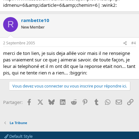
idmenu=6&amp;idarticle=6&amp;chemin=6| :wink2:
rambette10
R
New Member
2 Septembre 2005
#4
merci de ton lien, je suis deja allée voir mais il ne renseigne
pas vraiement sur ce que j aimerai savoir. de toute façon, je
leur ai telephoné et il m ont dit que la reponse etait non... tant
pis, qui ne tente rien n a rien... :biggrin:
Vous devez vous connecter ou vous inscrire pour répondre ici.
Facebook
X
Bluesky
LinkedIn
Reddit
Pinterest
Tumblr
WhatsApp
Email
Li
Partager:
La Tribune
Default Style