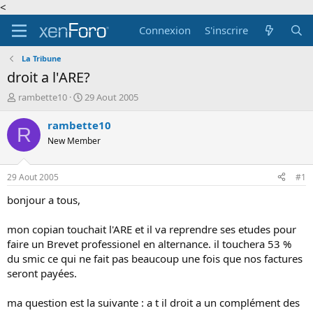
<
Connexion
S'inscrire
La Tribune
droit a l'ARE?
A
D
rambette10
29 Aout 2005
u
a
t
t
rambette10
R
e
e
New Member
u
d
r
e
d
d
29 Aout 2005
#1
e
é
l
b
bonjour a tous,
a
u
d
t
mon copian touchait l'ARE et il va reprendre ses etudes pour
i
faire un Brevet professionel en alternance. il touchera 53 %
s
du smic ce qui ne fait pas beaucoup une fois que nos factures
c
seront payées.
u
s
s
ma question est la suivante : a t il droit a un complément des
i