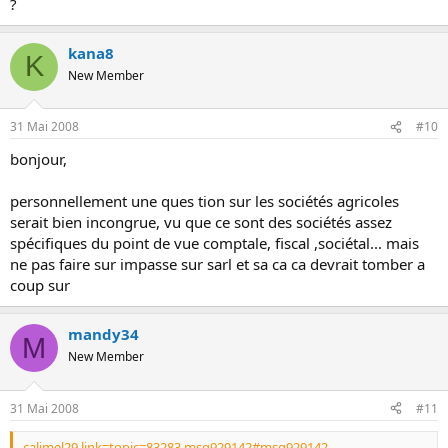
?
kana8
K
New Member
31 Mai 2008
#10
bonjour,
personnellement une ques tion sur les sociétés agricoles
serait bien incongrue, vu que ce sont des sociétés assez
spécifiques du point de vue comptale, fiscal ,sociétal... mais
ne pas faire sur impasse sur sarl et sa ca ca devrait tomber a
coup sur
mandy34
M
New Member
31 Mai 2008
#11
calimel29 link=topic=83283.msg929142#msg929142