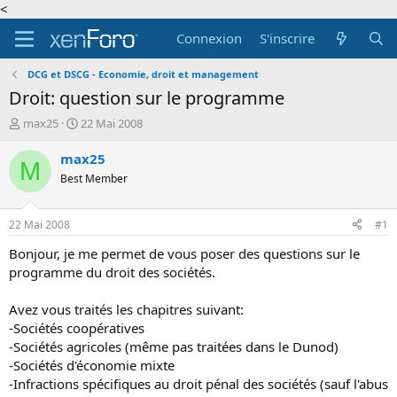
<
Connexion
S'inscrire
DCG et DSCG - Economie, droit et management
Droit: question sur le programme
A
D
max25
22 Mai 2008
u
a
t
t
max25
M
e
e
Best Member
u
d
r
e
d
d
22 Mai 2008
#1
e
é
l
b
Bonjour, je me permet de vous poser des questions sur le
a
u
programme du droit des sociétés.
d
t
i
Avez vous traités les chapitres suivant:
s
-Sociétés coopératives
c
-Sociétés agricoles (même pas traitées dans le Dunod)
u
s
-Sociétés d'économie mixte
s
-Infractions spécifiques au droit pénal des sociétés (sauf l'abus
i