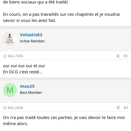
de biens sociaux qui a été traité)
o
n
En cours, on a pas travaillés sur ces chapitres et je voudrai
savoir si vous les avez fait.
Velsatis63
Active Member
22 Mai 2008
#2
oui oui oui oui et oui
En DCG c'est resté...
max25
M
Best Member
22 Mai 2008
#3
On n'a pas traité toutes ces parties. Je vais devoir le faire moi
même alors.