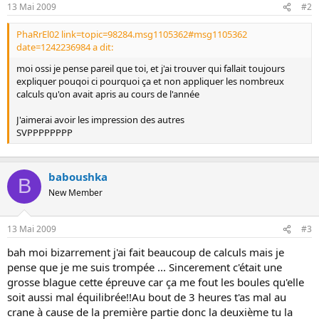
s
13 Mai 2009
#2
i
o
PhaRrEl02 link=topic=98284.msg1105362#msg1105362
n
date=1242236984 a dit:
moi ossi je pense pareil que toi, et j'ai trouver qui fallait toujours
expliquer pouqoi ci pourquoi ça et non appliquer les nombreux
calculs qu'on avait apris au cours de l'année
J'aimerai avoir les impression des autres
SVPPPPPPPP
baboushka
B
New Member
13 Mai 2009
#3
bah moi bizarrement j'ai fait beaucoup de calculs mais je
pense que je me suis trompée ... Sincerement c'était une
grosse blague cette épreuve car ça me fout les boules qu'elle
soit aussi mal équilibrée!!Au bout de 3 heures t'as mal au
crane à cause de la première partie donc la deuxième tu la