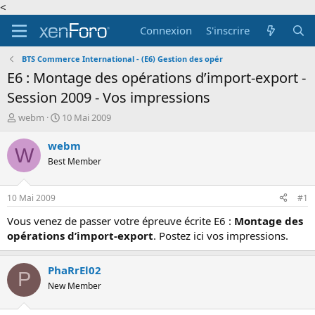
<
Connexion
S'inscrire
BTS Commerce International - (E6) Gestion des opér
E6 : Montage des opérations d’import-export -
Session 2009 - Vos impressions
A
D
webm
10 Mai 2009
u
a
t
t
webm
W
e
e
Best Member
u
d
r
e
d
d
10 Mai 2009
#1
e
é
l
b
Vous venez de passer votre épreuve écrite E6 :
Montage des
a
u
opérations d’import-export
. Postez ici vos impressions.
d
t
i
s
PhaRrEl02
P
c
New Member
u
s