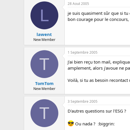
c
28 Aout 2005
u
L
s
je suis quasiment sûr que si tu
s
bon courage pour le concours, 
i
o
n
lawent
New Member
1 Septembre 2005
T
J'ai bien reçu ton mail, expliq
amplement, alors j'avoue ne pas 
Voilà, si tu as besoin recontact
TomTom
New Member
3 Septembre 2005
T
D'autres questions sur l'ESG ?
Ou nada ? :biggrin: