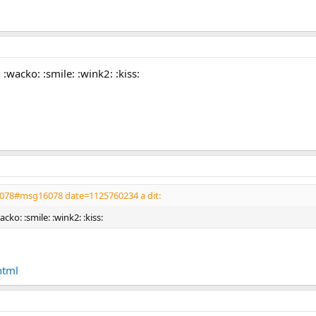
:wacko: :smile: :wink2: :kiss:
078#msg16078 date=1125760234 a dit:
cko: :smile: :wink2: :kiss:
html