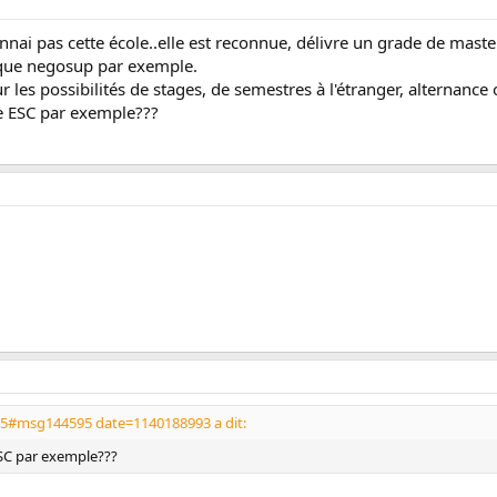
nnai pas cette école..elle est reconnue, délivre un grade de master e
 que negosup par exemple.
ur les possibilités de stages, de semestres à l'étranger, alternance
ne ESC par exemple???
595#msg144595 date=1140188993 a dit:
ESC par exemple???