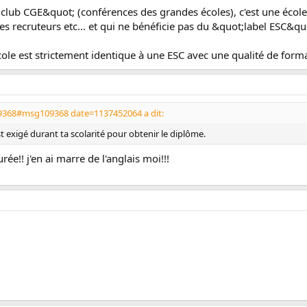
t;club CGE&quot; (conférences des grandes écoles), c'est une éco
 recruteurs etc... et qui ne bénéficie pas du &quot;label ESC&qu
le est strictement identique à une ESC avec une qualité de form
9368#msg109368 date=1137452064 a dit:
 exigé durant ta scolarité pour obtenir le diplôme.
ée!! j'en ai marre de l'anglais moi!!!