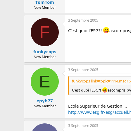
TomTom
New Member
3 Septembre 2005
F
C'est quoi l'ESG?!
ascompris; 
funkycops
New Member
3 Septembre 2005
E
funkycops link=topic=1114.msg16
C'est quoi l'ESG?!
ascompris; :wa
epyh77
Ecole Superieur de Gestion ...
New Member
http://www.esg.fr/esg/accueil.
3 Septembre 2005