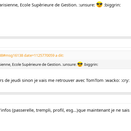
risienne, Ecole Supèrieure de Gestion. :unsure:
:biggrin:
8#msg16138 date=1125770059 a dit:
ienne, Ecole Supèrieure de Gestion. :unsure:
:biggrin:
ours de jeudi sinon je vais me retrouver avec TomTom :wacko: :cry:
fos (passerelle, trempli, profil, esg...)que maintenant je ne sais 