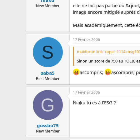
niaku
elle ne fait pas partie du &quo
New Member
image encore mitigée auprès des
Mais académiquement, cette éco
17 Février 2006
S
maxfortin link=topic=1114.msg10
Sinon un score de 750 au TOEIC est
ascompris;
ascompris; pur
saba5
Best Member
17 Février 2006
G
Niaku tu es à l'ESG ?
gossbo75
New Member