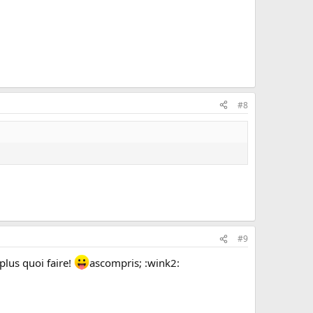
#8
#9
plus quoi faire!
ascompris; :wink2: