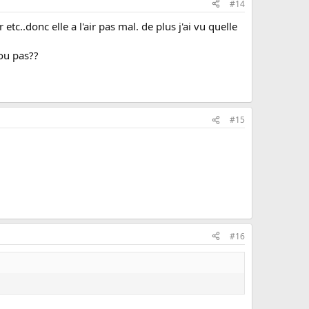
#14
tc..donc elle a l'air pas mal. de plus j'ai vu quelle
 ou pas??
#15
#16