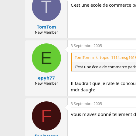
T
C'est une école de commerce pa
TomTom
New Member
3 Septembre 2005
E
TomTom link=topic=1114.msg1613
C'est une école de commerce paris
epyh77
Il faudrait que je rate le conc
New Member
mdr :laugh:
3 Septembre 2005
F
Vous m'avez donné tellement d'in
funkycops