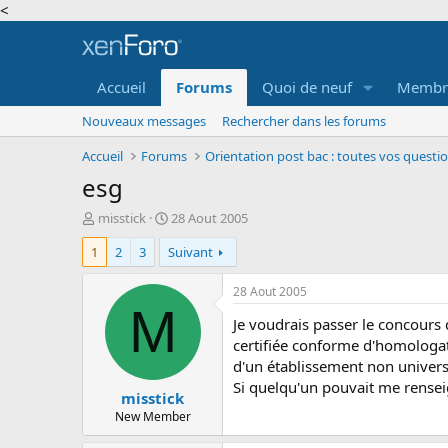
<
Accueil
Forums
Quoi de neuf
Membr
Nouveaux messages
Rechercher dans les forums
Accueil
Forums
Orientation post bac : toutes vos questi
esg
A
D
misstick
28 Aout 2005
u
a
1
2
3
Suivant
t
t
e
e
u
d
28 Aout 2005
r
e
M
Je voudrais passer le concours 
d
d
e
é
certifiée conforme d'homologat
l
b
d'un établissement non univers
a
u
Si quelqu'un pouvait me renseign
misstick
d
t
i
New Member
s