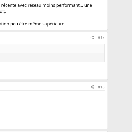
le récente avec réseau moins performant... une
ot;.
ation peu être même supérieure...
#17
#18