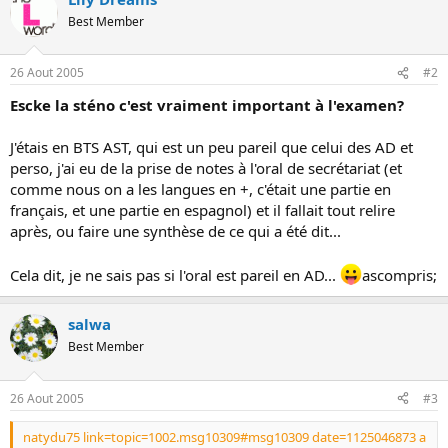
s
Best Member
i
o
n
26 Aout 2005
#2
Escke la sténo c'est vraiment important à l'examen?
J'étais en BTS AST, qui est un peu pareil que celui des AD et
perso, j'ai eu de la prise de notes à l'oral de secrétariat (et
comme nous on a les langues en +, c'était une partie en
français, et une partie en espagnol) et il fallait tout relire
après, ou faire une synthèse de ce qui a été dit...
Cela dit, je ne sais pas si l'oral est pareil en AD...
ascompris;
salwa
Best Member
26 Aout 2005
#3
natydu75 link=topic=1002.msg10309#msg10309 date=1125046873 a