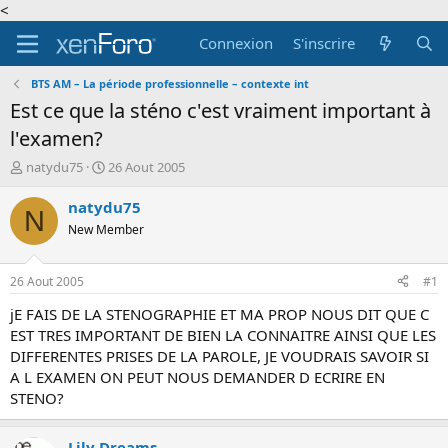
<
Connexion
S'inscrire
BTS AM – La période professionnelle – contexte int
Est ce que la sténo c'est vraiment important à
l'examen?
A
D
natydu75
26 Aout 2005
u
a
t
t
natydu75
N
e
e
New Member
u
d
r
e
d
d
26 Aout 2005
#1
e
é
l
b
jE FAIS DE LA STENOGRAPHIE ET MA PROP NOUS DIT QUE C
a
u
EST TRES IMPORTANT DE BIEN LA CONNAITRE AINSI QUE LES
d
t
DIFFERENTES PRISES DE LA PAROLE, JE VOUDRAIS SAVOIR SI
i
A L EXAMEN ON PEUT NOUS DEMANDER D ECRIRE EN
s
STENO?
c
u
s
Lily Dreams