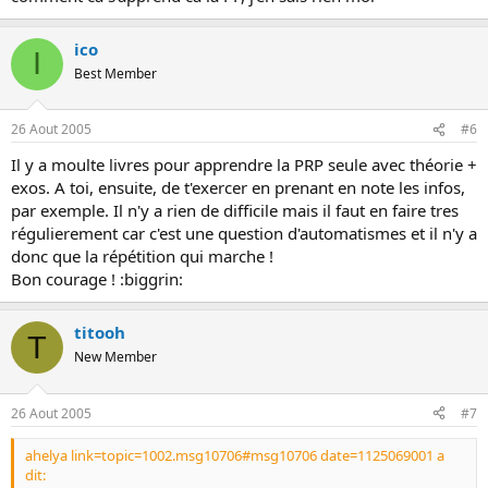
ico
I
Best Member
26 Aout 2005
#6
Il y a moulte livres pour apprendre la PRP seule avec théorie +
exos. A toi, ensuite, de t'exercer en prenant en note les infos,
par exemple. Il n'y a rien de difficile mais il faut en faire tres
régulierement car c'est une question d'automatismes et il n'y a
donc que la répétition qui marche !
Bon courage ! :biggrin:
titooh
T
New Member
26 Aout 2005
#7
ahelya link=topic=1002.msg10706#msg10706 date=1125069001 a
dit: