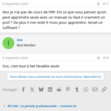
9 Septembre 2005
#17
Moi je n'ai pas de cours de PRP. Est ce que vous pensez qu'on
peut apprendre seule avec un manuel ou faut-il vraiment un
prof ? De plus il me reste 9 mois pour apprendre. Serait-ce
suffisant ?
ico
I
Best Member
9 Septembre 2005
#18
Oui, c'est tout à fait faisable seule
Vous devez vous connecter ou vous inscrire pour répondre ici.
Facebook
X
Bluesky
LinkedIn
Reddit
Pinterest
Tumblr
WhatsApp
Email
Li
Partager:
BTS AM – La période professionnelle – contexte int