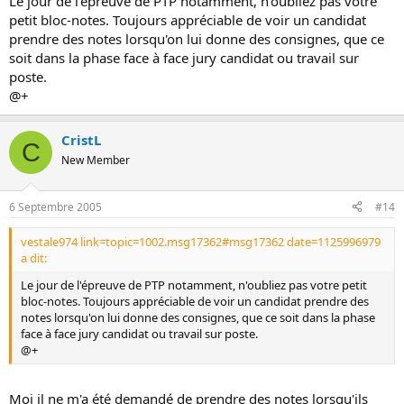
Le jour de l'épreuve de PTP notamment, n'oubliez pas votre
petit bloc-notes. Toujours appréciable de voir un candidat
prendre des notes lorsqu'on lui donne des consignes, que ce
soit dans la phase face à face jury candidat ou travail sur
poste.
@+
CristL
C
New Member
6 Septembre 2005
#14
vestale974 link=topic=1002.msg17362#msg17362 date=1125996979
a dit:
Le jour de l'épreuve de PTP notamment, n'oubliez pas votre petit
bloc-notes. Toujours appréciable de voir un candidat prendre des
notes lorsqu'on lui donne des consignes, que ce soit dans la phase
face à face jury candidat ou travail sur poste.
@+
Moi il ne m'a été demandé de prendre des notes lorsqu'ils