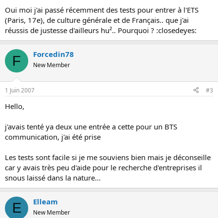
o
Oui moi j'ai passé récemment des tests pour entrer à l'ETS
n
(Paris, 17e), de culture générale et de Français.. que j'ai
réussis de justesse d'ailleurs hu².. Pourquoi ? :closedeyes:
Forcedin78
F
New Member
1 Juin 2007
#3
Hello,
j'avais tenté ya deux une entrée a cette pour un BTS
communication, j'ai été prise
Les tests sont facile si je me souviens bien mais je déconseille
car y avais très peu d'aide pour le recherche d'entreprises il
snous laissé dans la nature...
Elleam
E
New Member