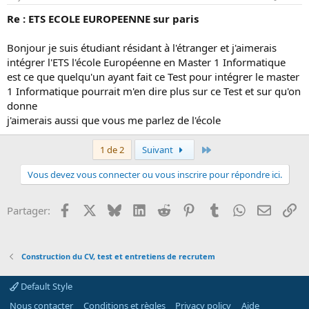
Re : ETS ECOLE EUROPEENNE sur paris
Bonjour je suis étudiant résidant à l'étranger et j'aimerais
intégrer l'ETS l'école Européenne en Master 1 Informatique
est ce que quelqu'un ayant fait ce Test pour intégrer le master
1 Informatique pourrait m'en dire plus sur ce Test et sur qu'on
donne
j'aimerais aussi que vous me parlez de l'école
Dernier
1 de 2
Suivant
Vous devez vous connecter ou vous inscrire pour répondre ici.
Facebook
X
Bluesky
LinkedIn
Reddit
Pinterest
Tumblr
WhatsApp
Email
Li
Partager:
Construction du CV, test et entretiens de recrutem
Default Style
Nous contacter
Conditions et règles
Privacy policy
Aide