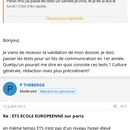
Perso moi j'ai passé les tests un samedi je crois, et je les ai eus le
lundi ! C'est très rapide.
Merci pour les pistes des écoles, j'connaissais pas, j'vais quand
Cliquez pour agrandir...
même voir. J'ai appelé un conseiller l'autre jour, il m'a dit qu'en le
rappelant lundi il me filerait des numéros.. Car moi de mon coté
pour trouver des offices de tourisme, des agences de voyage, des
musées qui prennent des contrats en alternance c'est la misère...
Bonjour,
J'en ai fait pour l'instant une vingtaine sans résultats !
Je viens de recevoir la validation de mon dossier. Je dois
passer les tests pour un bts de communication en 1er année.
Quelqu'un pourait me dire en quoi consiste ces tests ? Culture
générale, rédaction mais plus précisément?
P THIBERGE
P
Moderator
Membre du personnel
12 Juillet 2012
#17
Re : ETS ECOLE EUROPEENNE sur paris
en même temps ETS n'est pas d'un niveau hyper élevé