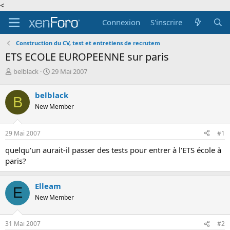
<
Connexion
S'inscrire
Construction du CV, test et entretiens de recrutem
ETS ECOLE EUROPEENNE sur paris
A
D
belblack
29 Mai 2007
u
a
t
t
belblack
B
e
e
New Member
u
d
r
e
d
d
29 Mai 2007
#1
e
é
l
b
quelqu'un aurait-il passer des tests pour entrer à l'ETS école à
a
u
paris?
d
t
i
s
Elleam
E
c
New Member
u
s
s
31 Mai 2007
#2
i