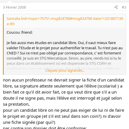
3 Février 2008
#3
Santalia link=topic=75751.msg824788#msg824788 date=1201887139
a dit:
Coucou :friend:
Je fais aussi mes études en candidat libre. Oui, il vaut mieux faire
valider l'Etude et le projet pour authentifier le travail. Tu n'est pas au
CNED ? Sui ce n'est pas obligé par correspondance, c' est fortement
conseillé. Je suis en STG Mercatique. Sinon, au pire, rends-toi si tu le
peux dans un établissement où est dispensée la STG CGRH et
explique ton cas voir si il n'y a pas des profs qui peuvent valider ça
Cliquez pour agrandir...
:knuppel:
non aucun professeur ne devrait signer la fiche d'un candidat
libre, sa signature atteste seulement que l'élève (scolarisé ) a
bien fait ce qu'il dit avoir fait, ce qui veut dire que s'il a un
doute il ne signe pas, mais l'élève est interrogé et jugé selon
sa prestation,
pour un candidat libre on ne peut pas exiger de lui ni de faire
le projet en groupe (et s'il est seul dans son coin?) ni d'avoir
une fiche signée (par qui?)
par contre son dossier doit être conforme: