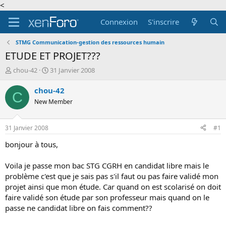
<
Connexion
S'inscrire
STMG Communication-gestion des ressources humain
ETUDE ET PROJET???
A
D
chou-42
31 Janvier 2008
u
a
t
t
chou-42
C
e
e
New Member
u
d
r
e
d
d
31 Janvier 2008
#1
e
é
l
b
bonjour à tous,
a
u
d
t
Voila je passe mon bac STG CGRH en candidat libre mais le
i
problème c'est que je sais pas s'il faut ou pas faire validé mon
s
projet ainsi que mon étude. Car quand on est scolarisé on doit
c
faire validé son étude par son professeur mais quand on le
u
s
passe ne candidat libre on fais comment??
s
i