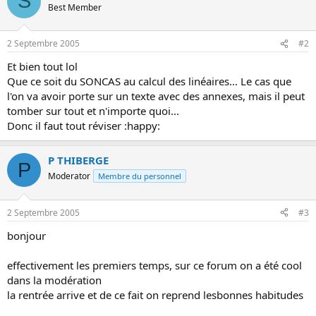
S
Best Member
o
n
2 Septembre 2005
#2
Et bien tout lol
Que ce soit du SONCAS au calcul des linéaires... Le cas que
l'on va avoir porte sur un texte avec des annexes, mais il peut
tomber sur tout et n'importe quoi...
Donc il faut tout réviser :happy:
P THIBERGE
P
Moderator
Membre du personnel
2 Septembre 2005
#3
bonjour
effectivement les premiers temps, sur ce forum on a été cool
dans la modération
la rentrée arrive et de ce fait on reprend lesbonnes habitudes