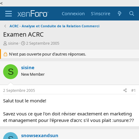
<
Connexion
S'inscrire
ACRC - Analyse et Conduite de la Relation Commerci
Examen ACRC
A
D
sisine
2 Septembre 2005
u
a
t
N'est pas ouverte pour d'autres réponses.
t
e
e
u
d
sisine
S
r
e
New Member
d
d
e
é
l
b
2 Septembre 2005
#1
a
u
d
t
Salut tout le monde!
i
s
Savez vous ce que l'on doit réviser exactement en marketing
c
et management pour l'épreuve d'acrc s'il vous plait :unsure:??
u
s
s
snowsexandsun
i