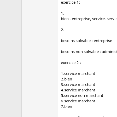
c
exercice 1:
u
s
1.
s
bien , entreprise, service, ser
i
o
n
2.
besoins solvable : entreprise
besoins non solvable : adminis
exercice 2 :
1.service marchant
2.bien
3.service marchant
4.service marchant
5.service non marchant
6.service marchant
7.bien