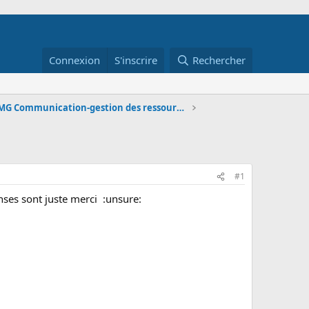
Connexion
S'inscrire
Rechercher
STMG Communication-gestion des ressources humain
#1
nses sont juste merci :unsure: