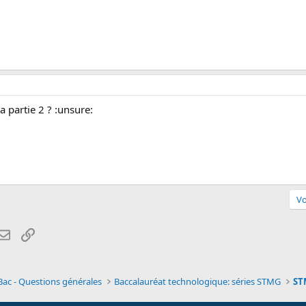
a partie 2 ? :unsure:
Vo
atsApp
Email
Lien
Bac - Questions générales
Baccalauréat technologique: séries STMG