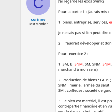
C
J'ai regardé les exos :wink2:
Pour la partie 1 : j'aurais mis :
corinne
1. biens, entreprise, services,
e
Best Member
Je ne sais pas si l'on peut dire 
2. il faudrait développer et do
Pour l'exercice 2 :
1. SM, B,
SNM
, SM, SNM,
SNM
marchand à mon sens)
2. Production de biens : EADS 
SNM : mairie ; armée du salut
SM : coiffeuse ; société de gar
3. Le bien est matériel, il est 
contrepartie financière et en vu
vendu dans un but lucratif.