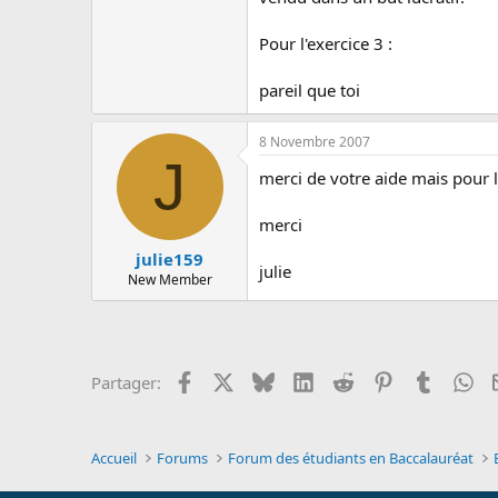
Pour l'exercice 3 :
pareil que toi
8 Novembre 2007
J
merci de votre aide mais pour l
merci
julie159
julie
New Member
Facebook
X
Bluesky
LinkedIn
Reddit
Pinterest
Tumblr
Wh
Partager:
Accueil
Forums
Forum des étudiants en Baccalauréat