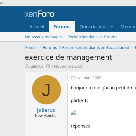
<
Accueil
Forums
Quoi de neuf
Membr
Nouveaux messages
Rechercher dans les forums
Accueil
Forums
Forum des étudiants en Baccalauréat
exercice de management
A
D
julie159
7 Novembre 2007
u
a
t
t
7 Novembre 2007
e
e
J
bonjour a tous j'ai un petit d
u
d
r
e
d
d
partie 1:
e
é
julie159
l
b
a
u
New Member
d
t
réponses
i
s