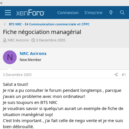
<
Connexion
S'inscrire
BTS NRC - E4 Communication commerciale et CPPC
Fiche négociation managérial
A
D
NRC Avirons
3 Decembre 2005
u
a
t
t
NRC Avirons
N
e
e
New Member
u
d
r
e
d
d
3 Decembre 2005
#1
e
é
l
b
Salut a tous!!
a
u
Je n'ai a pu consulter le forum pendant longtemps , parcque
d
t
j'avais un probleme avec mon ordinateur!
i
Je suis toujours en BTS NRC
s
c
Je voudrais savoir si quelqu'un aurait un exemple de fiche de
u
situation manégérial svp!
s
C'est trés important , j'ai fait celle de nego vente et je me suis
s
bien débrouillé.
i