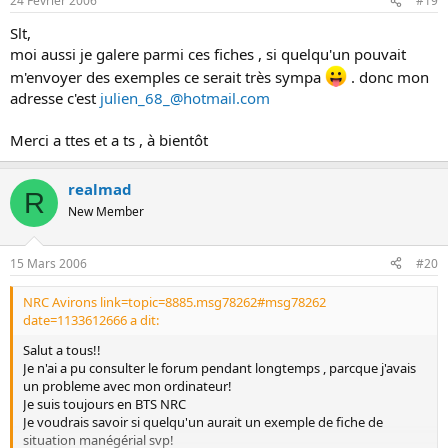
24 Février 2006
#19
Slt,
moi aussi je galere parmi ces fiches , si quelqu'un pouvait
m'envoyer des exemples ce serait très sympa
. donc mon
adresse c'est
julien_68_@hotmail.com
Merci a ttes et a ts , à bientôt
realmad
R
New Member
15 Mars 2006
#20
NRC Avirons link=topic=8885.msg78262#msg78262
date=1133612666 a dit:
Salut a tous!!
Je n'ai a pu consulter le forum pendant longtemps , parcque j'avais
un probleme avec mon ordinateur!
Je suis toujours en BTS NRC
Je voudrais savoir si quelqu'un aurait un exemple de fiche de
situation manégérial svp!