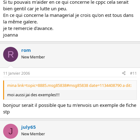
Si tu pouvais m'aider en ce qui concerne le cppc cela serait
bien gentil car je lutte un peu.
En ce qui concerne la managerial je crois qu'on est tous dans
la même galere.
je te remercie d'avance.
joanna
rom
R
New Member
11 Janvier 2006
#11
mina link=topic=8885.msg85838#msg85838 date=1134408790 a dit:
moi aussi jai des exemples!!!
bonjour serait il possible que tu m'envois un exemple de fiche
stp
july65
J
New Member