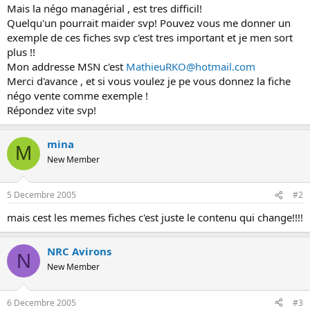
Mais la négo managérial , est tres difficil!
o
Quelqu'un pourrait maider svp! Pouvez vous me donner un
n
exemple de ces fiches svp c'est tres important et je men sort
plus !!
Mon addresse MSN c'est
MathieuRKO@hotmail.com
Merci d'avance , et si vous voulez je pe vous donnez la fiche
négo vente comme exemple !
Répondez vite svp!
mina
M
New Member
5 Decembre 2005
#2
mais cest les memes fiches c'est juste le contenu qui change!!!!
NRC Avirons
N
New Member
6 Decembre 2005
#3