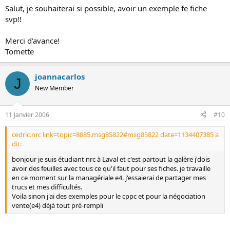
Salut, je souhaiterai si possible, avoir un exemple fe fiche
svp!!
Merci d'avance!
Tomette
joannacarlos
J
New Member
11 Janvier 2006
#10
cedric.nrc link=topic=8885.msg85822#msg85822 date=1134407385 a
dit:
bonjour je suis étudiant nrc à Laval et c'est partout la galère j'dois
avoir des feuilles avec tous ce qu'il faut pour ses fiches. je travaille
en ce moment sur la managériale e4. j'essaierai de partager mes
trucs et mes difficultés.
Voila sinon j'ai des exemples pour le cppc et pour la négociation
vente(e4) déjà tout pré-rempli