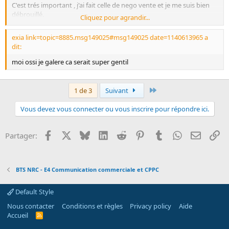
C'est trés important , j'ai fait celle de nego vente et je me suis bien
débrouillé.
Cliquez pour agrandir...
Mais la négo managérial , est tres difficil!
Quelqu'un pourrait maider svp! Pouvez vous me donner un
exia link=topic=8885.msg149025#msg149025 date=1140613965 a
exemple de ces fiches svp c'est tres important et je men sort plus !!
dit:
Mon addresse MSN c'est
MathieuRKO@hotmail.com
Merci d'avance , et si vous voulez je pe vous donnez la fiche négo
moi ossi je galere ca serait super gentil
vente comme exemple !
Répondez vite svp!
Dernier
1 de 3
Suivant
Vous devez vous connecter ou vous inscrire pour répondre ici.
Facebook
X
Bluesky
LinkedIn
Reddit
Pinterest
Tumblr
WhatsApp
Email
Li
Partager:
BTS NRC - E4 Communication commerciale et CPPC
Default Style
Nous contacter
Conditions et règles
Privacy policy
Aide
Accueil
R
S