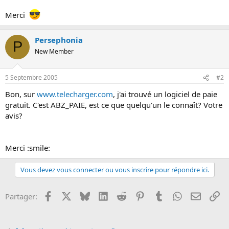
o
Merci
n
Persephonia
P
New Member
5 Septembre 2005
#2
Bon, sur
www.telecharger.com
, j'ai trouvé un logiciel de paie
gratuit. C'est ABZ_PAIE, est ce que quelqu'un le connaît? Votre
avis?
Merci :smile:
Vous devez vous connecter ou vous inscrire pour répondre ici.
Facebook
X
Bluesky
LinkedIn
Reddit
Pinterest
Tumblr
WhatsApp
Email
Li
Partager: