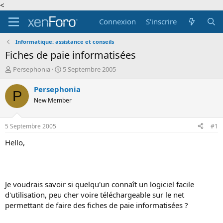
<
Connexion
S'inscrire
Informatique: assistance et conseils
Fiches de paie informatisées
A
D
Persephonia
5 Septembre 2005
u
a
t
t
Persephonia
P
e
e
New Member
u
d
r
e
d
d
5 Septembre 2005
#1
e
é
l
b
Hello,
a
u
d
t
i
s
Je voudrais savoir si quelqu'un connaît un logiciel facile
c
d'utilisation, peu cher voire téléchargeable sur le net
u
s
permettant de faire des fiches de paie informatisées ?
s
i