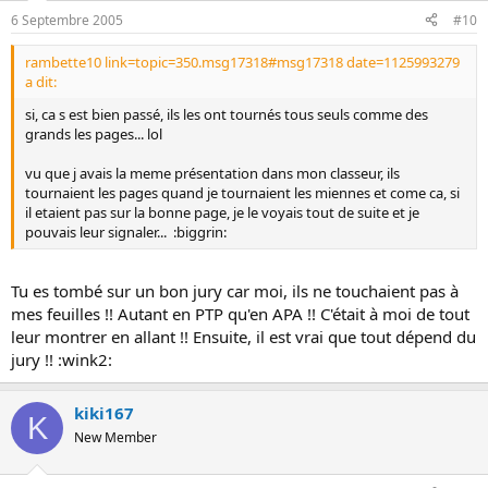
6 Septembre 2005
#10
rambette10 link=topic=350.msg17318#msg17318 date=1125993279
a dit:
si, ca s est bien passé, ils les ont tournés tous seuls comme des
grands les pages... lol
vu que j avais la meme présentation dans mon classeur, ils
tournaient les pages quand je tournaient les miennes et come ca, si
il etaient pas sur la bonne page, je le voyais tout de suite et je
pouvais leur signaler... :biggrin:
Tu es tombé sur un bon jury car moi, ils ne touchaient pas à
mes feuilles !! Autant en PTP qu'en APA !! C'était à moi de tout
leur montrer en allant !! Ensuite, il est vrai que tout dépend du
jury !! :wink2:
kiki167
K
New Member