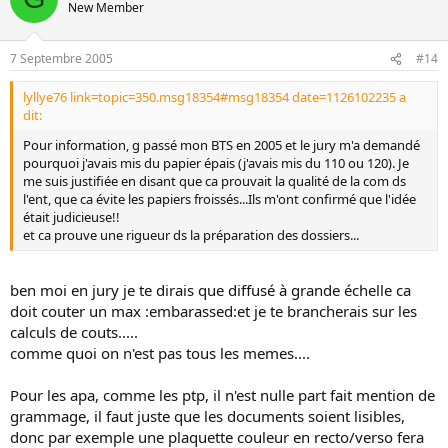
New Member
7 Septembre 2005
#14
lyllye76 link=topic=350.msg18354#msg18354 date=1126102235 a
dit:
Pour information, g passé mon BTS en 2005 et le jury m'a demandé
pourquoi j'avais mis du papier épais (j'avais mis du 110 ou 120). Je
me suis justifiée en disant que ca prouvait la qualité de la com ds
l'ent, que ca évite les papiers froissés...Ils m'ont confirmé que l'idée
était judicieuse!!
et ca prouve une rigueur ds la préparation des dossiers...
ben moi en jury je te dirais que diffusé à grande échelle ca
doit couter un max :embarassed:et je te brancherais sur les
calculs de couts.....
comme quoi on n'est pas tous les memes....
Pour les apa, comme les ptp, il n'est nulle part fait mention de
grammage, il faut juste que les documents soient lisibles,
donc par exemple une plaquette couleur en recto/verso fera