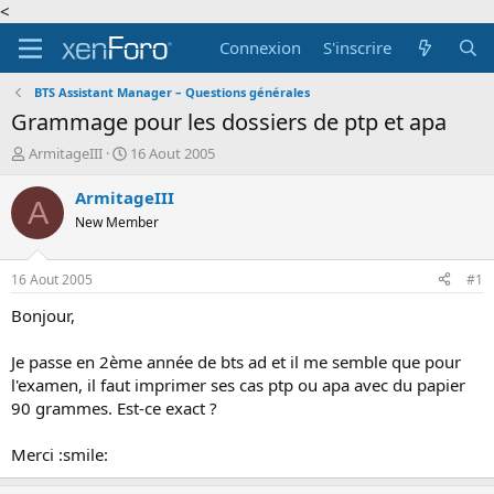
<
Connexion
S'inscrire
BTS Assistant Manager – Questions générales
Grammage pour les dossiers de ptp et apa
A
D
ArmitageIII
16 Aout 2005
u
a
t
t
ArmitageIII
A
e
e
New Member
u
d
r
e
d
d
16 Aout 2005
#1
e
é
l
b
Bonjour,
a
u
d
t
Je passe en 2ème année de bts ad et il me semble que pour
i
l'examen, il faut imprimer ses cas ptp ou apa avec du papier
s
90 grammes. Est-ce exact ?
c
u
s
Merci :smile:
s
i