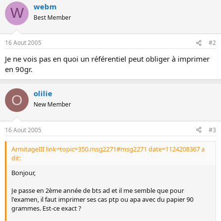
webm
o
W
n
Best Member
16 Aout 2005
#2
Je ne vois pas en quoi un référentiel peut obliger à imprimer
en 90gr.
olilie
O
New Member
16 Aout 2005
#3
ArmitageIII link=topic=350.msg2271#msg2271 date=1124208367 a
dit:
Bonjour,
Je passe en 2ème année de bts ad et il me semble que pour
l'examen, il faut imprimer ses cas ptp ou apa avec du papier 90
grammes. Est-ce exact ?