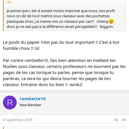
dit:
je pense que c est d autant moins importat que nous, nos profs
nous on dit de tout mettre sous classeur avec des pochettes
plastiques (moi, j ai meme mis un classeur par cas!!! :chessy
donc je ne sais pas si la différence serait perceptible!!! :biggrin:
Le poids du papier n'est pas du tout important !! C'est à ton
humble choix !! lol
Par contre rambette10, fais bien attention en mettant tes
feuilles sous classeur, certains professeurs ne tournent pas les
pages de tes cas lorsque tu parles, pense que lorsque tu
parleras, ca sera toi qui devra tourner les pages de ton
classeur. Entraine donc toi bien !! :wink2:
rambette10
R
New Member
6 Septembre 2005
#9