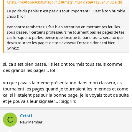
CristL link=topic=350.msg17124#msg17124 date=1125943432 a dit:
Le poids du papier n'est pas du tout important !! C'est à ton humble
choix !! lol
Par contre rambette10, fais bien attention en mettant tes feuilles
sous classeur, certains professeurs ne tournent pas les pages de tes
cas lorsque tu parles, pense que lorsque tu parleras, ca sera toi qui
devra tourner les pages de ton classeur. Entraine donc toi bien !!
:wink2:
si, ca s est bien passé, ils les ont tournés tous seuls comme
des grands les pages... lol
vu que j avais la meme présentation dans mon classeur, ils
tournaient les pages quand je tournaient les miennes et come
ca, si il etaient pas sur la bonne page, je le voyais tout de suite
et je pouvais leur signaler... :biggrin:
CristL
C
New Member