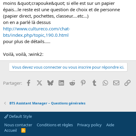
moins &quot;crapouke&quot; si elle est sur un papier
épais...le reste est une question de choix et de personne
(papier direct, pochettes, classeur....etc...)
on en a parlé là dessus
http://www.cultureco.com/chat-
bts/index.php/topic,190.0.html
pour plus de détails.....
Voilà, voilà, :wink2:
Vous devez vous connecter ou vous inscrire pour répondre ici.
Facebook
X
Bluesky
LinkedIn
Reddit
Pinterest
Tumblr
WhatsApp
Email
Li
Partager:
BTS Assistant Manager – Questions générales
Default Style
Nous contacter
Conditions et règles
Privacy policy
Aide
Accueil
R
S