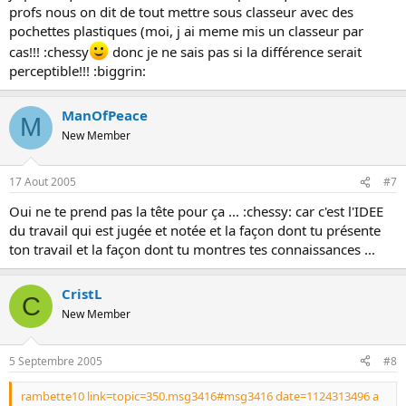
profs nous on dit de tout mettre sous classeur avec des
pochettes plastiques (moi, j ai meme mis un classeur par
cas!!! :chessy
donc je ne sais pas si la différence serait
perceptible!!! :biggrin:
ManOfPeace
M
New Member
17 Aout 2005
#7
Oui ne te prend pas la tête pour ça ... :chessy: car c'est l'IDEE
du travail qui est jugée et notée et la façon dont tu présente
ton travail et la façon dont tu montres tes connaissances ...
CristL
C
New Member
5 Septembre 2005
#8
rambette10 link=topic=350.msg3416#msg3416 date=1124313496 a