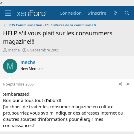
<
Connexion
S'inscrire
BTS Communication - E1. Cultures de la communicati
HELP s'il vous plait sur les consummers
magazine!!!
A
D
macha
6 Septembre 2005
u
a
t
t
macha
M
e
e
New Member
u
d
r
e
d
d
6 Septembre 2005
#1
e
é
l
b
:embarassed:
a
u
Bonjour à tous tout d'abord!
d
t
J'ai choisi de traiter les consumer magazine en culture
i
pro,pourriez vous svp m'indiquer des adresses internet ou
s
d'autres sources d'informations pour élargir mes
c
connaissances?
u
s