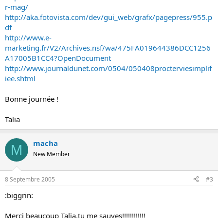
r-mag/
http://aka.fotovista.com/dev/gui_web/grafx/pagepress/955.p
df
http://www.e-
marketing.fr/V2/Archives.nsf/wa/475FA019644386DCC1256
A17005B1CC4?OpenDocument
http://www.journaldunet.com/0504/050408procterviesimplif
iee.shtml
Bonne journée !
Talia
macha
M
New Member
8 Septembre 2005
#3
:biggrin:
Merci beaucoup Talia,tu me sauves!!!!!!!!!!!!