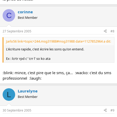
corinne
C
Best Member
27 Septembre 2005
#8
Jarlo56 link=topic=244.msg31988#msg31988 date=1127852964 a dit:
L'écriture rapide, c'est écrire les sons qu'on entend.
Ex : lcrtr rpd c' 'crr l' so ko ata
:blink: mince, c'est pire que le sms, ça... :wacko: c'est du sms
professionnel :laugh:
Laurelyne
L
Best Member
30 Septembre 2005
#9