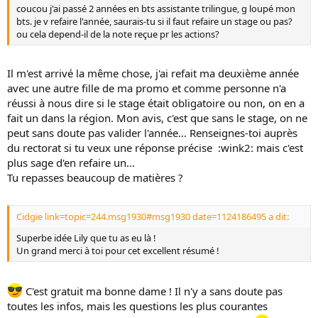
coucou j'ai passé 2 années en bts assistante trilingue, g loupé mon
bts. je v refaire l'année, saurais-tu si il faut refaire un stage ou pas?
ou cela depend-il de la note reçue pr les actions?
Il m'est arrivé la même chose, j'ai refait ma deuxième année
avec une autre fille de ma promo et comme personne n'a
réussi à nous dire si le stage était obligatoire ou non, on en a
fait un dans la région. Mon avis, c'est que sans le stage, on ne
peut sans doute pas valider l'année... Renseignes-toi auprès
du rectorat si tu veux une réponse précise :wink2: mais c'est
plus sage d'en refaire un...
Tu repasses beaucoup de matières ?
Cidgie link=topic=244.msg1930#msg1930 date=1124186495 a dit:
Superbe idée Lily que tu as eu là !
Un grand merci à toi pour cet excellent résumé !
C'est gratuit ma bonne dame ! Il n'y a sans doute pas
toutes les infos, mais les questions les plus courantes