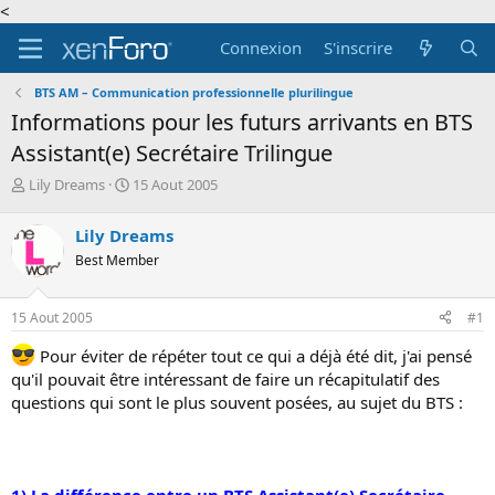
<
Connexion
S'inscrire
BTS AM – Communication professionnelle plurilingue
Informations pour les futurs arrivants en BTS
Assistant(e) Secrétaire Trilingue
A
D
Lily Dreams
15 Aout 2005
u
a
t
t
Lily Dreams
e
e
Best Member
u
d
r
e
d
d
15 Aout 2005
#1
e
é
l
b
Pour éviter de répéter tout ce qui a déjà été dit, j'ai pensé
a
u
qu'il pouvait être intéressant de faire un récapitulatif des
d
t
questions qui sont le plus souvent posées, au sujet du BTS :
i
s
c
u
s
1) La différence entre un BTS Assistant(e) Secrétaire