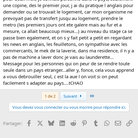
une copine, des le premier jour, j ai du pratique l anglais pour
demander ou se trouvait le logement, car mon organisme ne
prevoyait pas de transfert jusqu au logement, prendre le
metro (les premiers jours ont ete galere mais au fur et a
mesure, ca allait beaucoup mieux...) au niveau du stage ca se
passe bien egalement, et on s y fait petit a petit en regardant
les news en anglais, les feuilletons, on sympathise avec les
commercants, le mek de la laverie, dans ma residence, il n y a
pas de machine a laver donc je vais au launderette...
Message pour les personnes qui on peur de se rendre toute
seule dans un pays etranger...aller y, fonce, cela vous apprend
a vous debrouiller seul, c est la aue l on voit si on peut
facilement s adapter au pays....tCHAO
Dernier
1 de 2
Suivant
Vous devez vous connecter ou vous inscrire pour répondre ici.
Facebook
X
Bluesky
LinkedIn
Reddit
Pinterest
Tumblr
WhatsApp
Email
Li
Partager: