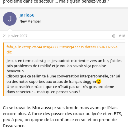
probleme dans ce secteur ... mais qu'en pensez-vous ?
Jarlo56
J
New Member
21 Janvier 2007
#18
fafa_a link=topic=244.msg477735#msg477735 date=1169400766 a
dit:
Je suis en terminale stg, et je voudrais m'orienter vers un bts, j'ai des
ptis problemes de timidité et je voulais savoir si ça penalise
beaucoup.
(disons que ça se limite à une conversation interpersonnelle, car j'ai
eu des notes superbes aux oraux de français :biggrin
Une conseillère m'a dit que ce n'était pas un très gros probleme
dans ce secteur ... mais qu'en pensez-vous ?
Ca se travaille. Moi aussi je suis timide mais avant je l'étais
encore plus. A force des passer des oraux au lycée et en BTS,
peu à peu, on gagne de la confiance en soi et on prend de
l'assurance.