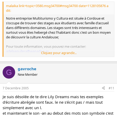
malaika link=topic=3580.msg34700#msg34700 date=1128105876 a
dit:
Notre entreprise Multiturismo y Cultura est située à Cordoue et
s'occupe de trouver des stages aux étudiants avec famille d'accueil
dans différents domaines. Les stages sont trés interessants et
surtout vous êtes hebergé chez l'habitant donc c'est un bon moyen
de découvrir la culture Andalouse;
Pour toute information, vous pouvez me contacter:
adelaaguilera@wanadoo.es
Cliquez pour agrandir...
multiturismo@wanadoo.es
gavroche
G
New Member
7 Decembre 2005
#11
Je suis désolée de te dire Lily Dreams mais tes exemples
d'écriture abrégée sont faux. le ne s'écrit pas / mais tout
simplement avec un l.
et maintenant le son -an au debut des mots son symbole c'est