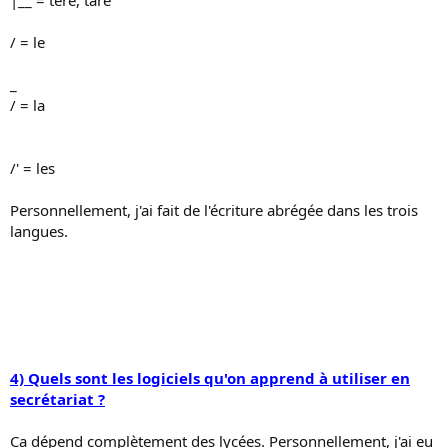
/ = le
_
/ = la
/' = les
Personnellement, j'ai fait de l'écriture abrégée dans les trois
langues.
4) Quels sont les logiciels qu'on apprend à utiliser en
secrétariat ?
Ca dépend complètement des lycées. Personnellement, j'ai eu