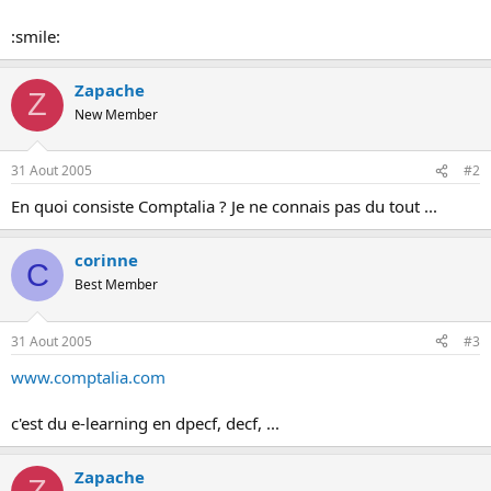
o
:smile:
n
Zapache
Z
New Member
31 Aout 2005
#2
En quoi consiste Comptalia ? Je ne connais pas du tout ...
corinne
C
Best Member
31 Aout 2005
#3
www.comptalia.com
c'est du e-learning en dpecf, decf, ...
Zapache