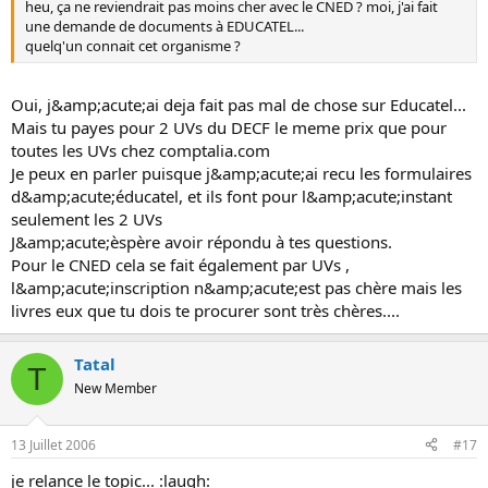
heu, ça ne reviendrait pas moins cher avec le CNED ? moi, j'ai fait
une demande de documents à EDUCATEL...
quelq'un connait cet organisme ?
Oui, j&amp;acute;ai deja fait pas mal de chose sur Educatel...
Mais tu payes pour 2 UVs du DECF le meme prix que pour
toutes les UVs chez comptalia.com
Je peux en parler puisque j&amp;acute;ai recu les formulaires
d&amp;acute;éducatel, et ils font pour l&amp;acute;instant
seulement les 2 UVs
J&amp;acute;èspère avoir répondu à tes questions.
Pour le CNED cela se fait également par UVs ,
l&amp;acute;inscription n&amp;acute;est pas chère mais les
livres eux que tu dois te procurer sont très chères....
Tatal
T
New Member
13 Juillet 2006
#17
je relance le topic... :laugh: