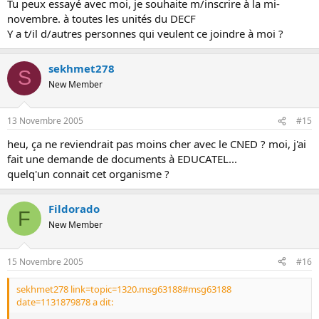
Tu peux essayé avec moi, je souhaite m/inscrire à la mi-
novembre. à toutes les unités du DECF
Y a t/il d/autres personnes qui veulent ce joindre à moi ?
sekhmet278
S
New Member
13 Novembre 2005
#15
heu, ça ne reviendrait pas moins cher avec le CNED ? moi, j'ai
fait une demande de documents à EDUCATEL...
quelq'un connait cet organisme ?
Fildorado
F
New Member
15 Novembre 2005
#16
sekhmet278 link=topic=1320.msg63188#msg63188
date=1131879878 a dit: