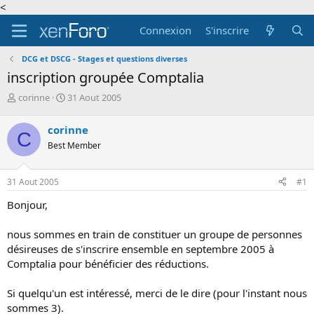
<
Connexion
S'inscrire
DCG et DSCG - Stages et questions diverses
inscription groupée Comptalia
A
D
corinne
31 Aout 2005
u
a
t
t
corinne
C
e
e
Best Member
u
d
r
e
d
d
31 Aout 2005
#1
e
é
l
b
Bonjour,
a
u
d
t
nous sommes en train de constituer un groupe de personnes
i
désireuses de s'inscrire ensemble en septembre 2005 à
s
c
Comptalia pour bénéficier des réductions.
u
s
Si quelqu'un est intéressé, merci de le dire (pour l'instant nous
s
sommes 3).
i