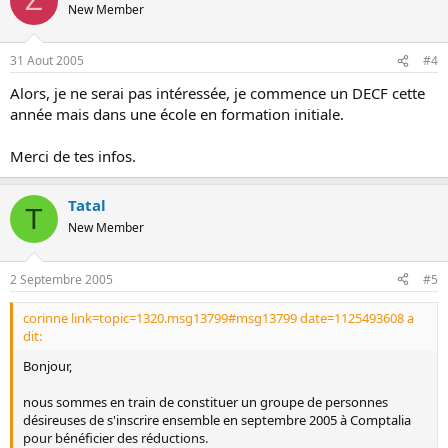
Z
New Member
31 Aout 2005
#4
Alors, je ne serai pas intéressée, je commence un DECF cette
année mais dans une école en formation initiale.
Merci de tes infos.
Tatal
T
New Member
2 Septembre 2005
#5
corinne link=topic=1320.msg13799#msg13799 date=1125493608 a
dit:
Bonjour,
nous sommes en train de constituer un groupe de personnes
désireuses de s'inscrire ensemble en septembre 2005 à Comptalia
pour bénéficier des réductions.