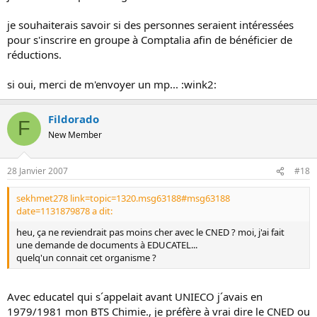
je souhaiterais savoir si des personnes seraient intéressées
pour s'inscrire en groupe à Comptalia afin de bénéficier de
réductions.
si oui, merci de m'envoyer un mp... :wink2:
Fildorado
F
New Member
28 Janvier 2007
#18
sekhmet278 link=topic=1320.msg63188#msg63188
date=1131879878 a dit:
heu, ça ne reviendrait pas moins cher avec le CNED ? moi, j'ai fait
une demande de documents à EDUCATEL...
quelq'un connait cet organisme ?
Avec educatel qui s´appelait avant UNIECO j´avais en
1979/1981 mon BTS Chimie., je préfère à vrai dire le CNED ou