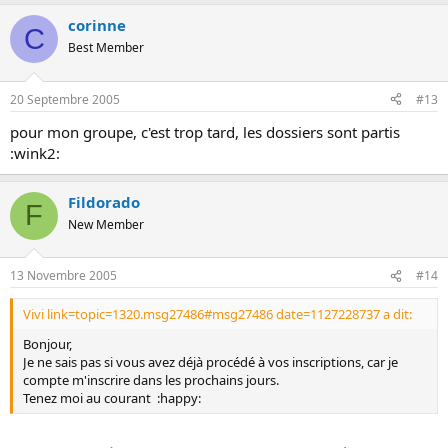
corinne
C
Best Member
20 Septembre 2005
#13
pour mon groupe, c'est trop tard, les dossiers sont partis
:wink2:
Fildorado
F
New Member
13 Novembre 2005
#14
Vivi link=topic=1320.msg27486#msg27486 date=1127228737 a dit:
Bonjour,
Je ne sais pas si vous avez déjà procédé à vos inscriptions, car je
compte m'inscrire dans les prochains jours.
Tenez moi au courant :happy: