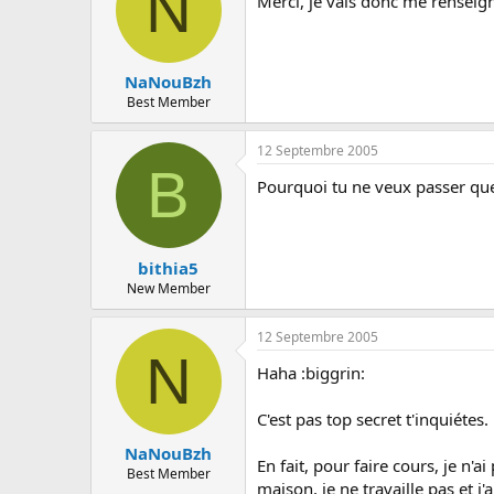
N
Merci, je vais donc me renseign
NaNouBzh
Best Member
12 Septembre 2005
B
Pourquoi tu ne veux passer que 
bithia5
New Member
12 Septembre 2005
N
Haha :biggrin:
C'est pas top secret t'inquiétes.
NaNouBzh
En fait, pour faire cours, je n'
Best Member
maison, je ne travaille pas et j'