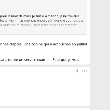
pour le mois de mars. Je suis à la maison, je ne travaille
s dès janvier (mais c'est pas encore sûr) donc je pourrais pas
 à cause du mi temps). Donc je ne peux pas présenter
isée l'année d'après et penser cette épreuve avec celle
'année d'apres! Une copine qui a accouchée en juilllet
 a sans doute un service examen! Faut que je vois
#11