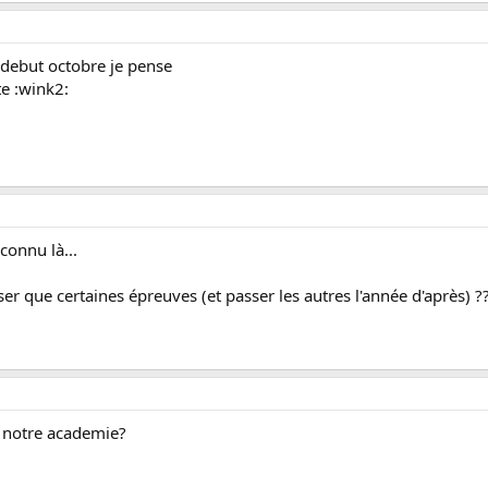
s debut octobre je pense
te :wink2:
nconnu là...
ser que certaines épreuves (et passer les autres l'année d'après) ?
de notre academie?