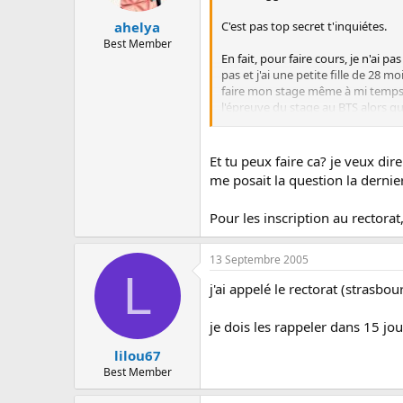
C'est pas top secret t'inquiétes.
ahelya
Best Member
En fait, pour faire cours, je n'ai p
pas et j'ai une petite fille de 28 m
faire mon stage même à mi temps c
l'épreuve du stage au BTS alors que 
Tout simplement ! Donc je souhaite
que j'aurais ratées à l'examen 2007
Et tu peux faire ca? je veux dir
me posait la question la dernier
Pour les inscription au rectorat
13 Septembre 2005
L
j'ai appelé le rectorat (strasbou
je dois les rappeler dans 15 jou
lilou67
Best Member