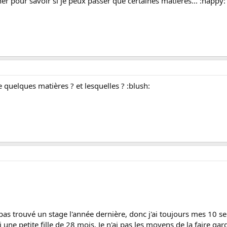
er pour savoir si je peux passer que certaines matières... :happy:
quelques matières ? et lesquelles ? :blush:
ai pas trouvé un stage l'année dernière, donc j'ai toujours mes 10 s
ai une petite fille de 28 mois. Je n'ai pas les moyens de la faire ga