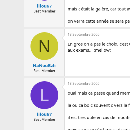
lilou67
mais c'était la galère, car tout 
Best Member
on verra cette année se sera pe
13 Septembre 2005
N
En gros on a pas le choix, c'est 
aux exams... :mellow:
NaNouBzh
Best Member
13 Septembre 2005
L
ouai mais ca passe quand me
la ou ca bolc souvent c vers la
lilou67
il est tres utile en cas de modifi
Best Member
mais ça va se n'est pas si dram