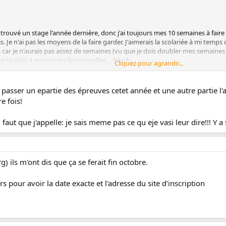
as trouvé un stage l'année dernière, donc j'ai toujours mes 10 semaines à faire 
ois. Je n'ai pas les moyens de la faire garder. J'aimerais la scolariée à mi temp
ar je n'aurais pas assez de semaines (vu que je dois doubler mes semaines
j'ai déjà 4 actions professionnelles... :blush:
Cliquez pour agrandir...
 passer une partie des épreuves, faire mes stages quand ma fille sera scolar
.
e passer un epartie des épreuves cetet année et une autre partie l
e fois!
, faut que j'appelle: je sais meme pas ce qu eje vasi leur dire!!! Y
rg) ils m'ont dis que ça se ferait fin octobre.
rs pour avoir la date exacte et l'adresse du site d'inscription