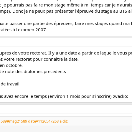
nc je pourrais pas faire mon stage même à mi temps car je n'aurai
s). Donc je ne peux pas présenter l'épreuve du stage au BTS alors
ite passer une partie des épreuves, faire mes stages quand ma fil
 ratées à l'examen 2007.
aupres de votre rectorat. Il y a une date a partir de laquelle vous 
votre rectorat pour connaitre la date.
 en octobre.
 de note des diplomes precedents
 de travail
s avez encore le temps (environ 1 mois pour s'inscrire) :wacko:
589#msg21589 date=1126547268 a dit: