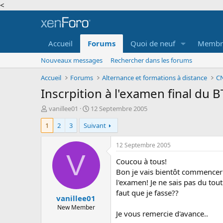
<
Accueil
Forums
Quoi de neuf
Membr
Nouveaux messages
Rechercher dans les forums
Accueil
Forums
Alternance et formations à distance
CN
Inscrpition à l'examen final du B
A
D
vanillee01
12 Septembre 2005
u
a
1
2
3
Suivant
t
t
e
e
u
d
12 Septembre 2005
r
e
V
Coucou à tous!
d
d
e
é
Bon je vais bientôt commencer
l
b
l'examen! Je ne sais pas du tout
a
u
faut que je fasse??
vanillee01
d
t
i
New Member
Je vous remercie d'avance..
s