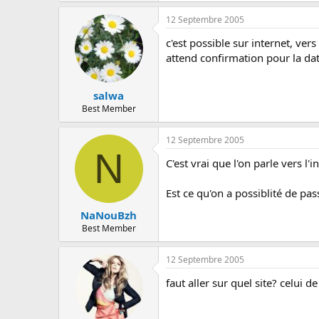
c
u
12 Septembre 2005
s
s
c'est possible sur internet, ver
i
attend confirmation pour la da
o
n
salwa
Best Member
12 Septembre 2005
N
C'est vrai que l'on parle vers l'i
Est ce qu'on a possiblité de pas
NaNouBzh
Best Member
12 Septembre 2005
faut aller sur quel site? celui 