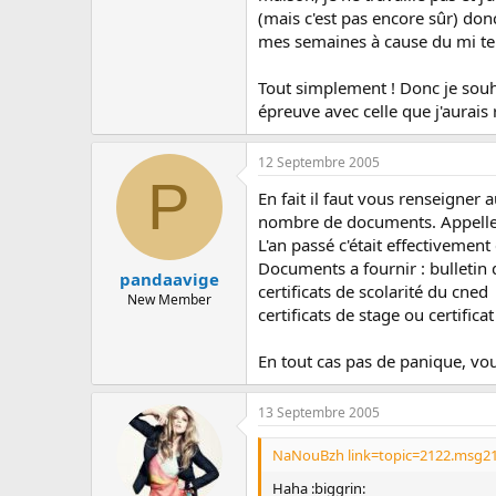
(mais c'est pas encore sûr) do
mes semaines à cause du mi temp
Tout simplement ! Donc je souha
épreuve avec celle que j'aurais
12 Septembre 2005
P
En fait il faut vous renseigner 
nombre de documents. Appellez 
L'an passé c'était effectivement
Documents a fournir : bulletin
pandaavige
certificats de scolarité du cned
New Member
certificats de stage ou certificat
En tout cas pas de panique, vou
13 Septembre 2005
NaNouBzh link=topic=2122.msg21
Haha :biggrin: