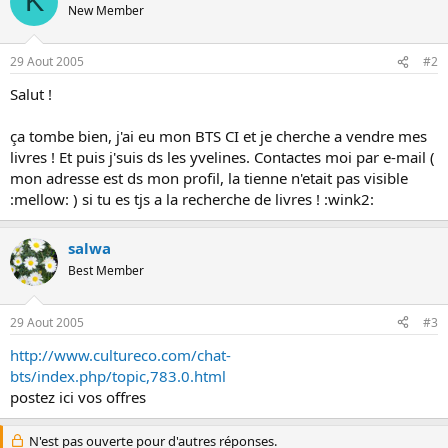
K
New Member
o
n
29 Aout 2005
#2
Salut !
ça tombe bien, j'ai eu mon BTS CI et je cherche a vendre mes
livres ! Et puis j'suis ds les yvelines. Contactes moi par e-mail (
mon adresse est ds mon profil, la tienne n'etait pas visible
:mellow: ) si tu es tjs a la recherche de livres ! :wink2:
salwa
Best Member
29 Aout 2005
#3
http://www.cultureco.com/chat-
bts/index.php/topic,783.0.html
postez ici vos offres
N'est pas ouverte pour d'autres réponses.