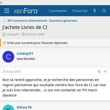
<
Connexion
S'inscrire
BTS Commerce International - Questions générales
J'achete Livres de CI
A
D
cinday91
25 Aout 2005
u
a
t
N'est pas ouverte pour d'autres réponses.
t
e
e
u
d
cinday91
C
r
e
New Member
d
d
e
é
l
b
25 Aout 2005
#1
a
u
d
t
Bon la rentré approche, et je recherche des personnes en
i
region parisienne qui souhaite vendre leur livre de CI car moi
s
je suis tres interressée... si oui me contacter en PV merci
c
davance
u
s
s
kibou78
i