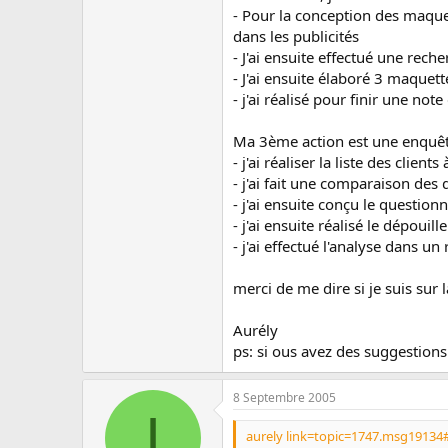
- Pour la conception des maquet
dans les publicités
- J'ai ensuite effectué une rech
- J'ai ensuite élaboré 3 maquett
- j'ai réalisé pour finir une n
Ma 3ème action est une enquête 
- j'ai réaliser la liste des client
- j'ai fait une comparaison des 
- j'ai ensuite conçu le question
- j'ai ensuite réalisé le dépouil
- j'ai effectué l'analyse dans un
merci de me dire si je suis sur 
Aurély
ps: si ous avez des suggestions
8 Septembre 2005
I
aurely link=topic=1747.msg19134