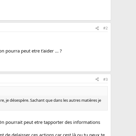
#2
 pourra peut etre t'aider ... ?
#3
re, je désespère. Sachant que dans les autres matières je
 On pourrait peut etre tapporter des informations
t de delaisser ces actions car cest là ou tu peux te