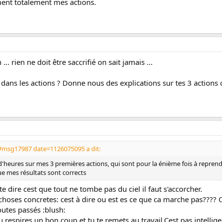
ment totalement mes actions.
.. rien ne doit être saccrifié on sait jamais ...
ans les actions ? Donne nous des explications sur tes 3 actions on
#msg17987 date=1126075095 a dit:
d'heures sur mes 3 premières actions, qui sont pour la énième fois à reprend
e mes résultats sont corrects
 dire cest que tout ne tombe pas du ciel il faut s'accorcher.
s choses concretes: cest à dire ou est es ce que ca marche pas????
toutes passés :blush:
respires un bon coup et tu te remets au travail.Cest pas intelligen