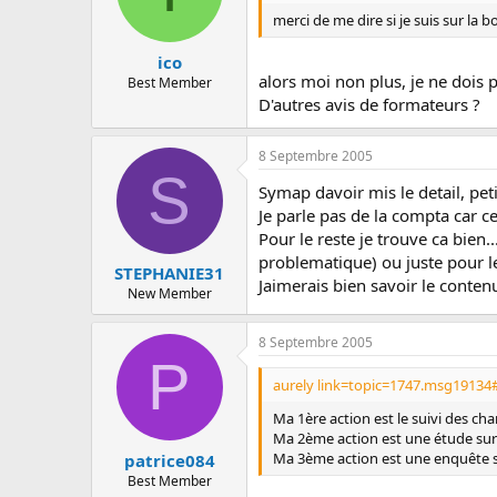
merci de me dire si je suis sur la 
ico
alors moi non plus, je ne dois p
Best Member
D'autres avis de formateurs ?
8 Septembre 2005
S
Symap davoir mis le detail, pe
Je parle pas de la compta car c
Pour le reste je trouve ca bien
problematique) ou juste pour le f
STEPHANIE31
Jaimerais bien savoir le contenu
New Member
8 Septembre 2005
P
aurely link=topic=1747.msg19134
Ma 1ère action est le suivi des cha
Ma 2ème action est une étude sur 
Ma 3ème action est une enquête sat
patrice084
Best Member