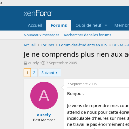
<
Accueil
Forums
Quoi de neuf
Membr
Nouveaux messages
Rechercher dans les forums
Accueil
Forums
Forum des étudiants en BTS
Je ne comprends plus rien aux act
A
D
aurely
7 Septembre 2005
u
a
1
2
Suivant
t
t
e
e
u
d
7 Septembre 2005
r
e
A
Bonjour,
d
d
e
é
l
b
Je viens de reprendre mes cour
a
u
attend de nous pour cette épr
aurely
d
t
incalculable d'heures sur mes 3
i
Best Member
ne travaille pas énormément et 
s