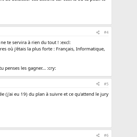
#4
e te servira à rien du tout ! :excl:
s où j'étais la plus forte : Français, Informatique,
u penses les gagner... :cry:
#5
e (j'ai eu 19) du plan à suivre et ce qu'attend le jury
#6