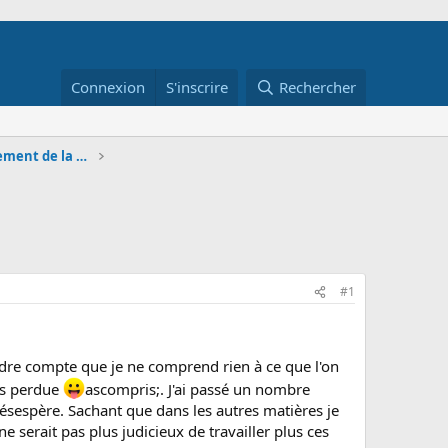
Connexion
S'inscrire
Rechercher
BTS AG - E6 Projet de développement de la PME
#1
ndre compte que je ne comprend rien à ce que l'on
is perdue
ascompris;. J'ai passé un nombre
désespère. Sachant que dans les autres matières je
 serait pas plus judicieux de travailler plus ces