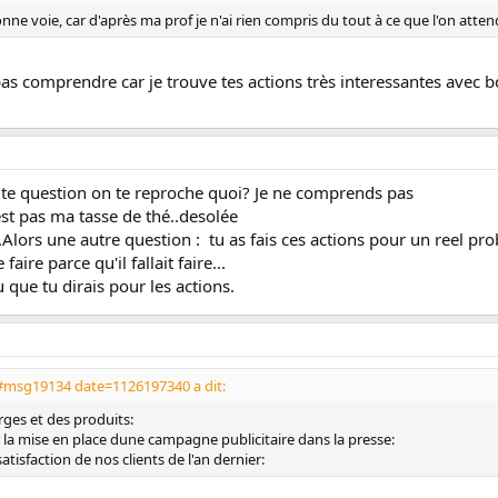
bonne voie, car d'après ma prof je n'ai rien compris du tout à ce que l'on atte
as comprendre car je trouve tes actions très interessantes avec bcs
tite question on te reproche quoi? Je ne comprends pas
est pas ma tasse de thé..desolée
...Alors une autre question : tu as fais ces actions pour un reel 
aire parce qu'il fallait faire...
 que tu dirais pour les actions.
#msg19134 date=1126197340 a dit:
rges et des produits:
la mise en place dune campagne publicitaire dans la presse:
isfaction de nos clients de l'an dernier: