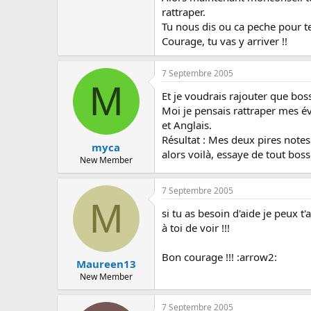
rattraper.
Tu nous dis ou ca peche pour t
Courage, tu vas y arriver !!
7 Septembre 2005
M
Et je voudrais rajouter que boss
Moi je pensais rattraper mes éve
et Anglais.
Résultat : Mes deux pires notes on
myca
alors voilà, essaye de tout bos
New Member
7 Septembre 2005
M
si tu as besoin d'aide je peux t'
à toi de voir !!!
Bon courage !!! :arrow2:
Maureen13
New Member
7 Septembre 2005