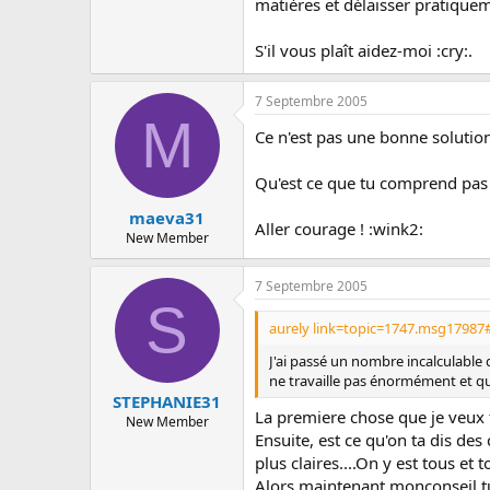
c
matières et délaisser pratique
u
s
S'il vous plaît aidez-moi :cry:.
s
i
o
7 Septembre 2005
M
n
Ce n'est pas une bonne solution .
Qu'est ce que tu comprend pas d
maeva31
Aller courage ! :wink2:
New Member
7 Septembre 2005
S
aurely link=topic=1747.msg17987
J'ai passé un nombre incalculable 
ne travaille pas énormément et qu
STEPHANIE31
La premiere chose que je veux te
New Member
Ensuite, est ce qu'on ta dis de
plus claires....On y est tous et 
Alors maintenant monconseil tu 