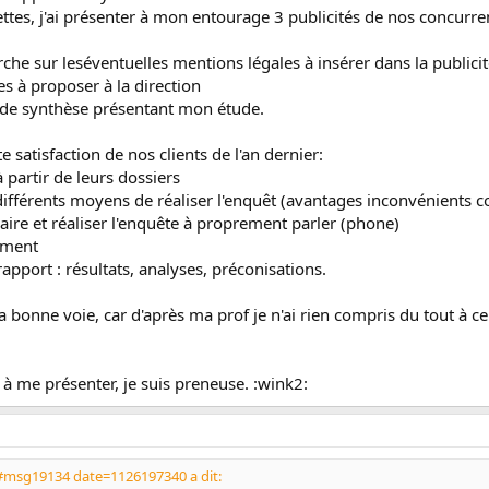
tes, j'ai présenter à mon entourage 3 publicités de nos concurrents
erche sur leséventuelles mentions légales à insérer dans la publici
es à proposer à la direction
ote de synthèse présentant mon étude.
satisfaction de nos clients de l'an dernier:
s à partir de leurs dossiers
différents moyens de réaliser l'enquêt (avantages inconvénients co
naire et réaliser l'enquête à proprement parler (phone)
lement
 rapport : résultats, analyses, préconisations.
la bonne voie, car d'après ma prof je n'ai rien compris du tout à ce
 à me présenter, je suis preneuse. :wink2:
#msg19134 date=1126197340 a dit: