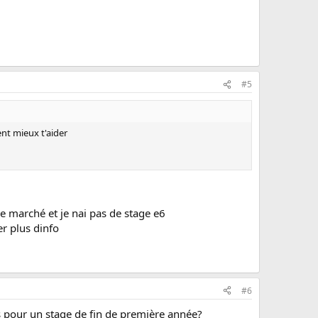
#5
nt mieux t'aider
de marché et je nai pas de stage e6
er plus dinfo
#6
s pour un stage de fin de première année?