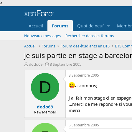
<
Accueil
Forums
Quoi de neuf
Membr
Nouveaux messages
Rechercher dans les forums
Accueil
Forums
Forum des étudiants en BTS
BTS Comm
je suis partie en stage a barcel
A
D
dodo69
3 Septembre 2005
u
a
t
t
3 Septembre 2005
e
e
D
u
d
ascompris;
r
e
d
d
j ai fait mon stage ci en espag
e
é
...merci de me repondre si vous
dodo69
l
b
merci
a
u
New Member
d
t
i
5 Septembre 2005
s