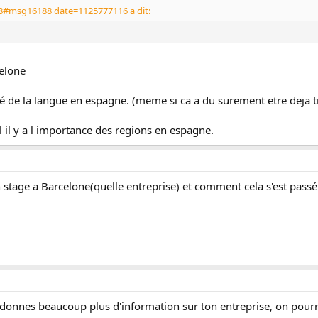
8#msg16188 date=1125777116 a dit:
celone
té de la langue en espagne. (meme si ca a du surement etre deja tr
il y a l importance des regions en espagne.
ton stage a Barcelone(quelle entreprise) et comment cela s'est pas
s donnes beaucoup plus d'information sur ton entreprise, on pour