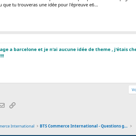
u que tu trouveras une idée pour l'épreuve e6...
tage a barcelone et je n'ai aucune idée de theme , j'étais che
!!
Vo
atsApp
Email
Lien
erce International
BTS Commerce International - Questions générales