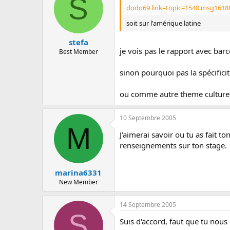
S
c
dodo69 link=topic=1540.msg1618
u
s
soit sur l'amérique latine
s
i
stefa
o
je vois pas le rapport avec bar
Best Member
n
sinon pourquoi pas la spécifici
ou comme autre theme culturel 
10 Septembre 2005
M
J'aimerai savoir ou tu as fait 
renseignements sur ton stage.
marina6331
New Member
14 Septembre 2005
S
Suis d'accord, faut que tu nou