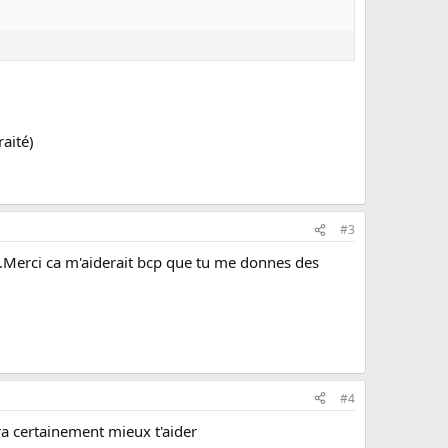
aité)
#3
sé.Merci ca m'aiderait bcp que tu me donnes des
#4
ra certainement mieux t'aider