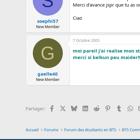
S
Merci d'avance jspr que tu as o
Ciao
soephi57
New Member
7 Octobre 2005
G
moi pareil j'ai realise mon s
merci si kelkun peu maider!!!
gaelle40
New Member
Facebook
X
Bluesky
LinkedIn
Reddit
Pinterest
Tumblr
Wh
Partager:
Accueil
Forums
Forum des étudiants en BTS
BTS Comm