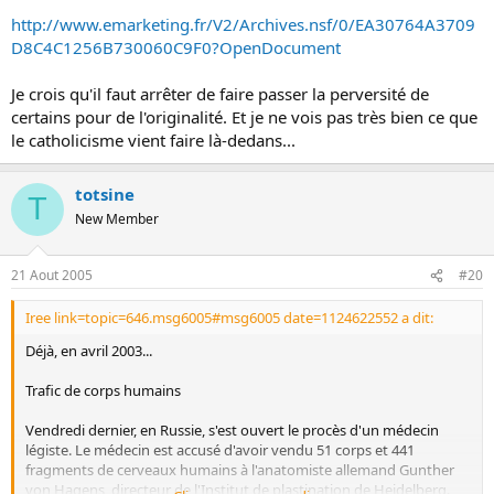
http://www.emarketing.fr/V2/Archives.nsf/0/EA30764A3709
D8C4C1256B730060C9F0?OpenDocument
Je crois qu'il faut arrêter de faire passer la perversité de
certains pour de l'originalité. Et je ne vois pas très bien ce que
le catholicisme vient faire là-dedans...
totsine
T
New Member
21 Aout 2005
#20
Iree link=topic=646.msg6005#msg6005 date=1124622552 a dit:
Déjà, en avril 2003...
Trafic de corps humains
Vendredi dernier, en Russie, s'est ouvert le procès d'un médecin
légiste. Le médecin est accusé d'avoir vendu 51 corps et 441
fragments de cerveaux humains à l'anatomiste allemand Gunther
von Hagens, directeur de l'Institut de plastination de Heidelberg.