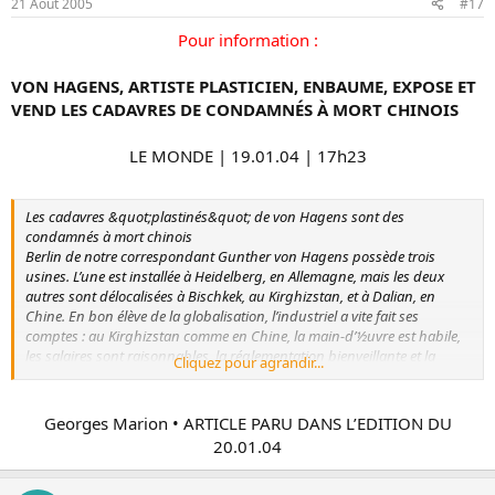
21 Aout 2005
#17
Pour information :
VON HAGENS, ARTISTE PLASTICIEN, ENBAUME, EXPOSE ET
VEND LES CADAVRES DE CONDAMNÉS À MORT CHINOIS
LE MONDE | 19.01.04 | 17h23​
Les cadavres &quot;plastinés&quot; de von Hagens sont des
condamnés à mort chinois
Berlin de notre correspondant Gunther von Hagens possède trois
usines. L’une est installée à Heidelberg, en Allemagne, mais les deux
autres sont délocalisées à Bischkek, au Kirghizstan, et à Dalian, en
Chine. En bon élève de la globalisation, l’industriel a vite fait ses
comptes : au Kirghizstan comme en Chine, la main-d’½uvre est habile,
les salaires sont raisonnables, la réglementation bienveillante et la
Cliquez pour agrandir...
matière première abondante. Cette dernière est cependant particulière :
il s’agit de cadavres d’humains. Médecin anatomiste se voulant artiste,
Gunther von Hagens a inventé un procédé de conservation des corps
Georges Marion • ARTICLE PARU DANS L’EDITION DU
qu’il a appelé &quot;plastination&quot;. Il s’agit d’une sorte de
20.01.04​
plastification des morts qui permet, ensuite, toutes les manipulations,
du découpage au coloriage, en passant par l’écorchement et la mise en