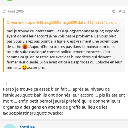
21 Aout 2005
#12
Olivier link=topic=646.msg5899#msg5899 date=1124580845 a dit:
moi je trouve ca interessant. Les &quot;personnes&quot; exposée
ayant donné leur accord je ne vois pas le probleme. Ca vous plait
pas vous y allez pas point a la ligne. C'est vraiment une polémique
de catho
. Aujourd'hui si tu n'es pas dans le mainstream tu es
tout de suite catalogué comme politiquement incorrect. C'est
comme ca qu'on se retrouve avec des humoristes qui doivent
fermer leur gueule. Si on avait dit ca a Desproges ou Coluche en leur
temps....
ascompris;
+1
Perso je trouve ça assez bien fait ... après au niveau de
l'ethique&quot; bah ils ont donnés leur accord ... pis ils etaient
mort ... enfin petit bemol j'aurai preferé qu'ils donnent leurs
organes a des gens en attente de greffe au lieu de les
&quot;plastiner&quot; :wacko:
totsine