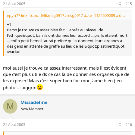
21 Aout 2005
#15
epyh77 link=topic=646.msg5917#msg5917 date=1124609289 a dit:
+1
Perso je trouve ça assez bien fait ... après au niveau de
l'ethique&quot; bah ils ont donnés leur accord ... pis ils etaient mort
... enfin petit bemol j'aurai preferé qu'ils donnent leurs organes a
des gens en attente de greffe au lieu de les &quot;plastiner&quot;
:wacko:
moi aussi je trouve ca assez interressant, mais il est évident
que c'est plus utile ds ce cas là de donner ses organes que de
les exposer! Mais c'est super bien fait moi j'aime bien ( en
photo... :biggrin
Missadeline
M
New Member
21 Aout 2005
#16