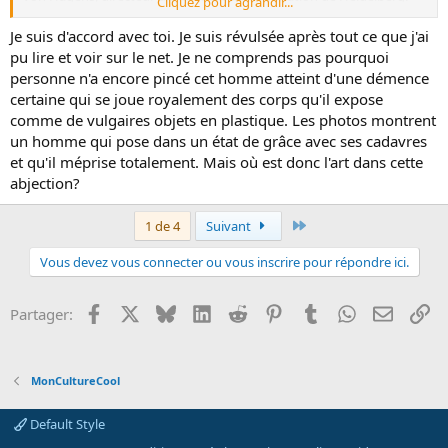
Cliquez pour agrandir...
Celui s'en servait pour réaliser des expositions avec des morceaux
de corps humain, mais également pour l'enseignement
Je suis d'accord avec toi. Je suis révulsée après tout ce que j'ai
pu lire et voir sur le net. Je ne comprends pas pourquoi
Pour sa défense, le professeur allemand dit avoir &quot;pris
personne n'a encore pincé cet homme atteint d'une démence
livraison des corps parce qu'ils étaient accompagnés de documents
certaine qui se joue royalement des corps qu'il expose
affirmant que leur expédition s'était faite dans le respect des lois
comme de vulgaires objets en plastique. Les photos montrent
russes&quot;.
un homme qui pose dans un état de grâce avec ses cadavres
Visiblement ce cher professeur ne doit pas avoir toutes ses
et qu'il méprise totalement. Mais où est donc l'art dans cette
neurones pour croire que les lois russes autorisaient le trafic de
abjection?
corps humains. Peut-être a-t-il commencé à travailler avec des
fragments de son propre cerveau, cela expliquerait l'affaire...
Dernier
1 de 4
Suivant
On dira qu'au XVème siècle les chirurgiens se fournissaient ainsi
Vous devez vous connecter ou vous inscrire pour répondre ici.
pour apprendre leur art mais faut pas confondre avec un fou
furieux comme von Hagens : Une réflexion sur l'Art s'impose !
Facebook
X
Bluesky
LinkedIn
Reddit
Pinterest
Tumblr
WhatsApp
Email
Li
Partager:
En 2002, le taré avait déjà exposé aux abattoirs d'Anderlecht : tout
un symbole !
http://www.emarketing.fr/V2/Archives.nsf/0/EA30764A3709D8C4C12
MonCultureCool
56B730060C9F0?OpenDocument
Default Style
Je crois qu'il faut arrêter de faire passer la perversité de certains
pour de l'originalité. Et je ne vois pas très bien ce que le catholicisme