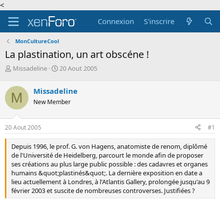
<
Connexion
S'inscrire
MonCultureCool
La plastination, un art obscéne !
A
D
Missadeline
20 Aout 2005
u
a
t
t
Missadeline
M
e
e
New Member
u
d
r
e
d
d
20 Aout 2005
#1
e
é
l
b
Depuis 1996, le prof. G. von Hagens, anatomiste de renom, diplômé
a
u
de l'Université de Heidelberg, parcourt le monde afin de proposer
d
t
ses créations au plus large public possible : des cadavres et organes
i
humains &quot;plastinés&quot;. La dernière exposition en date a
s
lieu actuellement à Londres, à l'Atlantis Gallery, prolongée jusqu'au 9
c
février 2003 et suscite de nombreuses controverses. Justifiées ?
u
s
s
i