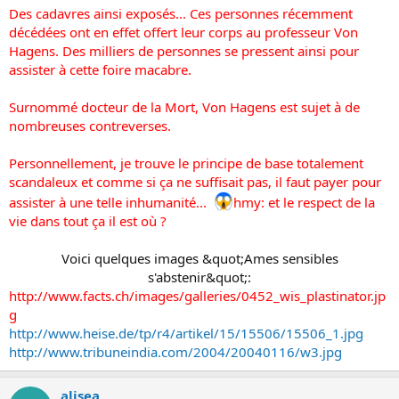
Des cadavres ainsi exposés... Ces personnes récemment
o
n
décédées ont en effet offert leur corps au professeur Von
Hagens. Des milliers de personnes se pressent ainsi pour
assister à cette foire macabre.
Surnommé docteur de la Mort, Von Hagens est sujet à de
nombreuses contreverses.
Personnellement, je trouve le principe de base totalement
scandaleux et comme si ça ne suffisait pas, il faut payer pour
assister à une telle inhumanité...
hmy: et le respect de la
vie dans tout ça il est où ?
Voici quelques images &quot;Ames sensibles
s'abstenir&quot;:​
http://www.facts.ch/images/galleries/0452_wis_plastinator.jp
g
http://www.heise.de/tp/r4/artikel/15/15506/15506_1.jpg
http://www.tribuneindia.com/2004/20040116/w3.jpg
alisea