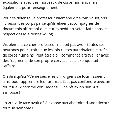
derniers sont fournis éventrés : leurs organes ont déjà été vendus. Pour
expositions avec des morceaux de corps humain, mais
les greffes. Des livraisons douteuses analogues avaient été révélées, en
également pour l'enseignement
2002, dans l’usine du Kirghizstan. Gunther von Hagens avait alors
expliqué que la faute en incombait à un collaborateur local, remercié
Pour sa défense, le professeur allemand dit avoir &quot;pris
depuis. Cette fois, l’&quot;artiste&quot; a assuré qu’il ferait
livraison des corps parce qu'ils étaient accompagnés de
prochainement une déclaration, après s’être renseigné en Chine.
documents affirmant que leur expédition s'était faite dans le
respect des lois russes&quot;.
Visiblement ce cher professeur ne doit pas avoir toutes ses
neurones pour croire que les lois russes autorisaient le trafic
de corps humains. Peut-être a-t-il commencé à travailler avec
des fragments de son propre cerveau, cela expliquerait
l'affaire...
On dira qu'au XVème siècle les chirurgiens se fournissaient
ainsi pour apprendre leur art mais faut pas confondre avec un
fou furieux comme von Hagens : Une réflexion sur l'Art
s'impose !
En 2002, le taré avait déjà exposé aux abattoirs d'Anderlecht :
tout un symbole !