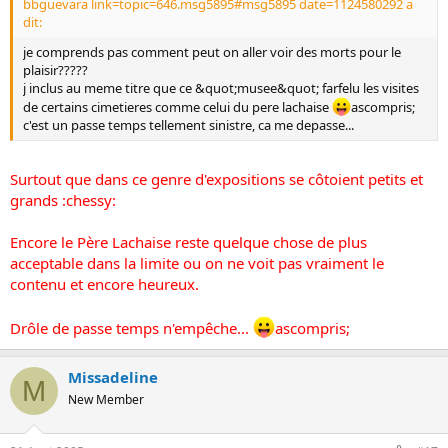
bbguevara link=topic=646.msg5895#msg5895 date=1124580292 a
dit:
je comprends pas comment peut on aller voir des morts pour le
plaisir?????
j inclus au meme titre que ce &quot;musee&quot; farfelu les visites
de certains cimetieres comme celui du pere lachaise
ascompris;
c'est un passe temps tellement sinistre, ca me depasse...
Surtout que dans ce genre d'expositions se côtoient petits et
grands :chessy:
Encore le Père Lachaise reste quelque chose de plus
acceptable dans la limite ou on ne voit pas vraiment le
contenu et encore heureux.
Drôle de passe temps n'empêche...
ascompris;
Missadeline
M
New Member