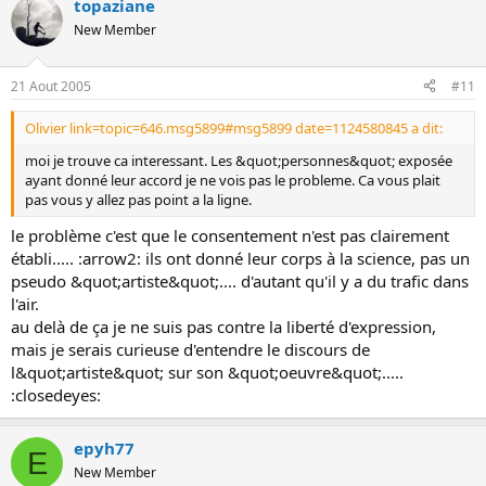
topaziane
New Member
21 Aout 2005
#11
Olivier link=topic=646.msg5899#msg5899 date=1124580845 a dit:
moi je trouve ca interessant. Les &quot;personnes&quot; exposée
ayant donné leur accord je ne vois pas le probleme. Ca vous plait
pas vous y allez pas point a la ligne.
le problème c'est que le consentement n'est pas clairement
établi..... :arrow2: ils ont donné leur corps à la science, pas un
pseudo &quot;artiste&quot;.... d'autant qu'il y a du trafic dans
l'air.
au delà de ça je ne suis pas contre la liberté d'expression,
mais je serais curieuse d'entendre le discours de
l&quot;artiste&quot; sur son &quot;oeuvre&quot;.....
:closedeyes:
epyh77
E
New Member