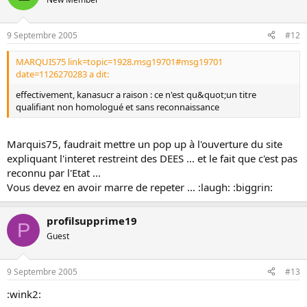
9 Septembre 2005
#12
MARQUIS75 link=topic=1928.msg19701#msg19701
date=1126270283 a dit:
effectivement, kanasucr a raison : ce n'est qu&quot;un titre
qualifiant non homologué et sans reconnaissance
Marquis75, faudrait mettre un pop up à l'ouverture du site
expliquant l'interet restreint des DEES ... et le fait que c'est pas
reconnu par l'Etat ...
Vous devez en avoir marre de repeter ... :laugh: :biggrin:
profilsupprime19
P
Guest
9 Septembre 2005
#13
:wink2: