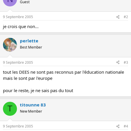
s
Guest
i
o
9 Septembre 2005
#2
n
je crois que non...
perlette
Best Member
9 Septembre 2005
#3
tout les DEES ne sont pas reconnus par l'éducation nationale
mais le sont par l'europe
pour le reste, je ne sais pas du tout
titounne 83
T
New Member
9 Septembre 2005
#4