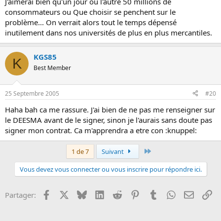
J'aimerai bien qu'un jour ou l'autre 50 millions de
consommateurs ou Que choisir se penchent sur le
problème... On verrait alors tout le temps dépensé
inutilement dans nos universités de plus en plus mercantiles.
KGS85
K
Best Member
25 Septembre 2005
#20
Haha bah ca me rassure. J'ai bien de ne pas me renseigner sur
le DEESMA avant de le signer, sinon je l'aurais sans doute pas
signer mon contrat. Ca m'apprendra a etre con :knuppel:
Dernier
1 de 7
Suivant
Vous devez vous connecter ou vous inscrire pour répondre ici.
Facebook
X
Bluesky
LinkedIn
Reddit
Pinterest
Tumblr
WhatsApp
Email
Li
Partager: