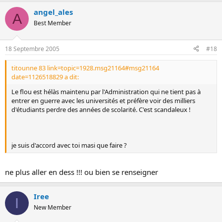
angel_ales
A
Best Member
18 Septembre 2005
#18
titounne 83 link=topic=1928.msg21164#msg21164
date=1126518829 a dit:
Le flou est hélàs maintenu par l'Administration qui ne tient pas à
entrer en guerre avec les universités et préfère voir des milliers
d'étudiants perdre des années de scolarité. C'est scandaleux !
je suis d'accord avec toi masi que faire ?
ne plus aller en dess !!! ou bien se renseigner
Iree
I
New Member