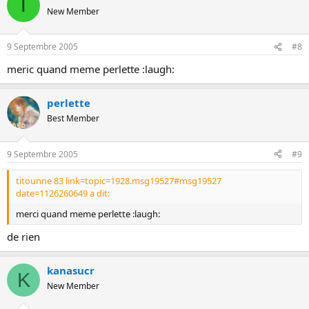
T
New Member
9 Septembre 2005
#8
meric quand meme perlette :laugh:
perlette
Best Member
9 Septembre 2005
#9
titounne 83 link=topic=1928.msg19527#msg19527
date=1126260649 a dit:
merci quand meme perlette :laugh:
de rien
kanasucr
K
New Member