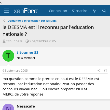
<
Connexion
S'inscrire
Demande d'information sur les DEES
le DEESMA est il reconnu par l'education
nationale ?
A
D
titounne 83
9 Septembre 2005
u
a
t
t
titounne 83
T
e
e
New Member
u
d
r
e
d
d
9 Septembre 2005
#1
e
é
l
b
ma question comme le precise en haut est le DEESMA est-il
a
u
reconnu par l'education nationale? Peut-on passer des
d
t
concours niveau bac+3 ou encore preparer l'IUFM.
i
MERCI de votre réponse
s
c
u
Nessscafe
s
N