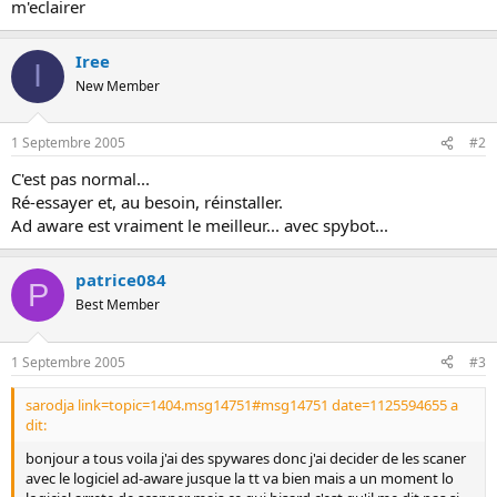
m'eclairer
o
n
Iree
I
New Member
1 Septembre 2005
#2
C'est pas normal...
Ré-essayer et, au besoin, réinstaller.
Ad aware est vraiment le meilleur... avec spybot...
patrice084
P
Best Member
1 Septembre 2005
#3
sarodja link=topic=1404.msg14751#msg14751 date=1125594655 a
dit:
bonjour a tous voila j'ai des spywares donc j'ai decider de les scaner
avec le logiciel ad-aware jusque la tt va bien mais a un moment lo