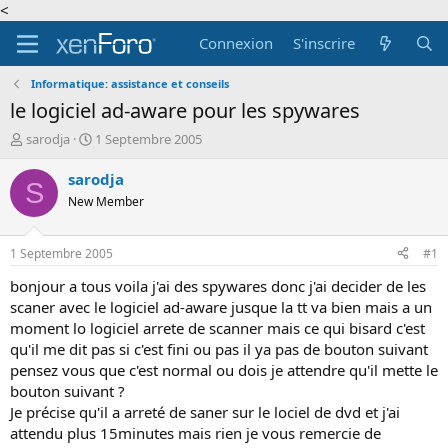
<
Connexion
S'inscrire
Informatique: assistance et conseils
le logiciel ad-aware pour les spywares
A
D
sarodja
1 Septembre 2005
u
a
t
t
sarodja
S
e
e
New Member
u
d
r
e
d
d
1 Septembre 2005
#1
e
é
l
b
bonjour a tous voila j'ai des spywares donc j'ai decider de les
a
u
scaner avec le logiciel ad-aware jusque la tt va bien mais a un
d
t
moment lo logiciel arrete de scanner mais ce qui bisard c'est
i
qu'il me dit pas si c'est fini ou pas il ya pas de bouton suivant
s
pensez vous que c'est normal ou dois je attendre qu'il mette le
c
bouton suivant ?
u
s
Je précise qu'il a arreté de saner sur le lociel de dvd et j'ai
s
attendu plus 15minutes mais rien je vous remercie de
i