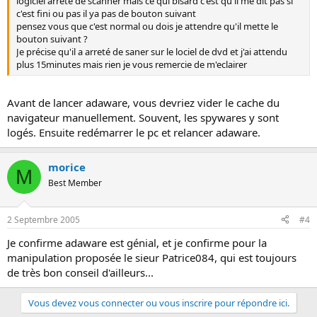
logiciel arrete de scanner mais ce qui bisard c'est qu'il me dit pas si
c'est fini ou pas il ya pas de bouton suivant
pensez vous que c'est normal ou dois je attendre qu'il mette le
bouton suivant ?
Je précise qu'il a arreté de saner sur le lociel de dvd et j'ai attendu
plus 15minutes mais rien je vous remercie de m'eclairer
Avant de lancer adaware, vous devriez vider le cache du
navigateur manuellement. Souvent, les spywares y sont
logés. Ensuite redémarrer le pc et relancer adaware.
morice
M
Best Member
2 Septembre 2005
#4
Je confirme adaware est génial, et je confirme pour la
manipulation proposée le sieur Patrice084, qui est toujours
de très bon conseil d'ailleurs...
Vous devez vous connecter ou vous inscrire pour répondre ici.