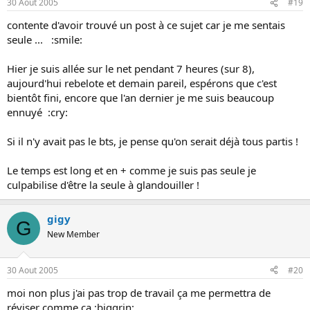
30 Aout 2005
#19
contente d'avoir trouvé un post à ce sujet car je me sentais
seule ... :smile:
Hier je suis allée sur le net pendant 7 heures (sur 8),
aujourd'hui rebelote et demain pareil, espérons que c'est
bientôt fini, encore que l'an dernier je me suis beaucoup
ennuyé :cry:
Si il n'y avait pas le bts, je pense qu'on serait déjà tous partis !
Le temps est long et en + comme je suis pas seule je
culpabilise d'être la seule à glandouiller !
gigy
G
New Member
30 Aout 2005
#20
moi non plus j'ai pas trop de travail ça me permettra de
réviser comme ça :biggrin: