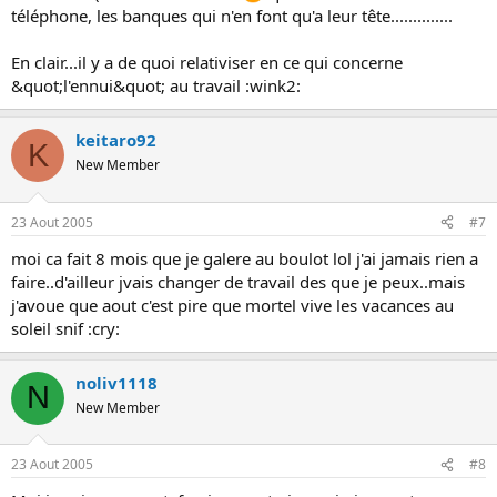
téléphone, les banques qui n'en font qu'a leur tête..............
En clair...il y a de quoi relativiser en ce qui concerne
&quot;l'ennui&quot; au travail :wink2:
keitaro92
K
New Member
23 Aout 2005
#7
moi ca fait 8 mois que je galere au boulot lol j'ai jamais rien a
faire..d'ailleur jvais changer de travail des que je peux..mais
j'avoue que aout c'est pire que mortel vive les vacances au
soleil snif :cry:
noliv1118
N
New Member
23 Aout 2005
#8