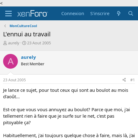
<
Connexion
S'inscrire
MonCultureCool
L'ennui au travail
A
D
aurely
23 Aout 2005
u
a
t
t
aurely
A
e
e
Best Member
u
d
r
e
d
d
23 Aout 2005
#1
e
é
l
b
Je lance ce sujet, pour tout ceux qui sont au boulot au mois
a
u
d'août...
d
t
i
Est-ce que vous vous annuyez au boulot? Parce que moi, j'ai
s
c
tellement rien à faire que je surfe sur le net, c'est pas
u
pitoyable ça?
s
s
Habituellement, j'ai toujours quelque chose à faire, mais là, j'ai
i