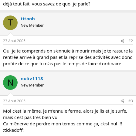
déjà tout fait, vous savez de quoi je parle?
o
n
titooh
T
New Member
23 Aout 2005
#2
Oui je te comprends on s'ennuie à mourir mais je te rassure la
rentrée arrive à grand pas et la reprise des activités avec donc
profite de ce que tu n'as pas le temps de faire d'ordinaire...
noliv1118
N
New Member
23 Aout 2005
#3
Moi c'est la même, je m'ennuie ferme, alors je lis et je surfe,
mais c'est pas très bien vu.
Ca m'énerve de perdre mon temps comme ça, c'est nul !!!
:tickedoff: