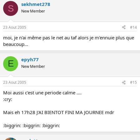
sekhmet278
S
New Member
23 Aout 2005
#14
moi, je n'ai même pas le net au taf alors je m'ennuie plus que
beaucoup...
epyh77
E
New Member
23 Aout 2005
#15
Moi aussi c'est une periode calme ....
:cry:
Mais eh 17h28 J'AI BIENTOT FINI MA JOURNEE mdr
:biggrin: :biggrin: :biggrin: