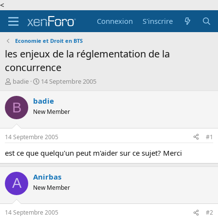
<
Connexion
S'inscrire
Economie et Droit en BTS
les enjeux de la réglementation de la
concurrence
A
D
badie
14 Septembre 2005
u
a
t
t
badie
B
e
e
New Member
u
d
r
e
d
d
14 Septembre 2005
#1
e
é
l
b
est ce que quelqu'un peut m'aider sur ce sujet? Merci
a
u
d
t
Anirbas
i
A
s
New Member
c
u
s
14 Septembre 2005
#2