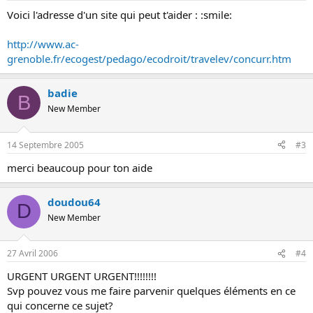
s
Voici l'adresse d'un site qui peut t'aider : :smile:
i
o
n
http://www.ac-
grenoble.fr/ecogest/pedago/ecodroit/travelev/concurr.htm
badie
B
New Member
14 Septembre 2005
#3
merci beaucoup pour ton aide
doudou64
D
New Member
27 Avril 2006
#4
URGENT URGENT URGENT!!!!!!!!
Svp pouvez vous me faire parvenir quelques éléments en ce
qui concerne ce sujet?