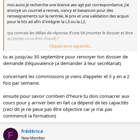
moi aussi je recherche une licence aes agt par correspondance, j'ai
envoyé un courriel a rennes, nancy et besancon pour des
renseignements sur la rentrée, le prix et une validation des acquis
pour le bts ad afin d'intégrer la L3 ou la L2.
qui connais les délais de réponse d'une VA (monter le dossier et être
acceptée ca va être chaud) ?
Cliquez pour agrandir...
et en travaillant à temps plein euh 80 % dois je programmer par jour
environ combien d'heures pour y arriver ?
tu as jusqu'au 30 septembre pour renvoyer ton dossier de
demande d'équivalence (a demander à leur secrétariat)
merci pour vos réponses
concernant les commissions je viens d'appeler et il y en a 2
fois par semaine.
ensuite pour savoir combien d'heure tu dois consacrer aux
cours pour y arriver ben en fait ca dépend de tes capacités
(ceci dit je ne peux pas être objective car je n'ai pas
commencé la formation)
frédérica
F
New Member