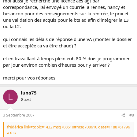
moi aussi je recherche une licence aes agt par
correspondance, j'ai envoyé un courriel a rennes, nancy et
besancon pour des renseignements sur la rentrée, le prix et
une validation des acquis pour le bts ad afin d'intégrer la L3
ou la L2.
qui connais les délais de réponse d'une VA (monter le dossier
et être acceptée ca va être chaud) ?
et en travaillant à temps plein euh 80 % dois je programmer
par jour environ combien d'heures pour y arriver ?
merci pour vos réponses
luna75
L
Guest
3 Septembre 2007
#8
frédérica link=topic=1432.msg708610#msg708610 date=1188761796
a dit: