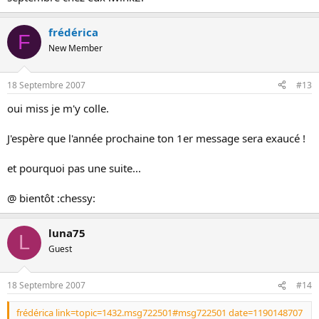
frédérica
F
New Member
18 Septembre 2007
#13
oui miss je m'y colle.
J'espère que l'année prochaine ton 1er message sera exaucé !
et pourquoi pas une suite...
@ bientôt :chessy:
luna75
L
Guest
18 Septembre 2007
#14
frédérica link=topic=1432.msg722501#msg722501 date=1190148707