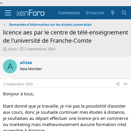
<
Connexion
S'inscrire
Demandes d'information sur les études universitair
licence aes par le centre de télé-enseignement
de l'université de Franche-Comte
A
D
alisse
2 Septembre 2005
u
a
t
t
alisse
A
e
e
New Member
u
d
r
e
d
d
2 Septembre 2005
#1
e
é
l
b
Bonjour à tous,
a
u
d
t
Etant donné que je travaille, je n'ai pas la possibilité d'assister
i
aux cours, donc je souhaite continuer mes études à distance,
s
c
je souhaitais au départ effectuer une licence pro en commerce
u
ou marketing mais malheureusement aucune formation n'est
s
accessible à distance.