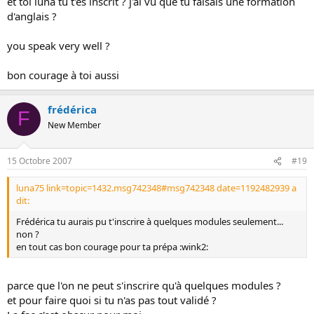
et toi luna tu t'es inscrit ? j'ai vu que tu faisais une formation
d'anglais ?
you speak very well ?
bon courage à toi aussi
frédérica
F
New Member
15 Octobre 2007
#19
luna75 link=topic=1432.msg742348#msg742348 date=1192482939 a
dit:
Frédérica tu aurais pu t'inscrire à quelques modules seulement...
non ?
en tout cas bon courage pour ta prépa :wink2:
parce que l'on ne peut s'inscrire qu'à quelques modules ?
et pour faire quoi si tu n'as pas tout validé ?