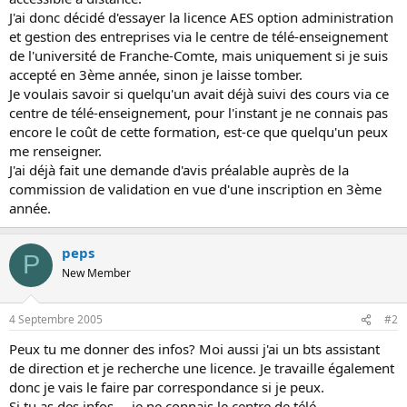
s
J'ai donc décidé d'essayer la licence AES option administration
i
et gestion des entreprises via le centre de télé-enseignement
o
de l'université de Franche-Comte, mais uniquement si je suis
n
accepté en 3ème année, sinon je laisse tomber.
Je voulais savoir si quelqu'un avait déjà suivi des cours via ce
centre de télé-enseignement, pour l'instant je ne connais pas
encore le coût de cette formation, est-ce que quelqu'un peux
me renseigner.
J'ai déjà fait une demande d'avis préalable auprès de la
commission de validation en vue d'une inscription en 3ème
année.
peps
P
New Member
4 Septembre 2005
#2
Peux tu me donner des infos? Moi aussi j'ai un bts assistant
de direction et je recherche une licence. Je travaille également
donc je vais le faire par correspondance si je peux.
Si tu as des infos ... je ne connais le centre de télé-