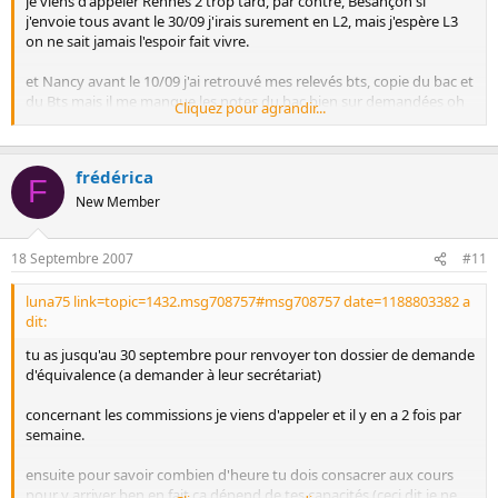
je viens d'appeler Rennes 2 trop tard, par contre, Besançon si
j'envoie tous avant le 30/09 j'irais surement en L2, mais j'espère L3
on ne sait jamais l'espoir fait vivre.
et Nancy avant le 10/09 j'ai retrouvé mes relevés bts, copie du bac et
du Bts mais il me manque les notes du bac bien sur demandées oh
Cliquez pour agrandir...
oh problème je ne voudrais quand même pas être refusée pour des
notes alors que je l'ai eu !
:blush:
frédérica
F
New Member
18 Septembre 2007
#11
luna75 link=topic=1432.msg708757#msg708757 date=1188803382 a
dit:
tu as jusqu'au 30 septembre pour renvoyer ton dossier de demande
d'équivalence (a demander à leur secrétariat)
concernant les commissions je viens d'appeler et il y en a 2 fois par
semaine.
ensuite pour savoir combien d'heure tu dois consacrer aux cours
pour y arriver ben en fait ca dépend de tes capacités (ceci dit je ne