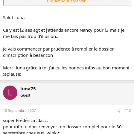
Cliquez pour agrandir...
peux pas être objective car je n'ai pas commencé la formation)
Salut Luna,
Ca y est l2 aes agt et j'attends encore Nancy pour l3 mais je
me fais pas trop d'illusion...
Je vais commencer par prudence à remplier le dossier
d'inscription à besancon
Merci luna grâce à toi j'ai eu les bonnes infos au bon moment
:aplause:
luna75
L
Guest
18 Septembre 2007
#12
super Frédérica :dacc:
pour info tu dois renvoyer ton dossier complet pour le 30
septembre chez eux :wink2: