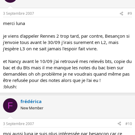
3 Septembre 2007
#9
merci luna
je viens d'appeler Rennes 2 trop tard, par contre, Besançon si
j'envoie tous avant le 30/09 j'irais surement en L2, mais
j'espère L3 on ne sait jamais l'espoir fait vivre.
et Nancy avant le 10/09 j'ai retrouvé mes relevés bts, copie du
bac et du Bts mais il me manque les notes du bac bien sur
demandées oh oh problème je ne voudrais quand même pas
être refusée pour des notes alors que je l'ai eu !
:blush:
frédérica
F
New Member
3 Septembre 2007
#10
moi aussi luna je suis plus intéressée par besancon car ce