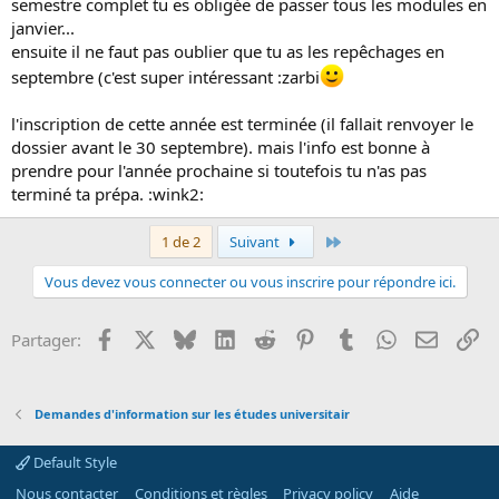
semestre complet tu es obligée de passer tous les modules en
janvier...
ensuite il ne faut pas oublier que tu as les repêchages en
septembre (c'est super intéressant :zarbi
l'inscription de cette année est terminée (il fallait renvoyer le
dossier avant le 30 septembre). mais l'info est bonne à
prendre pour l'année prochaine si toutefois tu n'as pas
terminé ta prépa. :wink2:
Dernier
1 de 2
Suivant
Vous devez vous connecter ou vous inscrire pour répondre ici.
Facebook
X
Bluesky
LinkedIn
Reddit
Pinterest
Tumblr
WhatsApp
Email
Li
Partager:
Demandes d'information sur les études universitair
Default Style
Nous contacter
Conditions et règles
Privacy policy
Aide