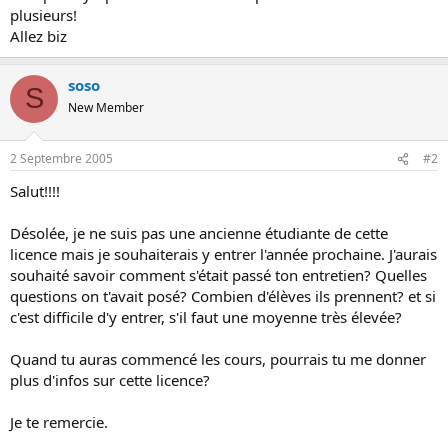
s
plusieurs!
i
Allez biz
o
n
soso
S
New Member
2 Septembre 2005
#2
Salut!!!!
Désolée, je ne suis pas une ancienne étudiante de cette
licence mais je souhaiterais y entrer l'année prochaine. J'aurais
souhaité savoir comment s'était passé ton entretien? Quelles
questions on t'avait posé? Combien d'élèves ils prennent? et si
c'est difficile d'y entrer, s'il faut une moyenne très élevée?
Quand tu auras commencé les cours, pourrais tu me donner
plus d'infos sur cette licence?
Je te remercie.