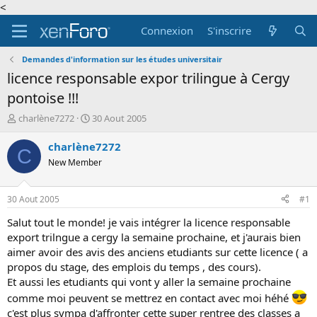
<
Connexion
S'inscrire
Demandes d'information sur les études universitair
licence responsable expor trilingue à Cergy
pontoise !!!
A
D
charlène7272
30 Aout 2005
u
a
t
t
charlène7272
C
e
e
New Member
u
d
r
e
d
d
30 Aout 2005
#1
e
é
l
b
Salut tout le monde! je vais intégrer la licence responsable
a
u
export trilngue a cergy la semaine prochaine, et j'aurais bien
d
t
aimer avoir des avis des anciens etudiants sur cette licence ( a
i
propos du stage, des emplois du temps , des cours).
s
Et aussi les etudiants qui vont y aller la semaine prochaine
c
u
comme moi peuvent se mettrez en contact avec moi héhé
s
c'est plus sympa d'affronter cette super rentree des classes a