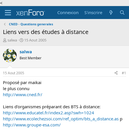
<
Connexion
S'inscrire
CNED - Questions generales
Liens vers des études à distance
A
D
salwa
15 Aout 2005
u
a
t
t
salwa
e
e
Best Member
u
d
r
e
d
d
15 Aout 2005
#1
e
é
l
b
Proposé par maikai
a
u
le plus connu
d
t
http://www.cned.fr/
i
s
Liens d'organismes préparant des BTS à distance:
c
http://www.educatel.fr/index2.asp?swh=1024
u
s
http://www.ecolechezsoi.com/ref_optim/bts_a_distance.as
p
s
http://www.groupe-esa.com/
i