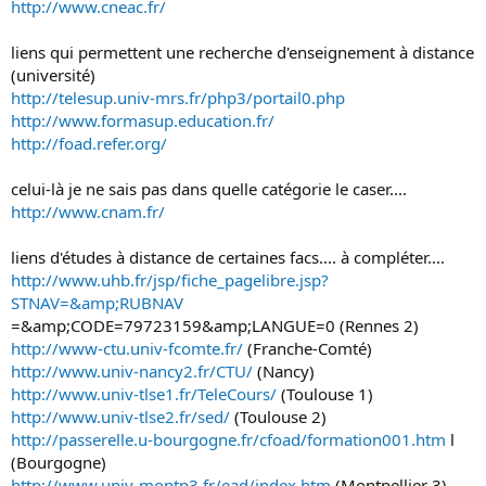
http://www.cneac.fr/
o
n
liens qui permettent une recherche d'enseignement à distance
(université)
http://telesup.univ-mrs.fr/php3/portail0.php
http://www.formasup.education.fr/
http://foad.refer.org/
celui-là je ne sais pas dans quelle catégorie le caser....
http://www.cnam.fr/
liens d'études à distance de certaines facs.... à compléter....
http://www.uhb.fr/jsp/fiche_pagelibre.jsp?
STNAV=&amp;RUBNAV
=&amp;CODE=79723159&amp;LANGUE=0 (Rennes 2)
http://www-ctu.univ-fcomte.fr/
(Franche-Comté)
http://www.univ-nancy2.fr/CTU/
(Nancy)
http://www.univ-tlse1.fr/TeleCours/
(Toulouse 1)
http://www.univ-tlse2.fr/sed/
(Toulouse 2)
http://passerelle.u-bourgogne.fr/cfoad/formation001.htm
l
(Bourgogne)
http://www.univ-montp3.fr/ead/index.htm
(Montpellier 3)