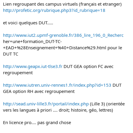
Lien regroupant des campus virtuels (français et etranger)
http://profetic.org/rubrique.php3?id_rubrique=18
et voici quelques DUT.....
http://www.iut2.upmf-grenoble.fr/386_lire_196_0_Recherc
her+une+formation_DUT-TC-
+EAD+%28Enseignement+%40+Distance%29.html pour le
DUT TC
http://www.geapx.iut-tlse3.fr
DUT GEA option FC avec
regroupement
http://www.iutren.univ-rennes1.fr/index.php?id=153
DUT
GEA option RH avec regroupement
http://sead.univ-lille3.fr/portail/index.php
(Lille 3) (orientée
vers les langues à priori .... droit; histoire, géo, lettres)
En licence pro.... pas grand chose