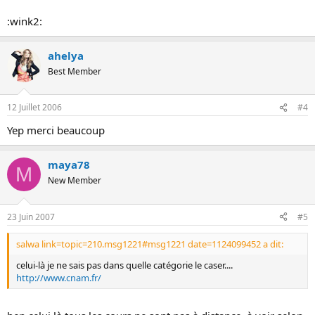
:wink2:
ahelya
Best Member
12 Juillet 2006
#4
Yep merci beaucoup
maya78
M
New Member
23 Juin 2007
#5
salwa link=topic=210.msg1221#msg1221 date=1124099452 a dit:
celui-là je ne sais pas dans quelle catégorie le caser....
http://www.cnam.fr/