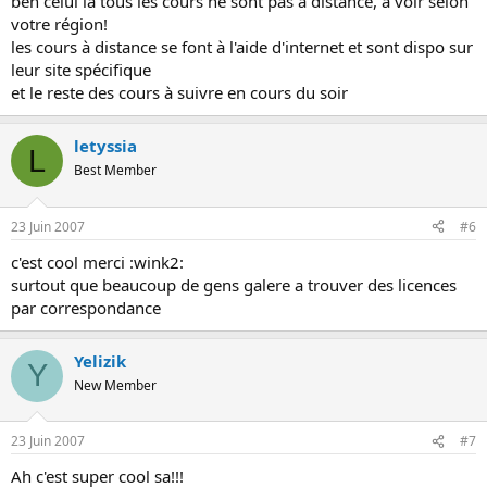
ben celui là tous les cours ne sont pas à distance, à voir selon
votre région!
les cours à distance se font à l'aide d'internet et sont dispo sur
leur site spécifique
et le reste des cours à suivre en cours du soir
letyssia
L
Best Member
23 Juin 2007
#6
c'est cool merci :wink2:
surtout que beaucoup de gens galere a trouver des licences
par correspondance
Yelizik
Y
New Member
23 Juin 2007
#7
Ah c'est super cool sa!!!