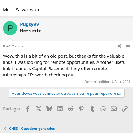
Merci Salwa :wub
Pugsy99
P
New Member
8 Aout 2025
#8
Wow, this is a bit of an old post, but thanks for the valuable
links, I was looking for remote opportunities. Another useful
link I found is Capital Placement, they offer remote
internships. It's worth checking out.
Dernière édition:
8 Aout 2025
Vous devez vous connecter ou vous inscrire pour répondre ici.
Facebook
X
Bluesky
LinkedIn
Reddit
Pinterest
Tumblr
WhatsApp
Email
Li
Partager:
CNED - Questions generales