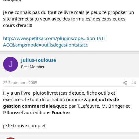
je ne connais pas du tout ce livre mais je peux te proposer un
site internet si tu veux avec des formules, des exos et des
cours d'erac!!!
http://www.petitkar.com/plugins/ope...tion TSTT
ACC&amp;mode=outilsdegestiontsttacc
Julius-Toulouse
J
Best Member
22 Septembre 2005
#4
il y a un livre, plutot livret (cas d'etude, fiche outils et
exercices, le tout détachable) nommé &quot;
outils de
gestion commerciale
&quot; par T.Lefeuvre, M. Bringer et
P.Roussel aux éditions
Foucher
je le trouve complet