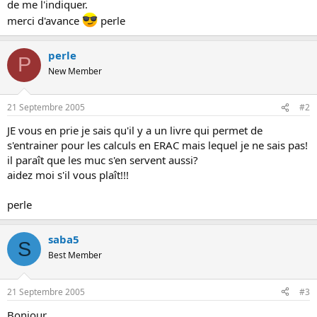
de me l'indiquer.
o
merci d'avance
perle
n
perle
P
New Member
21 Septembre 2005
#2
JE vous en prie je sais qu'il y a un livre qui permet de
s'entrainer pour les calculs en ERAC mais lequel je ne sais pas!
il paraît que les muc s'en servent aussi?
aidez moi s'il vous plaît!!!
perle
saba5
S
Best Member
21 Septembre 2005
#3
Bonjour,