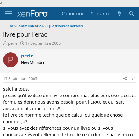
<
Connexion
S'inscrire
BTS Communication – Questions générales
livre pour l'erac
A
D
perle
17 Septembre 2005
u
a
t
t
perle
P
e
e
New Member
u
d
r
e
d
d
17 Septembre 2005
#1
e
é
l
b
salut à tous.
a
u
je sais qu'il exitste unn livre comprennat plusieurs exercices et
d
t
formules dont nous avons besoin pour, l'ERAC et qui sert
i
aussi aux bts muc je crois!!!
s
le livre se nomme technique de calcul ou quelque chose
c
comme ça?
u
s
si vous avez des réferences pour un livre ou si vous
s
connaissez éventuellement le tire de celui dont je parle merci
i