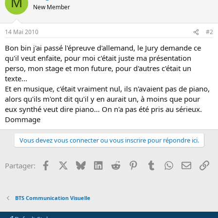
M
o
New Member
n
14 Mai 2010
#2
Bon bin j'ai passé l'épreuve d'allemand, le Jury demande ce
qu'il veut enfaite, pour moi c'était juste ma présentation
perso, mon stage et mon future, pour d'autres c'était un
texte...
Et en musique, c'était vraiment nul, ils n'avaient pas de piano,
alors qu'ils m'ont dit qu'il y en aurait un, à moins que pour
eux synthé veut dire piano... On n'a pas été pris au sérieux.
Dommage
Vous devez vous connecter ou vous inscrire pour répondre ici.
Facebook
X
Bluesky
LinkedIn
Reddit
Pinterest
Tumblr
WhatsApp
Email
Li
Partager:
BTS Communication Visuelle