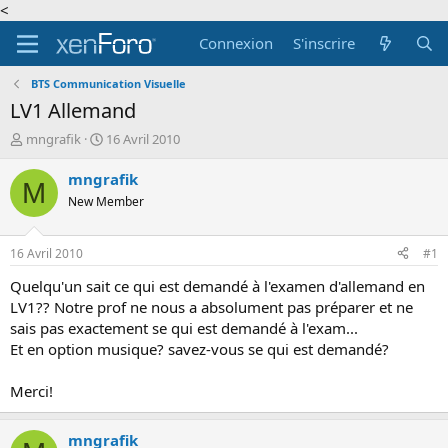
<
Connexion
S'inscrire
BTS Communication Visuelle
LV1 Allemand
A
D
mngrafik
16 Avril 2010
u
a
t
t
mngrafik
M
e
e
New Member
u
d
r
e
d
d
16 Avril 2010
#1
e
é
l
b
Quelqu'un sait ce qui est demandé à l'examen d'allemand en
a
u
LV1?? Notre prof ne nous a absolument pas préparer et ne
d
t
sais pas exactement se qui est demandé à l'exam...
i
Et en option musique? savez-vous se qui est demandé?
s
c
Merci!
u
s
s
mngrafik
i