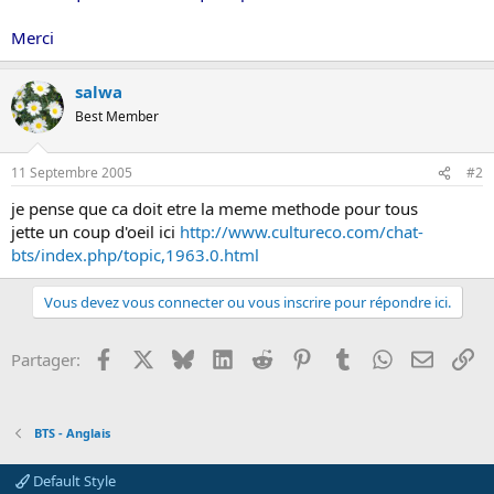
s
i
Merci
o
n
salwa
Best Member
11 Septembre 2005
#2
je pense que ca doit etre la meme methode pour tous
jette un coup d'oeil ici
http://www.cultureco.com/chat-
bts/index.php/topic,1963.0.html
Vous devez vous connecter ou vous inscrire pour répondre ici.
Facebook
X
Bluesky
LinkedIn
Reddit
Pinterest
Tumblr
WhatsApp
Email
Li
Partager:
BTS - Anglais
Default Style