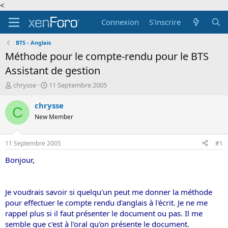
<
Connexion
S'inscrire
BTS - Anglais
Méthode pour le compte-rendu pour le BTS
Assistant de gestion
A
D
chrysse
11 Septembre 2005
u
a
t
t
chrysse
C
e
e
New Member
u
d
r
e
d
d
11 Septembre 2005
#1
e
é
l
b
Bonjour,
a
u
d
t
i
Je voudrais savoir si quelqu'un peut me donner la méthode
s
pour effectuer le compte rendu d'anglais à l'écrit. Je ne me
c
rappel plus si il faut présenter le document ou pas. Il me
u
s
semble que c'est à l'oral qu'on présente le document.