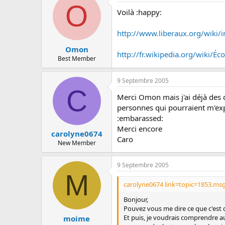
c
O
u
Voilà :happy:
s
s
http://www.liberaux.org/wiki/i
i
o
Omon
http://fr.wikipedia.org/wiki/
n
Best Member
9 Septembre 2005
C
Merci Omon mais j'ai déjà des 
personnes qui pourraient m'exp
:embarassed:
Merci encore
carolyne0674
Caro
New Member
9 Septembre 2005
M
carolyne0674 link=topic=1853.ms
Bonjour,
Pouvez vous me dire ce que c'est
Et puis, je voudrais comprendre a
moime