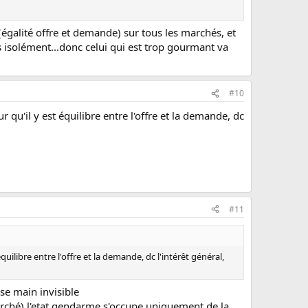
e (égalité offre et demande) sur tous les marchés, et
s isolément...donc celui qui est trop gourmant va
#10
 qu'il y est équilibre entre l'offre et la demande, dc
#11
uilibre entre l'offre et la demande, dc l'intérêt général,
use main invisible
 marché) l'etat gendarme s'occupe uniquement de la