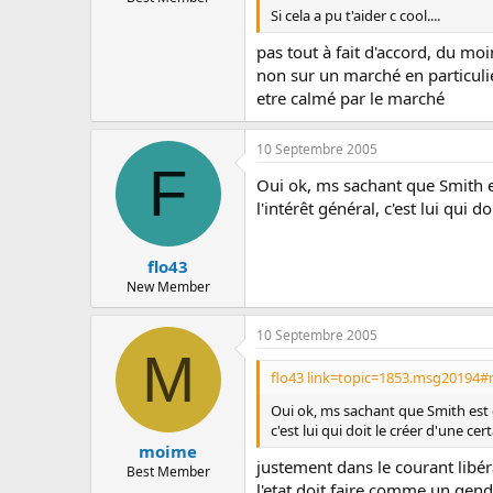
Si cela a pu t'aider c cool....
pas tout à fait d'accord, du moi
non sur un marché en particulie
etre calmé par le marché
10 Septembre 2005
F
Oui ok, ms sachant que Smith est
l'intérêt général, c'est lui qui d
flo43
New Member
10 Septembre 2005
M
flo43 link=topic=1853.msg20194#
Oui ok, ms sachant que Smith est da
c'est lui qui doit le créer d'une cer
moime
justement dans le courant libéra
Best Member
l'etat doit faire comme un gend