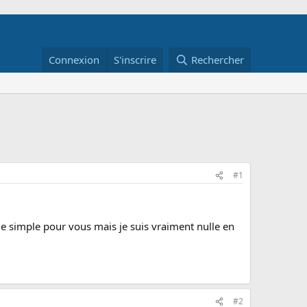
Connexion
S'inscrire
Rechercher
#1
me simple pour vous mais je suis vraiment nulle en
!
#2