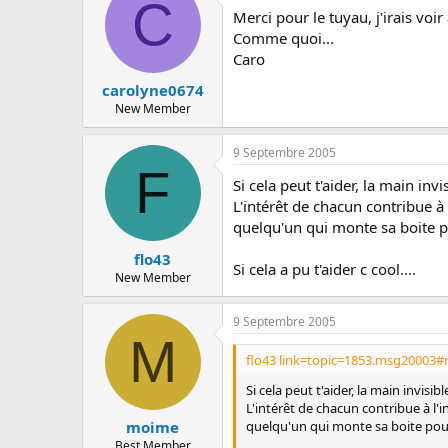
C
Merci pour le tuyau, j'irais voir
Comme quoi...
Caro
carolyne0674
New Member
9 Septembre 2005
F
Si cela peut t'aider, la main inv
L'intérêt de chacun contribue à 
quelqu'un qui monte sa boite p
flo43
Si cela a pu t'aider c cool....
New Member
9 Septembre 2005
M
flo43 link=topic=1853.msg20003#
Si cela peut t'aider, la main invisi
L'intérêt de chacun contribue à l'i
quelqu'un qui monte sa boite pour
moime
Best Member