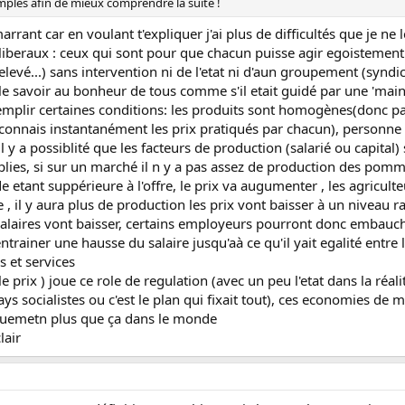
mples afin de mieux comprendre la suite !
rrant car en voulant t'expliquer j'ai plus de difficultés que je ne 
s liberaux : ceux qui sont pour que chacun puisse agir egoistement 
us elevé...) sans intervention ni de l'etat ni d'aun groupement (sy
 le savoir au bonheur de tous comme s'il etait guidé par une 'mai
lir certaines conditions: les produits sont homogènes(donc pas de 
 connais instantanément les prix pratiqués par chacun), personne
l y a possiblité que les facteurs de production (salarié ou capital)
lies, si sur un marché il n y a pas assez de production des pom
 etant suppérieure à l'offre, le prix va augumenter , les agriculte
 il y aura plus de production les prix vont baisser à un niveau raiso
alaires vont baisser, certains employeurs pourront donc embaucher
 entrainer une hausse du salaire jusqu'aà ce qu'il yait egalité entre
 et services
e prix ) joue ce role de regulation (avec un peu l'etat dans la ré
s socialistes ou c'est le plan qui fixait tout), ces economies de ma
iquemetn plus que ça dans le monde
lair