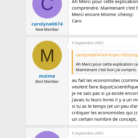
C
Ah Merci pour cette explication
comprendre. Maintenant c'est b
Merci encore Moime :chessy:
Caro
carolyne0674
New Member
9 Septembre 2005
M
carolyne0674 link=topic=1853.ms
Ah Merci pour cette explication c
Maintenant c'est bon j'ai compris.
moime
au fait les economistes (commes
Best Member
veulent faire &quot;scientifiqu
je ne sais pas si ça existe enco
j'avais lu leurs livres il y a u
si tu as le temps (et un peu d'a
critiquer les economistes qui (
un certain nombre de concept, e
9 Septembre 2005