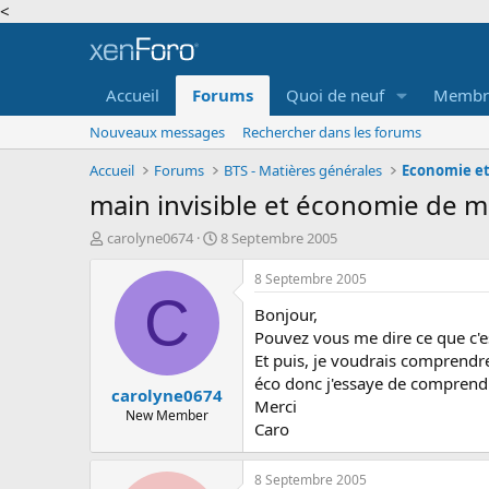
<
Accueil
Forums
Quoi de neuf
Membr
Nouveaux messages
Rechercher dans les forums
Accueil
Forums
BTS - Matières générales
Economie et
main invisible et économie de 
A
D
carolyne0674
8 Septembre 2005
u
a
t
t
8 Septembre 2005
e
e
C
Bonjour,
u
d
r
e
Pouvez vous me dire ce que c'
d
d
Et puis, je voudrais comprendr
e
é
éco donc j'essaye de comprendr
carolyne0674
l
b
Merci
a
u
New Member
Caro
d
t
i
s
8 Septembre 2005