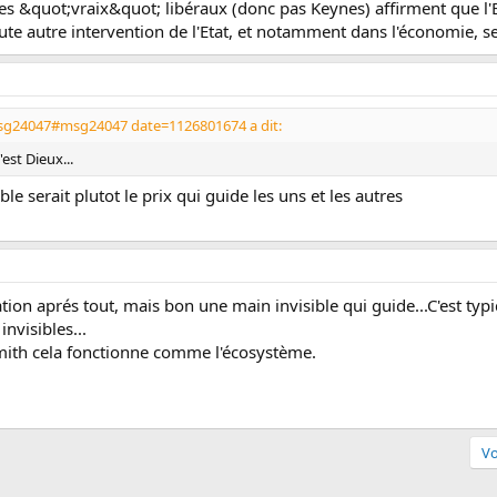
s &quot;vraix&quot; libéraux (donc pas Keynes) affirment que l'Eta
oute autre intervention de l'Etat, et notamment dans l'économie, se
msg24047#msg24047 date=1126801674 a dit:
est Dieux...
e serait plutot le prix qui guide les uns et les autres
tion aprés tout, mais bon une main invisible qui guide...C'est ty
nvisibles...
ith cela fonctionne comme l'écosystème.
Vo