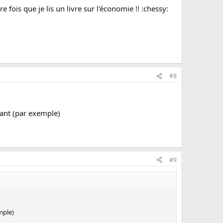
re fois que je lis un livre sur l'économie !! :chessy:
#8
hant (par exemple)
#9
mple)