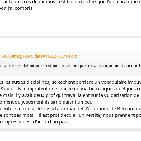
 car toutes ces définitions c'est bien mais lorsque l'on a pratiq
on j'ai compris.
g19845#msg19845 date=1126278374 a dit:
ar toutes ces définitions c'est bien mais lorsque l'on a pratiquement aucun
 les autres disciplines) se cachent derriere un vocabulaire imbuv
e&quot; ils te rajoutent une louche de mathématiques quelques co
re mais il y avait deux prof qui travaillaient sur la vulgarisation d
n moment ou justement ils simplifaient un peu,
rgent) je te conseille aussi l'anti-manuel d'économie de Bernard m
ce sont ses mots = il est prof d'eco a l'université) nous prennent
t après on est d'accord ou pas....