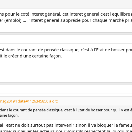
ns pour le coté interet général, cet interet general c'est l'equilibr
r (emploi) ... l'interet general s'apprécie pour chaque marché pri
 dans le courant de pensée classique, c'est à l'Etat de bosser pour
oit le créer d'une certaine façon.
msg20194 date=1126345850 a dit:
ns le courant de pensée classique, c'est à l'Etat de bosser pour qu'il y est éq
taine façon.
l l'etat ne doit surtout pas intervenir sinon il va bloquer la fame
arme: surveiller les acteurs pour voir s'ils respectent la loi (du