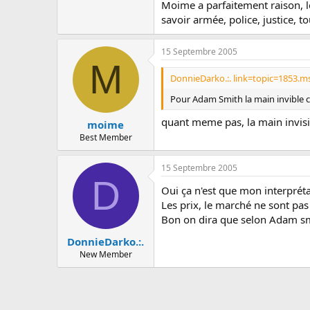
Moime a parfaitement raison, le
savoir armée, police, justice, t
15 Septembre 2005
M
DonnieDarko.:. link=topic=1853.
Pour Adam Smith la main invible c'
quant meme pas, la main invisibl
moime
Best Member
15 Septembre 2005
D
Oui ça n'est que mon interpréta
Les prix, le marché ne sont pas i
Bon on dira que selon Adam sm
DonnieDarko.:.
New Member