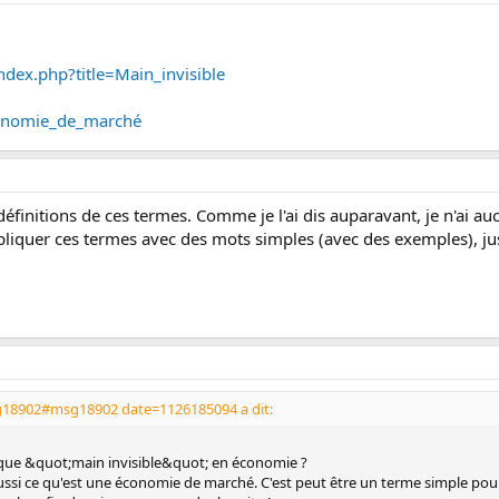
ndex.php?title=Main_invisible
Économie_de_marché
définitions de ces termes. Comme je l'ai dis auparavant, je n'ai 
liquer ces termes avec des mots simples (avec des exemples), ju
g18902#msg18902 date=1126185094 a dit:
 que &quot;main invisible&quot; en économie ?
ussi ce qu'est une économie de marché. C'est peut être un terme simple pour