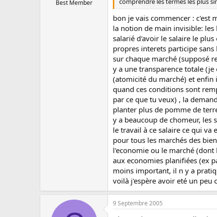
comprendre les termes les plus si
Best Member
bon je vais commencer : c'est ma
la notion de main invisible: le
salarié d'avoir le salaire le pl
propres interets participe sans
sur chaque marché (supposé remp
y a une transparence totale (je
(atomicité du marché) et enfin i
quand ces conditions sont remp
par ce que tu veux) , la demande
planter plus de pomme de terre ,
y a beaucoup de chomeur, les s
le travail à ce salaire ce qui va
pour tous les marchés des biens
l'economie ou le marché (dont l
aux economies planifiées (ex pay
moins important, il n y a prat
voilà j'espère avoir eté un peu c
9 Septembre 2005